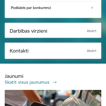
Podkāsts par konkurenci
Darbības virzieni
Atvērt
Kontakti
Atvērt
Jaunumi
Skatīt visus jaunumus