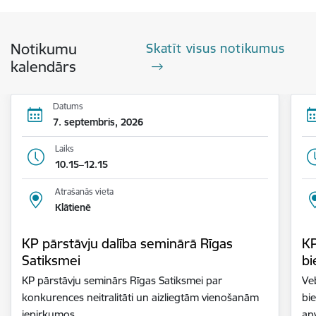
Notikumu
Skatīt visus notikumus
kalendārs
Datums
7. septembris, 2026
Laiks
10.15–12.15
Atrašanās vieta
Klātienē
KP pārstāvju dalība seminārā Rīgas
KP
Satiksmei
bi
KP pārstāvju seminārs Rīgas Satiksmei par
Ve
konkurences neitralitāti un aizliegtām vienošanām
bi
iepirkumos.
ap