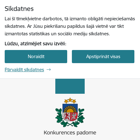
Pāriet uz lapas saturu
Sīkdatnes
Spied
lai meklētu
Enter
Lai šī tīmekļvietne darbotos, tā izmanto obligāti nepieciešamās
sīkdatnes. Ar Jūsu piekrišanu papildus šajā vietnē var tikt
izmantotas statistikas un sociālo mediju sīkdatnes.
Lūdzu, atzīmējiet savu izvēli:
Noraidīt
Apstiprināt visas
Pārvaldīt sīkdatnes
Konkurences padome