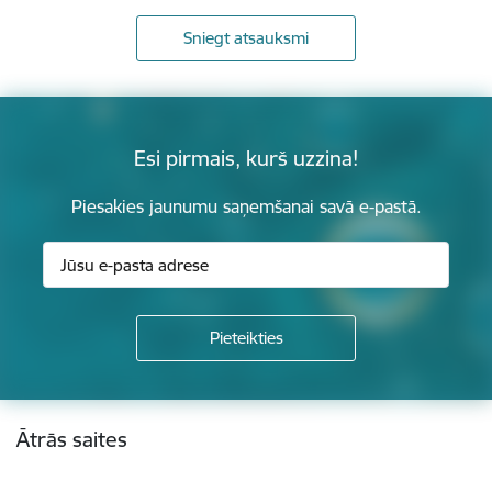
Sniegt atsauksmi
Esi pirmais, kurš uzzina!
Piesakies jaunumu saņemšanai savā e-pastā.
Kājene
Ātrās saites