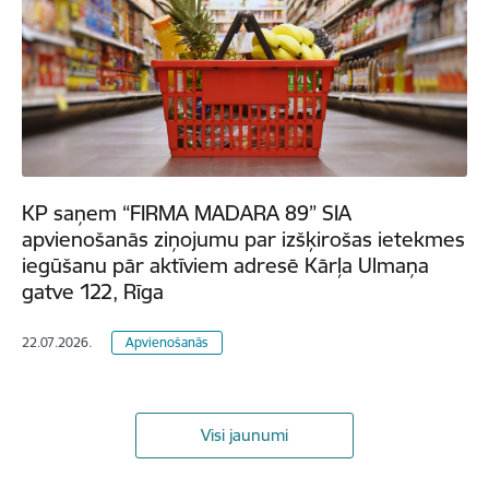
KP saņem “FIRMA MADARA 89” SIA
apvienošanās ziņojumu par izšķirošas ietekmes
iegūšanu pār aktīviem adresē Kārļa Ulmaņa
gatve 122, Rīga
22.07.2026.
Apvienošanās
Visi jaunumi