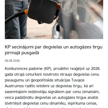
KP secinājumi par degvielas un autogāzes tirgu
pirmajā pusgadā
06.08.2026.
Konkurences padome (KP), proaktīvi reaģējot uz 2026.
gada otrajā ceturksnī novēroto straujo degvielas cenu
pieaugumu un ģeopolitiskās situācijas Tuvajos
Austrumos radīto ietekmi uz degvielas tirgu, kā arī
saņemtajiem iedzīvotāju signāliem par cenu izmaiņām,
veica padziļinātu degvielas un autogāzes tirgus analīzi.
Izvērtējot degvielas cenu dinamiku, iepirkuma cenas,