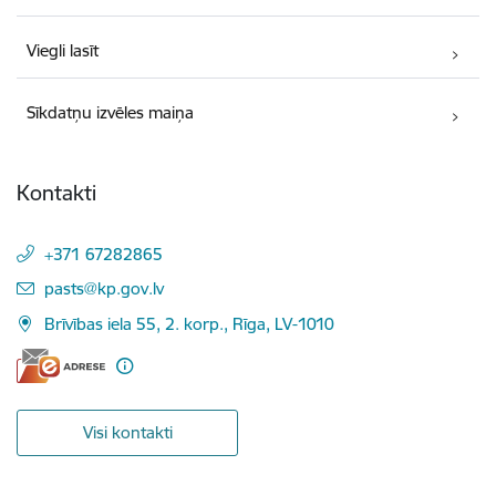
Viegli lasīt
Sīkdatņu izvēles maiņa
Kontakti
+371 67282865
E-pasts:
pasts@kp.gov.lv
Brīvības iela 55, 2. korp., Rīga, LV-1010
Visi kontakti