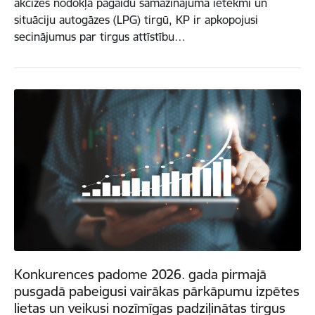
akcīzes nodokļa pagaidu samazinājuma ietekmi un
situāciju autogāzes (LPG) tirgū, KP ir apkopojusi
secinājumus par tirgus attīstību…
Konkurences padome 2026. gada pirmajā
pusgadā pabeigusi vairākas pārkāpumu izpētes
lietas un veikusi nozīmīgas padziļinātas tirgus