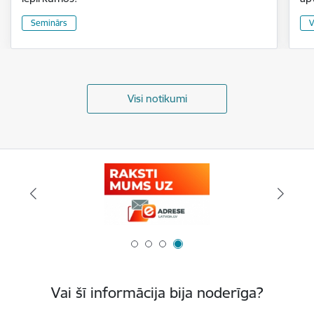
Seminārs
V
Visi notikumi
Vai šī informācija bija noderīga?