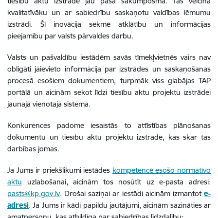
tiesību aktu izstrādē jau pašā sākumposmā. Tas veicina
kvalitatīvāku un ar sabiedrību saskaņotu valdības lēmumu
izstrādi. Šī inovācija sekmē atklātību un informācijas
pieejamību par valsts pārvaldes darbu.
Valsts un pašvaldību iestādēm savās tīmekļvietnēs vairs nav
obligāti jāievieto informācija par izstrādes un saskaņošanas
procesā esošiem dokumentiem, turpmāk viss glabājas TAP
portālā
un aicinām sekot līdzi tiesību aktu projektu izstrādei
jaunajā vienotajā sistēmā.
Konkurences padome iesaistās to attīstības plānošanas
dokumentu un tiesību aktu projektu izstrādē, kas skar tās
darbības jomas.
Ja Jums ir priekšlikumi iestādes
kompetencē esošo normatīvo
aktu
uzlabošanai, aicinām tos nosūtīt uz e-pasta adresi:
pasts@kp.gov.lv
. Drošai saziņai ar iestādi aicinām izmantot
e-
adresi
. Ja Jums ir kādi papildu jautājumi, aicinām sazināties ar
amatpersonu, kas atbildīga par sabiedrības līdzdalību: