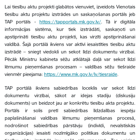
Lai tiesību aktu projekti glabātos vienuviet, izveidots Vienotais
tiesību aktu projektu izstrādes un saskaņošanas portāls jeb
TAP portāls -
https://tapportals.mk.gov.lv/
.
Tā ir digitāla
informācijas sistēma, kur tiek izstrādāti, saskaņoti un
apstiprināti tiesību aktu projekti, kas virzīti apstiprināšanai
valdībā. Šajā portālā ikviens var aktīvi iesaistīties tiesību aktu
izstrādē – sniegt viedokli un sekot līdzi dokumentu virzībai.
Pēcāk Ministru kabineta sēžu atklātajā daļā var sekot līdzi
lēmumu pieņemšanas procesam – valdības sēžu tiešraide
vienmēr pieejama:
https://www.mk.gov.lv/lv/tiesraide
.
TAP portālā ikviens sabiedrības loceklis var sekot līdzi
dokumentu virzībai, sākot ar idejas stadiju (diskusiju
dokuments) un beidzot jau ar konkrētu tiesību akta projektu.
Portāls ir solis pretī sabiedrības līdzdalības iespēju
paplašināšanai valdības lēmumu pieņemšanas procesā,
nodrošinot sabiedrības pārstāvju (indivīdi, nevalstiskās
organizācijas) iesaisti nozīmīgāko politikas dokumentu un