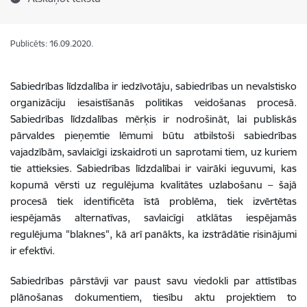
Publicēts: 16.09.2020.
Sabiedrības līdzdalība ir iedzīvotāju, sabiedrības un nevalstisko
organizāciju iesaistīšanās politikas veidošanas procesā.
Sabiedrības līdzdalības mērķis ir nodrošināt, lai publiskās
pārvaldes pieņemtie lēmumi būtu atbilstoši sabiedrības
vajadzībām, savlaicīgi izskaidroti un saprotami tiem, uz kuriem
tie attieksies. Sabiedrības līdzdalībai ir vairāki ieguvumi, kas
kopumā vērsti uz regulējuma kvalitātes uzlabošanu – šajā
procesā tiek identificēta īstā problēma, tiek izvērtētas
iespējamās alternatīvas, savlaicīgi atklātas iespējamās
regulējuma "blaknes", kā arī panākts, ka izstrādātie risinājumi
ir efektīvi.
Sabiedrības pārstāvji var paust savu viedokli par attīstības
plānošanas dokumentiem, tiesību aktu projektiem to