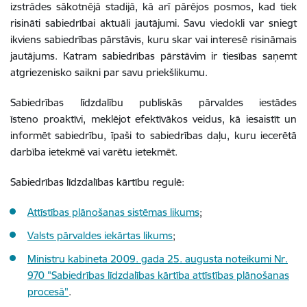
izstrādes sākotnējā stadijā, kā arī pārējos posmos, kad tiek
risināti sabiedrībai aktuāli jautājumi. Savu viedokli var sniegt
ikviens sabiedrības pārstāvis, kuru skar vai interesē risināmais
jautājums. Katram sabiedrības pārstāvim ir tiesības saņemt
atgriezenisko saikni par savu priekšlikumu.
Sabiedrības līdzdalību publiskās pārvaldes iestādes
īsteno proaktīvi, meklējot efektīvākos veidus, kā iesaistīt un
informēt sabiedrību, īpaši to sabiedrības daļu, kuru iecerētā
darbība ietekmē vai varētu ietekmēt.
Sabiedrības līdzdalības kārtību regulē:
Attīstības plānošanas sistēmas likums
;
Valsts pārvaldes iekārtas likums
;
Ministru kabineta 2009. gada 25. augusta noteikumi Nr.
970 "Sabiedrības līdzdalības kārtība attīstības plānošanas
procesā"
.