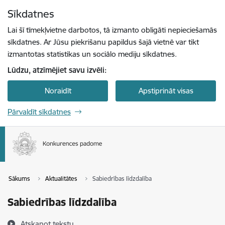
Pāriet uz lapas saturu
Sīkdatnes
Spied
lai meklētu
Enter
Lai šī tīmekļvietne darbotos, tā izmanto obligāti nepieciešamās
sīkdatnes. Ar Jūsu piekrišanu papildus šajā vietnē var tikt
izmantotas statistikas un sociālo mediju sīkdatnes.
Lūdzu, atzīmējiet savu izvēli:
Noraidīt
Apstiprināt visas
Pārvaldīt sīkdatnes
Sākums
Aktualitātes
Sabiedrības līdzdalība
Sabiedrības līdzdalība
Atskaņot tekstu