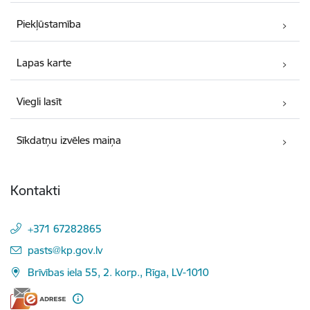
Piekļūstamība
Lapas karte
Viegli lasīt
Sīkdatņu izvēles maiņa
Kontakti
+371 67282865
E-pasts:
pasts@kp.gov.lv
Brīvības iela 55, 2. korp., Rīga, LV-1010