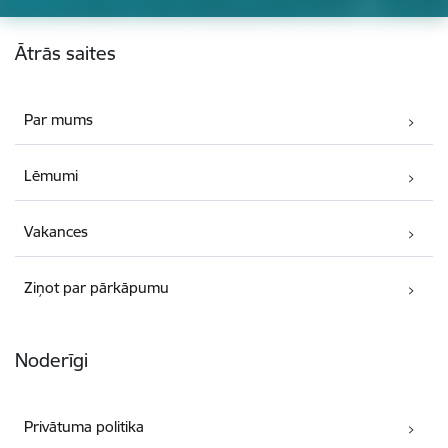
Kājene
Ātrās saites
Par mums
Lēmumi
Vakances
Ziņot par pārkāpumu
Noderīgi
Privātuma politika