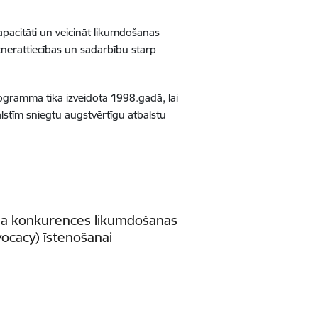
kapacitāti un veicināt likumdošanas
tnerattiecības un sadarbību starp
ogramma tika izveidota 1998.gadā, lai
lstīm sniegtu augstvērtīgu atbalstu
na konkurences likumdošanas
ocacy) īstenošanai