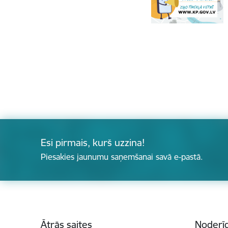
Esi pirmais, kurš uzzina!
Piesakies jaunumu saņemšanai savā e-pastā.
Kājene
Ātrās saites
Noderīg