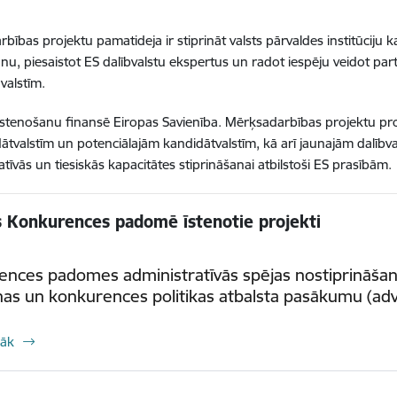
bības projektu pamatideja ir stiprināt valsts pārvaldes institūciju 
nu, piesaistot ES dalībvalstu ekspertus un radot iespēju veidot par
valstīm.
īstenošanu finansē Eiropas Savienība. Mērķsadarbības projektu pr
ātvalstīm un potenciālajām kandidātvalstīm, kā arī jaunajām dalībva
atīvās un tiesiskās kapacitātes stiprināšanai atbilstoši ES prasībām.
as Konkurences padomē īstenotie projekti
ences padomes administratīvās spējas nostiprināša
nas un konkurences politikas atbalsta pasākumu (adv
rāk