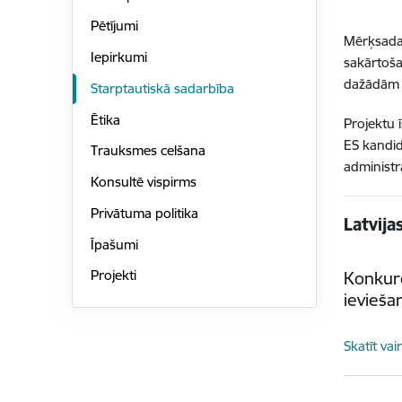
Pētījumi
Mērķsadar
Iepirkumi
sakārtoša
dažādām 
Starptautiskā sadarbība
Ētika
Projektu 
ES kandid
Trauksmes celšana
administr
Konsultē vispirms
Privātuma politika
Latvij
Īpašumi
Projekti
Konkur
ievieša
Skatīt vai