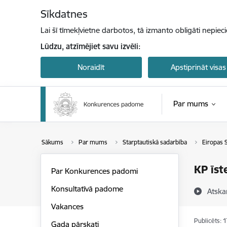
Pāriet uz lapas saturu
Sīkdatnes
Lai šī tīmekļvietne darbotos, tā izmanto obligāti nepiec
Lūdzu, atzīmējiet savu izvēli:
Noraidīt
Apstiprināt visas
Par mums
Sākums
Par mums
Starptautiskā sadarbība
Eiropas 
KP īst
Par Konkurences padomi
Konsultatīvā padome
Atska
Vakances
Publicēts: 
Gada pārskati