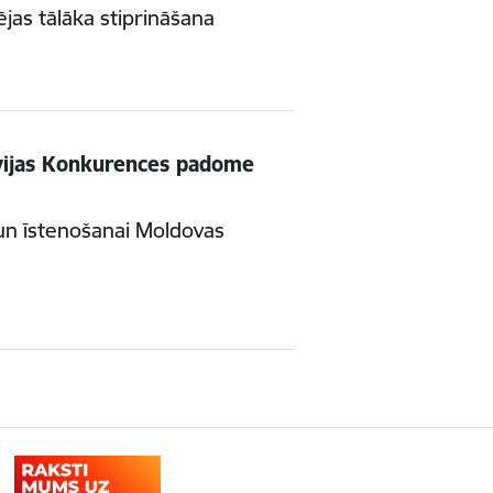
as tālāka stiprināšana
atvijas Konkurences padome
 un īstenošanai Moldovas