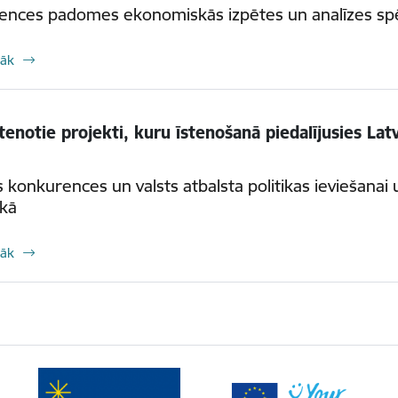
nces padomes ekonomiskās izpētes un analīzes spēj
rāk
stenotie projekti, kuru īstenošanā piedalījusies L
s konkurences un valsts atbalsta politikas ieviešanai
ikā
rāk