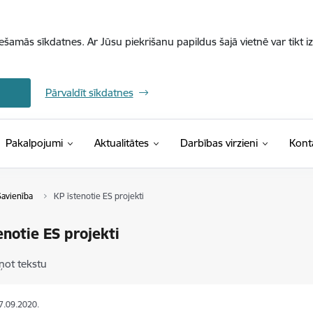
iešamās sīkdatnes. Ar Jūsu piekrišanu papildus šajā vietnē var tikt i
Pārvaldīt sīkdatnes
Pakalpojumi
Aktualitātes
Darbības virzieni
Kont
Savienība
KP īstenotie ES projekti
enotie ES projekti
ņot tekstu
17.09.2020.