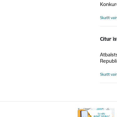
Konkure
Skatīt vai
Citur ī
Atbalst
Republ
Skatīt vai