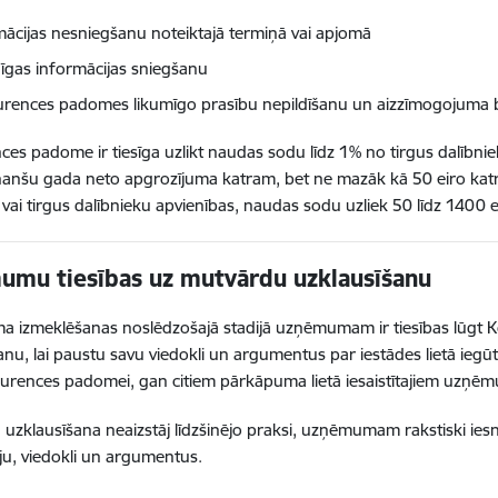
mācijas nesniegšanu noteiktajā termiņā vai apjomā
nīgas informācijas sniegšanu
rences padomes likumīgo prasību nepildīšanu un aizzīmogojuma 
es padome ir tiesīga uzlikt naudas sodu līdz 1% no tirgus dalībniek
nanšu gada neto apgrozījuma katram, bet ne mazāk kā 50 eiro kat
i vai tirgus dalībnieku apvienības, naudas sodu uzliek 50 līdz 1400 
mu tiesības uz mutvārdu uzklausīšanu
a izmeklēšanas noslēdzošajā stadijā uzņēmumam ir tiesības lūgt
anu, lai paustu savu viedokli un argumentus par iestādes lietā iegū
rences padomei, gan citiem pārkāpuma lietā iesaistītajiem uzņē
uzklausīšana neaizstāj līdzšinējo praksi, uzņēmumam rakstiski ies
ju, viedokli un argumentus.