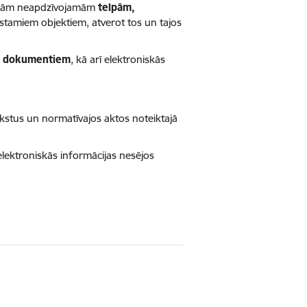
šajām neapdzīvojamām
telpām,
tamiem objektiem, atverot tos un tajos
m
dokumentiem
, kā arī elektroniskās
kstus un normatīvajos aktos noteiktajā
elektroniskās informācijas nesējos