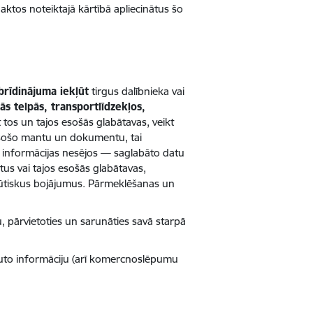
aktos noteiktajā kārtībā apliecinātus šo
brīdinājuma iekļūt
tirgus dalībnieka vai
ās telpās, transportlīdzekļos,
t tos un tajos esošās glabātavas, veikt
esošo mantu un dokumentu, tai
 informācijas nesējos — saglabāto datu
tus vai tajos esošās glabātavas,
ūtiskus bojājumus. Pārmeklēšanas un
u, pārvietoties un sarunāties savā starpā
auto informāciju (arī komercnoslēpumu