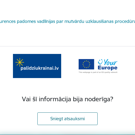
dēt:
rences padomes vadlīnijas par mutvārdu uzklausīšanas procedūr
Vai šī informācija bija noderīga?
Sniegt atsauksmi