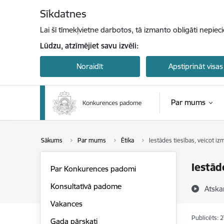
Pāriet uz lapas saturu
Sīkdatnes
Lai šī tīmekļvietne darbotos, tā izmanto obligāti nepiec
Lūdzu, atzīmējiet savu izvēli:
Noraidīt
Apstiprināt visas
Par mums
Sākums
Par mums
Ētika
Iestādes tiesības, veicot i
Iestād
Par Konkurences padomi
Konsultatīvā padome
Atska
Vakances
Publicēts: 
Gada pārskati