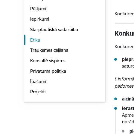
Pētījumi
Konkuren
Iepirkumi
Starptautiskā sadarbība
Konku
Ētika
Konkuren
Trauksmes celšana
piepr
Konsultē vispirms
satur
Privātuma politika
!
informā
Īpašumi
padomes n
Projekti
aicinā
ieras
Apmek
norād
p