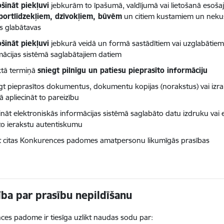
šināt piekļuvi
jebkurām to īpašumā, valdījumā vai lietošanā eso
portlīdzekļiem, dzīvokļiem, būvēm
un citiem kustamiem un nekus
s glabātavas
šināt piekļuvi
jebkurā veidā un formā sastādītiem vai uzglabātie
mācijas sistēmā saglabātajiem datiem
ktā termiņā
sniegt pilnīgu un patiesu pieprasīto informāciju
egt pieprasītos dokumentus, dokumentu kopijas (norakstus) vai izra
ā apliecināt to pareizību
cināt elektroniskās informācijas sistēmā saglabāto datu izdruku vai 
īto ierakstu autentiskumu
dīt citas Konkurences padomes amatpersonu likumīgās prasības
ība par prasību nepildīšanu
es padome ir tiesīga uzlikt naudas sodu par: