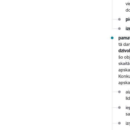
vi
d
pi
i
pamat
tā da
dzīvo
šo ob
skait
apska
Konku
apska
ai
lī
ie
sa
iz