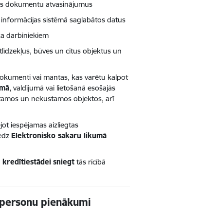
ātus dokumentu atvasinājumus
ās informācijas sistēmā saglabātos datus
ka darbiniekiem
līdzekļus, būves un citus objektus un
dokumenti vai mantas, kas varētu kalpot
umā
, valdījumā vai lietošanā esošajās
ustamos un nekustamos objektos, arī
jot iespējamas aizliegtas
iedz
Elektronisko sakaru likumā
t kredītiestādei
sniegt
tās rīcībā
 personu pienākumi