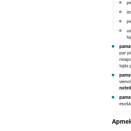
pi
iz
pi
uz
ta
pamat
par p
neapd
tajās 
pamat
vieno
notei
pamat
esoš
Apmekl