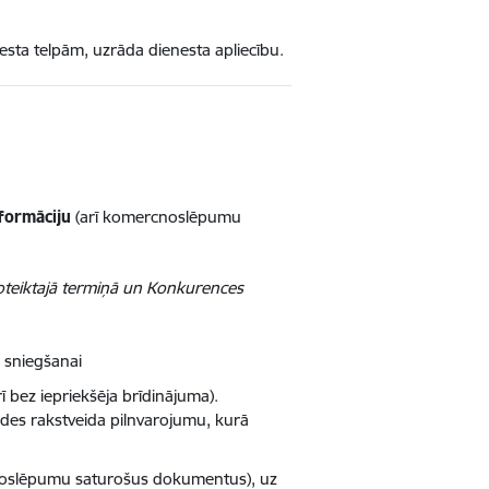
ta telpām, uzrāda dienesta apliecību.
formāciju
(arī komercnoslēpumu
teiktajā termiņā un Konkurences
sniegšanai
ī bez iepriekšēja brīdinājuma).
es rakstveida pilnvarojumu, kurā
cnoslēpumu saturošus dokumentus), uz