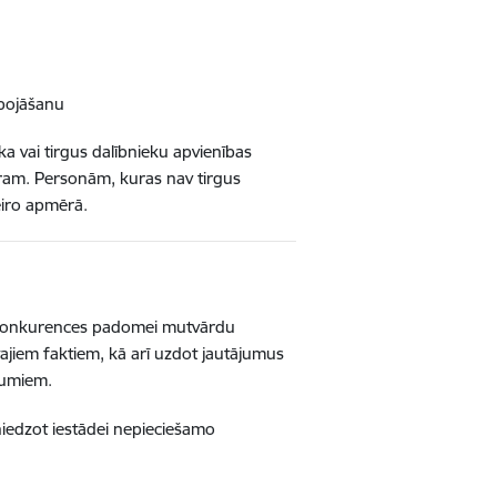
bojāšanu
a vai tirgus dalībnieku apvienības
ram. Personām, kuras nav tirgus
eiro apmērā.
 Konkurences padomei mutvārdu
tajiem faktiem, kā arī uzdot jautājumus
mumiem.
niedzot iestādei nepieciešamo