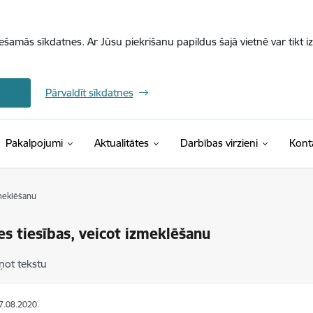
iešamās sīkdatnes. Ar Jūsu piekrišanu papildus šajā vietnē var tikt i
Pārvaldīt sīkdatnes
Pakalpojumi
Aktualitātes
Darbības virzieni
Kont
zmeklēšanu
es tiesības, veicot izmeklēšanu
ņot tekstu
27.08.2020.