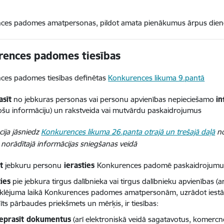
ces padomes amatpersonas, pildot amata pienākumus ārpus dienes
rences padomes tiesības
ces padomes tiesības definētas
Konkurences likuma 9.pantā
asīt
no jebkuras personas vai personu apvienības nepieciešamo
in
ošu informāciju) un rakstveida vai mutvārdu paskaidrojumus
cija jāsniedz
Konkurences likuma 26.panta otrajā un trešajā daļā
no
orādītajā informācijas sniegšanas veidā
t
jebkuru personu
ierasties
Konkurences padomē paskaidrojumu 
ties
pie jebkura tirgus dalībnieka vai tirgus dalībnieku apvienības (ar
lējuma laikā Konkurences padomes amatpersonām, uzrādot iestād
īts pārbaudes priekšmets un mērķis, ir tiesības:
ieprasīt dokumentus
(arī elektroniskā veidā sagatavotus, komer