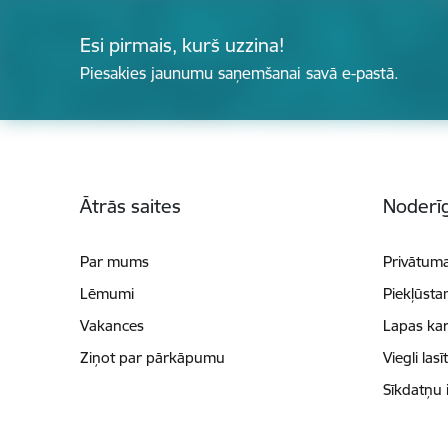
Esi pirmais, kurš uzzina!
Piesakies jaunumu saņemšanai savā e-pastā.
Kājene
Ātrās saites
Noderīg
Par mums
Privātuma
Lēmumi
Piekļūsta
Vakances
Lapas kar
Ziņot par pārkāpumu
Viegli lasī
Sīkdatņu 