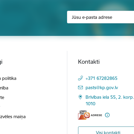
i
Kontakti
 politika
+371 67282865
E-pasts:
pasts@kp.gov.lv
mība
Brīvības iela 55, 2. korp.
te
1010
t
izvēles maiņa
Visi kontakti