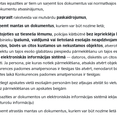
etas iepazīties ar tiem un saņemt šos dokumentus vai normatīvajos 
okumentu atvasinājumus,
eprasīt
rakstveida vai mutvārdu
paskaidrojumus
,
zņemt mantas un dokumentus
, kuriem var būt nozīme lietā;
ojoties uz tiesneša lēmumu
, policijas klātbūtnē
bez iepriekšēja 
rbinieku
īpašumā, valdījumā vai lietošanā esošajās neapdzīvojam
kļos, būvēs un citos kustamos un nekustamos objektos
, atvero
jektu un tajos esošo glabātavu piespiedu pārmeklēšanu un tajos 
ā
elektroniskās informācijas sistēmā
— datoros, disketēs un citos
ti. Ja persona, pie kuras notiek pārmeklēšana, atsakās atvērt objek
rences padomes amatpersonas ir tiesīgas tās atvērt, nenodarot b
tes laikā Konkurences padomes amatpersonas ir tiesīgas:
zliegt apskates vietā esošajām personām bez atļaujas atstāt šo viet
dz pārmeklēšanas un apskates beigām
pazīties ar dokumentos un elektroniskās informācijas sistēmā iekļ
turošu informāciju)
ņemt atrastās mantas un dokumentus, kuriem var būt nozīme lietā