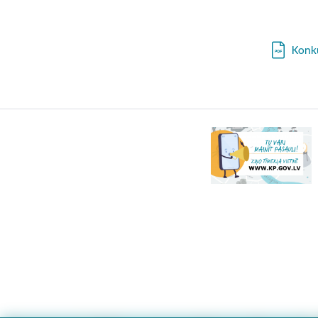
Lejupielā
Konku