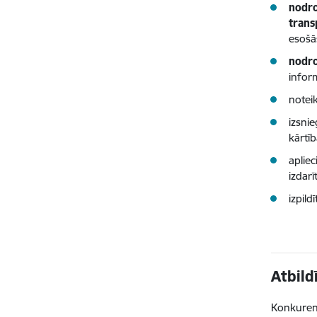
nodro
trans
esošā
nodro
infor
notei
izsni
kārtīb
aplie
izdar
izpil
Atbild
Konkurenc