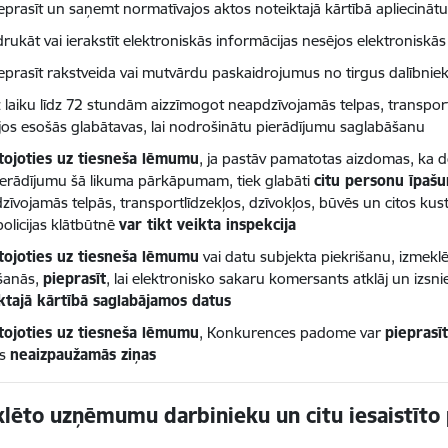
eprasīt un saņemt normatīvajos aktos noteiktajā kārtībā apliecin
drukāt vai ierakstīt elektroniskās informācijas nesējos elektronisk
eprasīt rakstveida vai mutvārdu paskaidrojumus no tirgus dalībnie
 laiku līdz 72 stundām aizzīmogot neapdzīvojamās telpas, transport
jos esošās glabātavas, lai nodrošinātu pierādījumu saglabāšanu
ojoties uz tiesneša lēmumu
, ja pastāv pamatotas aizdomas, ka 
ierādījumu šā likuma pārkāpumam, tiek glabāti
citu personu īpaš
zīvojamās telpās, transportlīdzekļos, dzīvokļos, būvēs un citos k
policijas klātbūtnē
var tikt veikta inspekcija
ojoties uz tiesneša lēmumu
vai datu subjekta piekrišanu, izmeklē
šanās,
pieprasīt
, lai elektronisko sakaru komersants atklāj un izsn
ktajā kārtībā saglabājamos datus
ojoties uz tiesneša lēmumu
, Konkurences padome var
pieprasī
ās
neaizpaužamās ziņas
ēto uzņēmumu darbinieku un citu iesaistīto