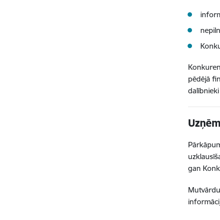
infor
nepil
Konku
Konkurenc
pēdējā fi
dalībniek
Uzņēmu
Pārkāpum
uzklausīš
gan Konku
Mutvārdu 
informāci