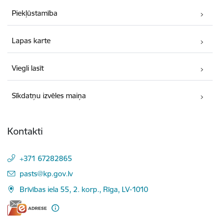
Piekļūstamība
Lapas karte
Viegli lasīt
Sīkdatņu izvēles maiņa
Kontakti
+371 67282865
E-pasts:
pasts@kp.gov.lv
Brīvības iela 55, 2. korp., Rīga, LV-1010