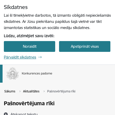
Pāriet uz lapas saturu
Sīkdatnes
Spied
lai meklētu
Enter
Lai šī tīmekļvietne darbotos, tā izmanto obligāti nepieciešamās
sīkdatnes. Ar Jūsu piekrišanu papildus šajā vietnē var tikt
izmantotas statistikas un sociālo mediju sīkdatnes.
Lūdzu, atzīmējiet savu izvēli:
Noraidīt
Apstiprināt visas
Pārvaldīt sīkdatnes
Sākums
Aktualitātes
Pašnovērtējuma rīki
Pašnovērtējuma rīki
Atskaņot tekstu