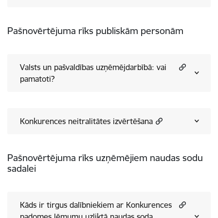
Pašnovērtējuma rīks publiskām personām
Valsts un pašvaldības uzņēmējdarbībā: vai
pamatoti?
Konkurences neitralitātes izvērtēšana
Pašnovērtējuma rīks uzņēmējiem naudas sodu
sadalei
Kāds ir tirgus dalībniekiem ar Konkurences
padomes lēmumu uzliktā naudas soda