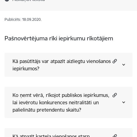
Publicēts: 18.09.2020.
Pašnovērtējuma rīki iepirkumu rīkotājiem
Kā pasūtītājs var atpazīt aizliegtu vienošanos
iepirkumos?
Ko ņemt vērā, rīkojot publiskos iepirkumus,
lai ievērotu konkurences neitralitāti un
palielinātu pretendentu skaitu?
Kā atpazīt karteļa vienošanos starp