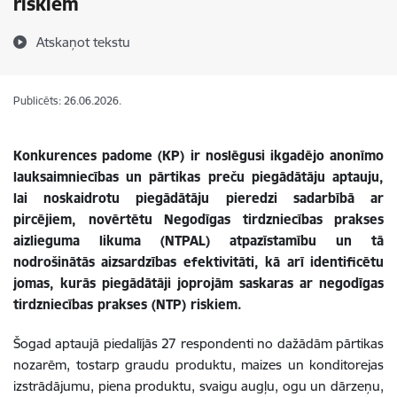
riskiem
Atskaņot tekstu
Publicēts: 26.06.2026.
Konkurences padome (KP) ir noslēgusi ikgadējo anonīmo
lauksaimniecības un pārtikas preču piegādātāju aptauju,
lai noskaidrotu piegādātāju pieredzi sadarbībā ar
pircējiem, novērtētu Negodīgas tirdzniecības prakses
aizlieguma likuma (NTPAL) atpazīstamību un tā
nodrošinātās aizsardzības efektivitāti, kā arī identificētu
jomas, kurās piegādātāji joprojām saskaras ar negodīgas
tirdzniecības prakses (NTP) riskiem.
Šogad aptaujā piedalījās 27 respondenti no dažādām pārtikas
nozarēm, tostarp graudu produktu, maizes un konditorejas
izstrādājumu, piena produktu, svaigu augļu, ogu un dārzeņu,