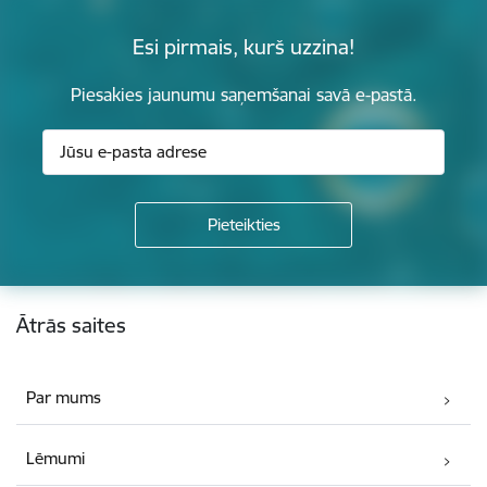
Esi pirmais, kurš uzzina!
Piesakies jaunumu saņemšanai savā e-pastā.
Kājene
Ātrās saites
Par mums
Lēmumi