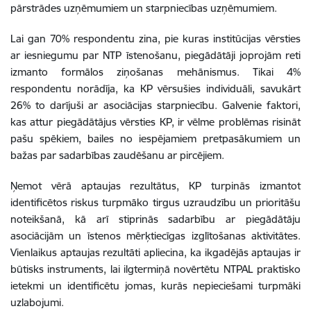
pārstrādes uzņēmumiem un starpniecības uzņēmumiem.
Lai gan 70% respondentu zina, pie kuras institūcijas vērsties
ar iesniegumu par NTP īstenošanu, piegādātāji joprojām reti
izmanto formālos ziņošanas mehānismus. Tikai 4%
respondentu norādīja, ka KP vērsušies individuāli, savukārt
26% to darījuši ar asociācijas starpniecību. Galvenie faktori,
kas attur piegādātājus vērsties KP, ir vēlme problēmas risināt
pašu spēkiem, bailes no iespējamiem pretpasākumiem un
bažas par sadarbības zaudēšanu ar pircējiem.
Ņemot vērā aptaujas rezultātus, KP turpinās izmantot
identificētos riskus turpmāko tirgus uzraudzību un prioritāšu
noteikšanā, kā arī stiprinās sadarbību ar piegādātāju
asociācijām un īstenos mērķtiecīgas izglītošanas aktivitātes.
Vienlaikus aptaujas rezultāti apliecina, ka ikgadējās aptaujas ir
būtisks instruments, lai ilgtermiņā novērtētu NTPAL praktisko
ietekmi un identificētu jomas, kurās nepieciešami turpmāki
uzlabojumi.