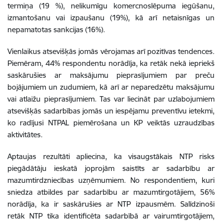
termiņa (19 %), nelikumīgu komercnoslēpuma iegūšanu,
izmantošanu vai izpaušanu (19%), kā arī netaisnīgas un
nepamatotas sankcijas (16%).
Vienlaikus atsevišķās jomās vērojamas arī pozitīvas tendences.
Piemēram, 44% respondentu norādīja, ka retāk nekā iepriekš
saskārušies ar maksājumu pieprasījumiem par preču
bojājumiem un zudumiem, kā arī ar neparedzētu maksājumu
vai atlaižu pieprasījumiem. Tas var liecināt par uzlabojumiem
atsevišķās sadarbības jomās un iespējamu preventīvu ietekmi,
ko radījusi NTPAL piemērošana un KP veiktās uzraudzības
aktivitātes.
Aptaujas rezultāti apliecina, ka visaugstākais NTP risks
piegādātāju ieskatā joprojām saistīts ar sadarbību ar
mazumtirdzniecības uzņēmumiem. No respondentiem, kuri
sniedza atbildes par sadarbību ar mazumtirgotājiem, 56%
norādīja, ka ir saskārušies ar NTP izpausmēm. Salīdzinoši
retāk NTP tika identificēta sadarbībā ar vairumtirgotājiem,