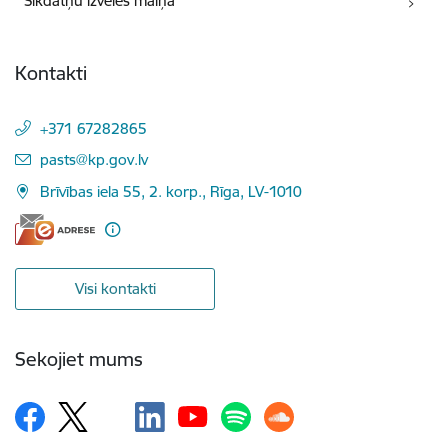
Sīkdatņu izvēles maiņa
Kontakti
+371 67282865
E-pasts:
pasts@kp.gov.lv
Brīvības iela 55, 2. korp., Rīga, LV-1010
Visi kontakti
Sekojiet mums