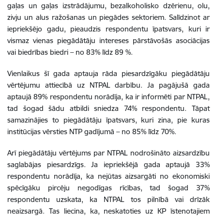
gaļas un gaļas izstrādājumu, bezalkoholisko dzērienu, olu,
zivju un alus ražošanas un piegādes sektoriem. Salīdzinot ar
iepriekšējo gadu, pieaudzis respondentu īpatsvars, kuri ir
vismaz vienas piegādātāju intereses pārstāvošās asociācijas
vai biedrības biedri – no 83% līdz 89 %.
Vienlaikus šī gada aptauja rāda piesardzīgāku piegādātāju
vērtējumu attiecībā uz NTPAL darbību. Ja pagājušā gada
aptaujā 89% respondentu norādīja, ka ir informēti par NTPAL,
tad šogad šādu atbildi sniedza 74% respondentu. Tāpat
samazinājies to piegādātāju īpatsvars, kuri zina, pie kuras
institūcijas vērsties NTP gadījumā – no 85% līdz 70%.
Arī piegādātāju vērtējums par NTPAL nodrošināto aizsardzību
saglabājas piesardzīgs. Ja iepriekšējā gada aptaujā 33%
respondentu norādīja, ka nejūtas aizsargāti no ekonomiski
spēcīgāku pircēju negodīgas rīcības, tad šogad 37%
respondentu uzskata, ka NTPAL tos pilnībā vai drīzāk
neaizsargā. Tas liecina, ka, neskatoties uz KP īstenotajiem