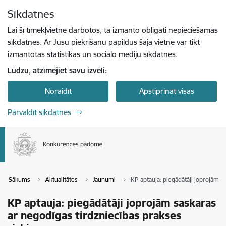
Pāriet uz lapas saturu
Sīkdatnes
Spied
lai meklētu
Enter
Lai šī tīmekļvietne darbotos, tā izmanto obligāti nepieciešamās
sīkdatnes. Ar Jūsu piekrišanu papildus šajā vietnē var tikt
izmantotas statistikas un sociālo mediju sīkdatnes.
Lūdzu, atzīmējiet savu izvēli:
Noraidīt
Apstiprināt visas
Pārvaldīt sīkdatnes
Sākums
Aktualitātes
Jaunumi
KP aptauja: piegādātāji joprojām s
KP aptauja: piegādātāji joprojām saskaras
ar negodīgas tirdzniecības prakses