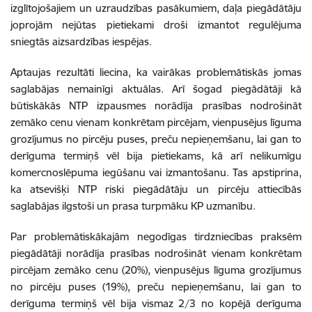
izglītojošajiem un uzraudzības pasākumiem, daļa piegādātāju
joprojām nejūtas pietiekami droši izmantot regulējuma
sniegtās aizsardzības iespējas.
Aptaujas rezultāti liecina, ka vairākas problemātiskās jomas
saglabājas nemainīgi aktuālas. Arī šogad piegādātāji kā
būtiskākās NTP izpausmes norādīja prasības nodrošināt
zemāko cenu vienam konkrētam pircējam, vienpusējus līguma
grozījumus no pircēju puses, preču nepieņemšanu, lai gan to
derīguma termiņš vēl bija pietiekams, kā arī nelikumīgu
komercnoslēpuma iegūšanu vai izmantošanu. Tas apstiprina,
ka atsevišķi NTP riski piegādātāju un pircēju attiecībās
saglabājas ilgstoši un prasa turpmāku KP uzmanību.
Par problemātiskākajām negodīgas tirdzniecības praksēm
piegādātāji norādīja prasības nodrošināt vienam konkrētam
pircējam zemāko cenu (20%), vienpusējus līguma grozījumus
no pircēju puses (19%), preču nepieņemšanu, lai gan to
derīguma termiņš vēl bija vismaz 2/3 no kopējā derīguma