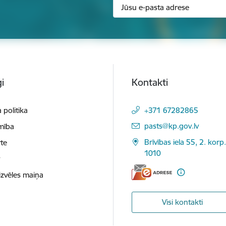
i
Kontakti
 politika
+371 67282865
E-pasts:
pasts@kp.gov.lv
mība
Brīvības iela 55, 2. korp.
te
1010
t
izvēles maiņa
Visi kontakti