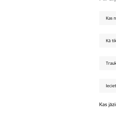
Kas n
Kā ti
Trau
Ieci
Kas jāz