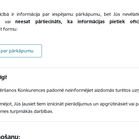
rīcībā ir informācija par iespējamu pārkāpumu, bet Jūs nevēl
āti
vai
neesat pārliecināts, ka informācijas pietiek ofi
t formu:
t par pārkāpumu
īgi!
vēršanos Konkurences padomē neinformējiet aizdomās turētos u
mējot, Jūs ļausiet tiem iznīcināt pierādījumus un apgrūtināsiet va
mes turpmākās darbības.
ņošanu: