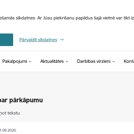
iešamās sīkdatnes. Ar Jūsu piekrišanu papildus šajā vietnē var tikt i
Pārvaldīt sīkdatnes
Pakalpojumi
Aktualitātes
Darbības virzieni
Kont
 par pārkāpumu
ņot tekstu
21.09.2020.