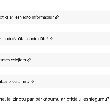
otiks ar iesniegto informāciju?
ks nodrošināta anonimitāte?
ksmes cēlējiem
etības programma
ina, lai ziņotu par pārkāpumu ar oficiālu iesniegumu?