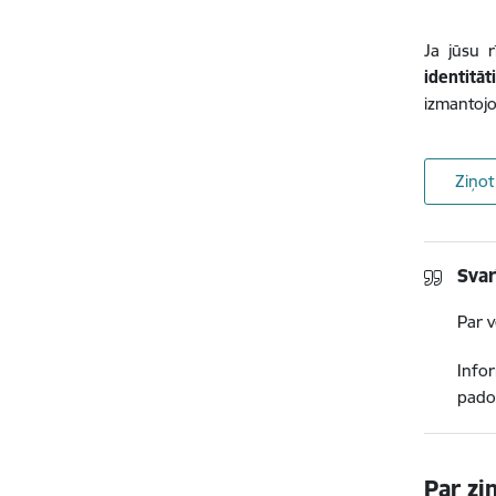
Ja jūsu 
identit
izmantojo
Ziņo
Svar
Par 
Infor
pado
Par zi