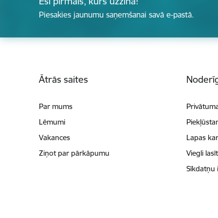
Esi pirmais, kurš uzzina!
Piesakies jaunumu saņemšanai savā e-pastā.
Kājene
Ātrās saites
Noderīg
Par mums
Privātuma
Lēmumi
Piekļūsta
Vakances
Lapas kar
Ziņot par pārkāpumu
Viegli lasī
Sīkdatņu 