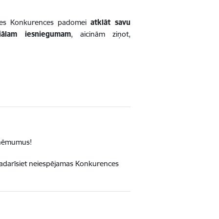
aties Konkurences padomei
atklāt savu
ciālam iesniegumam
, aicinām ziņot,
zņēmumus!
i padarīsiet neiespējamas Konkurences