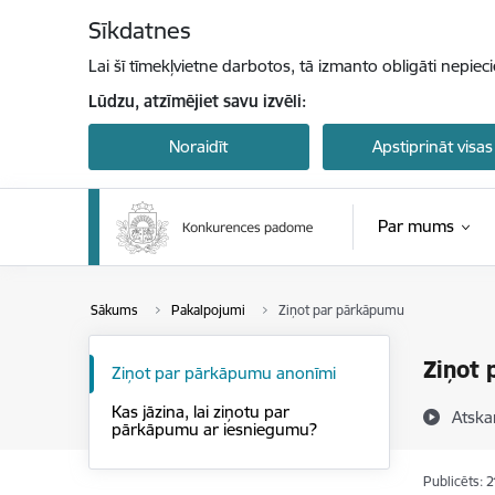
Pāriet uz lapas saturu
Sīkdatnes
Lai šī tīmekļvietne darbotos, tā izmanto obligāti nepiec
Lūdzu, atzīmējiet savu izvēli:
Noraidīt
Apstiprināt visas
Par mums
Sākums
Pakalpojumi
Ziņot par pārkāpumu
Ziņot
Ziņot par pārkāpumu anonīmi
Kas jāzina, lai ziņotu par
Atska
pārkāpumu ar iesniegumu?
Publicēts: 