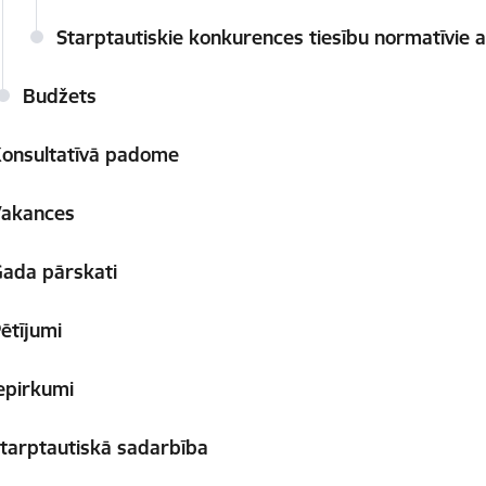
Starptautiskie konkurences tiesību normatīvie ak
Budžets
onsultatīvā padome
Vakances
ada pārskati
ētījumi
epirkumi
tarptautiskā sadarbība