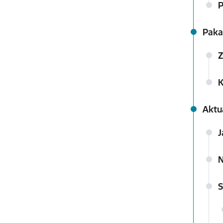
P
Paka
Z
K
Aktu
J
N
S