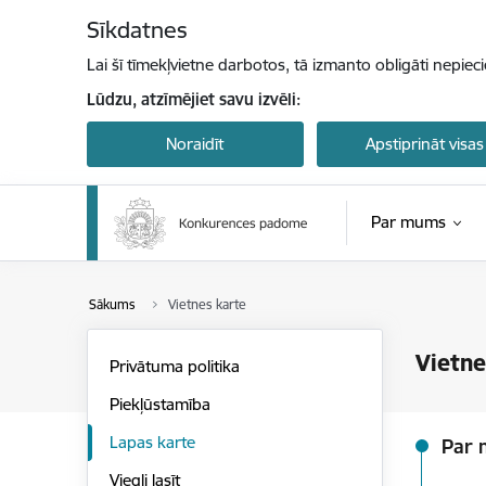
Pāriet uz lapas saturu
Sīkdatnes
Lai šī tīmekļvietne darbotos, tā izmanto obligāti nepiec
Lūdzu, atzīmējiet savu izvēli:
Noraidīt
Apstiprināt visas
Par mums
Sākums
Vietnes karte
Vietne
Privātuma politika
Piekļūstamība
Lapas karte
Par
Viegli lasīt