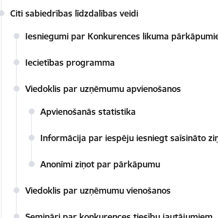
Citi sabiedrības līdzdalības veidi
Iesniegumi par Konkurences likuma pārkāpum
Iecietības programma
Viedoklis par uzņēmumu apvienošanos
Apvienošanās statistika
Informācija par iespēju iesniegt saīsināto z
Anonīmi ziņot par pārkāpumu
Viedoklis par uzņēmumu vienošanos
Semināri par konkurences tiesību jautājumiem