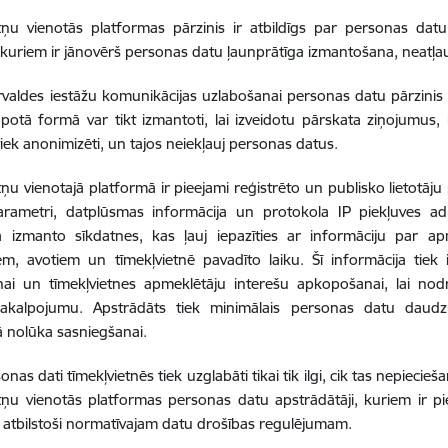
tņu vienotās platformas pārzinis ir atbildīgs par personas dat
, kuriem ir jānovērš personas datu ļaunprātīga izmantošana, neatļ
rvaldes iestāžu komunikācijas uzlabošanai personas datu pārzini
potā formā var tikt izmantoti, lai izveidotu pārskata ziņojumus, ka
tiek anonimizēti, un tajos neiekļauj personas datus.
ņu vienotajā platformā ir pieejami reģistrēto un publisko lietotāju p
parametri, datplūsmas informācija un protokola IP piekļuves ad
a izmanto sīkdatnes, kas ļauj iepazīties ar informāciju par ap
em, avotiem un tīmekļvietnē pavadīto laiku. Šī informācija tiek
nai un tīmekļvietnes apmeklētāju interešu apkopošanai, lai nod
akalpojumu. Apstrādāts tiek minimālais personas datu daudz
 nolūka sasniegšanai.
nas dati tīmekļvietnēs tiek uzglabāti tikai tik ilgi, cik tas nepiecie
tņu vienotās platformas personas datu apstrādātāji, kuriem ir pi
 atbilstoši normatīvajam datu drošības regulējumam.