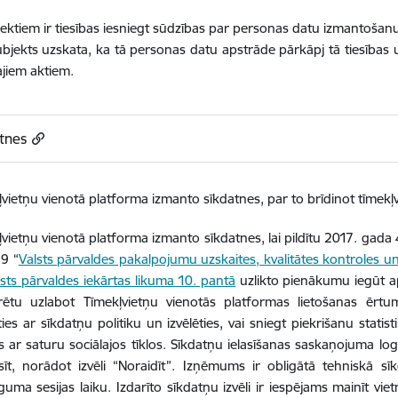
ektiem ir tiesības iesniegt sūdzības par personas datu izmantošanu
ubjekts uzskata, ka tā personas datu apstrāde pārkāpj tā tiesības
jiem aktiem.
tnes
vietņu vienotā platforma izmanto sīkdatnes, par to brīdinot tīmekļv
vietņu vienotā platforma izmanto sīkdatnes, lai pildītu 2017. gada 
99 “
Valsts pārvaldes pakalpojumu uzskaites, kvalitātes kontroles u
lsts pārvaldes iekārtas likuma 10. pantā
uzlikto pienākumu iegūt ap
arētu uzlabot Tīmekļvietņu vienotās platformas lietošanas ērt
ties ar sīkdatņu politiku un izvēlēties, vai sniegt piekrišanu statist
es ar saturu sociālajos tīklos. Sīkdatņu ielasīšanas saskaņojuma lo
asīt, norādot izvēli “Noraidīt”. Izņēmums ir obligātā tehniskā sī
guma sesijas laiku. Izdarīto sīkdatņu izvēli ir iespējams mainīt viet