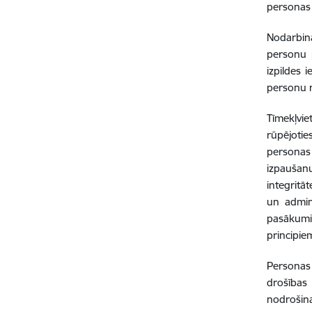
personas 
Nodarbinā
personu 
izpildes 
personu r
Tīmekļvie
rūpējoti
personas 
izpaušanu
integritā
un admin
pasākumi 
principie
Personas 
drošības
nodrošin