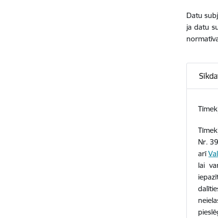
Datu subj
ja datu s
normatīva
Sīkda
Tīmekļ
Tīmekļ
Nr. 3
arī
Va
lai v
iepazī
dalīti
neiel
pieslē