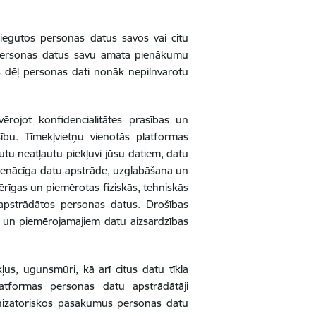
 iegūtos personas datus savos vai citu
 personas datus savu amata pienākumu
as dēļ personas dati nonāk nepilnvarotu
vērojot konfidencialitātes prasības un
ību. Tīmekļvietņu vienotās platformas
tu neatļautu piekļuvi jūsu datiem, datu
pienācīga datu apstrāde, uzglabāšana un
amērīgas un piemērotas fiziskās, tehniskās
n apstrādātos personas datus.
Drošības
bām un piemērojamajiem datu aizsardzības
ļus, ugunsmūri, kā arī citus datu tīkla
atformas personas datu apstrādātāji
ganizatoriskos pasākumus personas datu