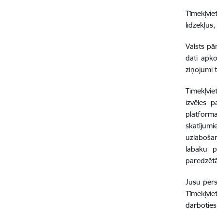
Tīmekļvie
līdzekļus
Valsts pā
dati apko
ziņojumi 
Tīmekļviet
izvēles 
platform
skatījumi
uzlaboša
labāku p
paredzētā
Jūsu perso
Tīmekļvie
darboties