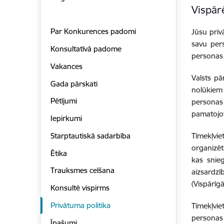
Vispār
Par Konkurences padomi
Jūsu priv
savu pers
Konsultatīvā padome
personas 
Vakances
Valsts pā
Gada pārskati
nolūkiem 
Pētījumi
personas 
pamatojot
Iepirkumi
Starptautiskā sadarbība
Tīmekļvie
organizē
Ētika
kas snie
Trauksmes celšana
aizsardz
(Vispārīg
Konsultē vispirms
Privātuma politika
Tīmekļvie
personas 
Īpašumi