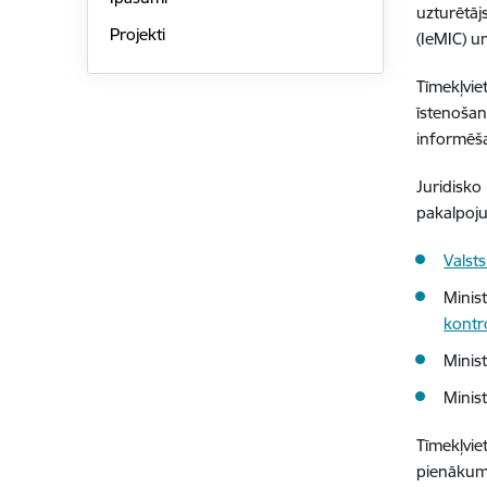
uzturētāj
Projekti
(IeMIC) u
Tīmekļvie
īstenošan
informēša
Juridisk
pakalpoju
Valst
Minist
kontr
Minist
Minis
Tīmekļvi
pienākumu