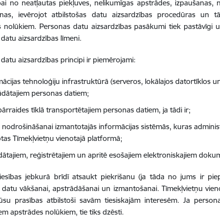
bai no neatļautas piekļuves, nelikumīgas apstrādes, izpaušanas, 
šanas, ievērojot atbilstošas datu aizsardzības procedūras un
 nolūkiem. Personas datu aizsardzības pasākumi tiek pastāvīgi uz
datu aizsardzības līmeni.
datu aizsardzības principi ir piemērojami:
mācijas tehnoloģiju infrastruktūrā (serveros, lokālajos datortīklos
ādātajiem personas datiem;
ārraides tīklā transportētajiem personas datiem, ja tādi ir;
 nodrošināšanai izmantotajās informācijas sistēmās, kuras administr
otas Tīmekļvietņu vienotajā platformā;
ādātajiem, reģistrētajiem un apritē esošajiem elektroniskajiem dok
iesības jebkurā brīdī atsaukt piekrišanu (ja tāda no jums ir piep
datu vākšanai, apstrādāšanai un izmantošanai. Tīmekļvietņu vien
jūsu prasības atbilstoši savām tiesiskajām interesēm. Ja person
em apstrādes nolūkiem, tie tiks dzēsti.