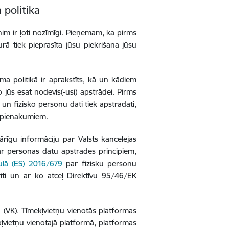
 politika
im ir ļoti nozīmīgi. Pieņemam, ka pirms
urā tiek pieprasīta jūsu piekrišana jūsu
ma politikā ir aprakstīts, kā un kādiem
 jūs esat nodevis(-usi) apstrādei. Pirms
un fizisko personu dati tiek apstrādāti,
m pienākumiem.
ārīgu informāciju par Valsts kancelejas
r personas datu apstrādes principiem,
lā (ES) 2016/679
par fizisku personu
iti un ar ko atceļ Direktīvu 95/46/EK
a (VK). Tīmekļvietņu vienotās platformas
ekļvietņu vienotajā platformā, platformas