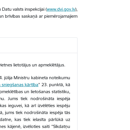
 Datu valsts inspekcijai
(
www.dvi.gov.lv
),
 un brīvības saskaņā ar piemērojamajiem
ietnes lietotājus un apmeklētājus.
4. jūlija Ministru kabineta noteikumu
n sniegšanas kārtība
” 23. punktā, kā
meklētības un lietošanas statistiku,
umu. Jums tiek nodrošināta iespēja
ikas ieguvei, kā arī izvēlēties iespēju
gā, jums tiek nodrošināta iespēja tās
kdatne, kas tiek ielasīta pārlūkā uz
nes kājenē, izvēloties saiti “Sīkdatņu