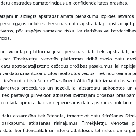
datu apstrādes pamatprincipus un konfidencialitātes prasības.
tajam ir aizliegts apstrādāt amata pienākumu izpildes ietvaros
personīgajos nolūkos. Personas datu apstrādātāji, apstrādājot
ietvaros, pēc iespējas samazina risku, ka darbības vai bezdarbīb
īcībā.
tņu vienotajā platformā jūsu personas dati tiek apstrādāti, ie
es par Tīmekļvietņu vienotās platformas rīcībā esošo datu droš
datu apstrādātāji īsteno dažādus drošības pasākumus, lai nepieļau
 vai datu izmantošanu citos neatļautos veidos. Tiek nodrošināta 
te, ievērojot atbilstošu drošības līmeni. Attiecīgi tiek izmantotas s
istratīvās procedūras un līdzekļi, lai aizsargātu apkopotos u
tiek pastāvīgi pilnveidoti atbilstoši izvirzītajām drošības prasī
m un tādā apmērā, kāds ir nepieciešams datu apstrādes nolūkiem.
datu aizsardzība tiek īstenota, izmantojot datu šifrēšanas līdzek
 pārkāpumu atklāšanas risinājumus. Tīmekļvietņu vienotās pl
a datu konfidencialitāti un īsteno atbilstošus tehniskos un or