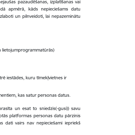
nejaušas pazaudēšanas, izplatīšanas vai
 tādā apmērā, kāds nepieciešams datu
laboti un pilnveidoti, lai nepazeminātu
 un lietojumprogrammatūrās)
ē iestādes, kuru tīmekļvietnes ir
umentiem, kas satur personas datus.
rasīta un esat to sniedzis(-gusi)) savu
otās platformas personas datu pārzinis
as dati vairs nav nepieciešami iepriekš