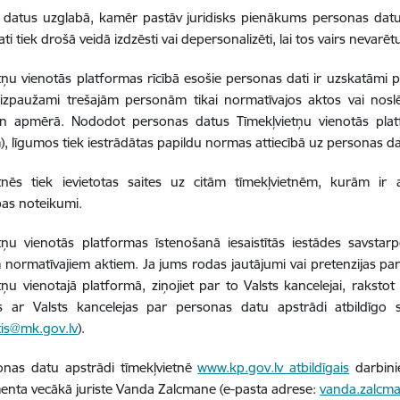
 datus uzglabā, kamēr pastāv juridisks pienākums personas datu
i tiek drošā veidā izdzēsti vai depersonalizēti, lai tos vairs nevarētu
tņu vienotās platformas rīcībā esošie personas dati ir uzskatāmi 
 izpaužami trešajām personām tikai normatīvajos aktos vai nosl
un apmērā. Nododot personas datus Tīmekļvietņu vienotās plat
), līgumos tiek iestrādātas papildu normas attiecībā uz personas da
etnēs tiek ievietotas saites uz citām tīmekļvietnēm, kurām ir 
bas noteikumi.
tņu vienotās platformas īstenošanā iesaistītās iestādes savstar
 normatīvajiem aktiem. Ja jums rodas jautājumi vai pretenzijas pa
tņu vienotajā platformā, ziņojiet par to Valsts kancelejai, rakstot
es ar Valsts kancelejas par personas datu apstrādi atbildīgo sp
itis@mk.gov.lv
).
onas datu apstrādi tīmekļvietnē
www.kp.gov.lv atbildīgais
darbini
nta vecākā juriste Vanda Zalcmane (
e-pasta adrese:
vanda.zalcm