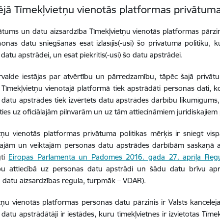
ējā Tīmekļvietņu vienotās platformas privātuma
ātums un datu aizsardzība Tīmekļvietņu vienotās platformas pārzin
onas datu sniegšanas esat izlasījis(-usi) šo privātuma politiku, k
datu apstrādei, un esat piekritis(-usi) šo datu apstrādei.
rvalde iestājas par atvērtību un pārredzamību, tāpēc šajā privātu
Tīmekļvietņu vienotajā platformā tiek apstrādāti personas dati, ko
datu apstrādes tiek izvērtēts datu apstrādes darbību likumīgums, 
ies uz oficiālajām pilnvarām un uz tām attiecināmiem juridiskajie
tņu vienotās platformas privātuma politikas mērķis ir sniegt visp
tajām un veiktajām personas datu apstrādes darbībām saskaņā a
gti
Eiropas Parlamenta un Padomes 2016. gada 27. aprīļa Regu
ību attiecībā uz personas datu apstrādi un šādu datu brīvu apr
ā datu aizsardzības regula, turpmāk – VDAR).
tņu vienotās platformas personas datu pārzinis ir Valsts kancelej
datu apstrādātāji ir iestādes, kuru tīmekļvietnes ir izvietotas Tīm