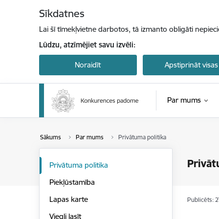
Pāriet uz lapas saturu
Sīkdatnes
Lai šī tīmekļvietne darbotos, tā izmanto obligāti nepiec
Lūdzu, atzīmējiet savu izvēli:
Noraidīt
Apstiprināt visas
Par mums
Sākums
Par mums
Privātuma politika
Privāt
Privātuma politika
Piekļūstamība
Lapas karte
Publicēts: 
Viegli lasīt