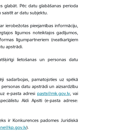
s glabāt. Pēc datu glabāšanas perioda
 saistīt ar datu subjektu.
par ierobežotas pieejamības informāciju,
ēgtajos līgumos noteiktajos gadījumos,
formas līgumpartneriem (neatkarīgiem
tu apstrādi.
atšķirīgi lietošanas un personas datu
pēji sadarbojas, pamatojoties uz spēkā
r personas datu apstrādi un aizsardzību
 uz e-pasta adresi
pasts@mk.gov.lv
, vai
eciālistu Aldi Apsīti (e-pasta adrese:
eks ir Konkurences padomes
Juridiskā
ane@kp.gov.lv
).