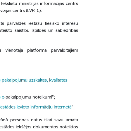
 Iekšlietu ministrijas informācijas centrs
īzijas centrs (LVRTC).
ts pārvaldes iestāžu tiesisko interešu
eikto saistību izpildes un sabiedrības
 vienotajā platformā pārvaldītajiem
s pakalpojumu uzskaites, kvalitātes
s e
-pakalpojumu noteikumi
”;
iestādes ievieto informāciju internetā
”.
strādā personas datus tikai savu amata
 iestādes iekšējos dokumentos noteiktos