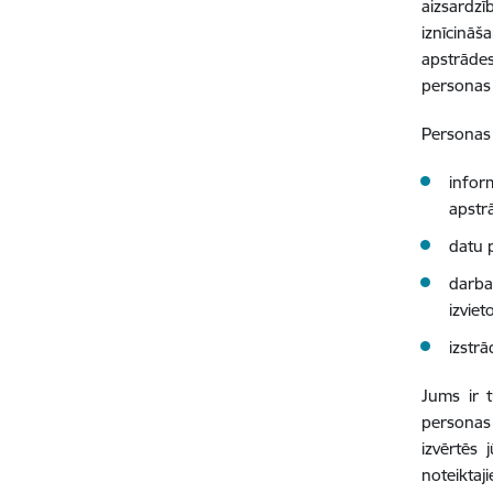
aizsardzī
iznīcinā
apstrādes
personas 
Personas 
infor
apstr
datu p
darba
izviet
izstr
Jums ir t
personas 
izvērtēs 
noteiktaji