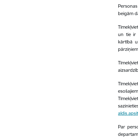
Personas
beigām dat
Tīmekļvie
un tie ir
kārtībā 
pārziņiem
Tīmekļvi
aizsardzī
Tīmekļvie
esošajiem
Tīmekļvie
sazinieti
aldis.aps
Par pers
departame