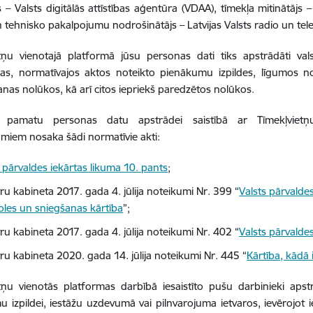
s – Valsts digitālās attīstības aģentūra (VDAA), tīmekļa mitinātājs –
n tehnisko pakalpojumu nodrošinātājs – Latvijas Valsts radio un telev
tņu vienotajā platformā jūsu personas dati tiks apstrādāti vals
as, normatīvajos aktos noteikto pienākumu izpildes, līgumos not
nas nolūkos, kā arī citos iepriekš paredzētos nolūkos.
o pamatu personas datu apstrādei saistībā ar Tīmekļvietņu
miem nosaka šādi normatīvie akti:
s pārvaldes iekārtas likuma 10. pants
;
ru kabineta 2017. gada 4. jūlija noteikumi Nr. 399 “
Valsts pārvalde
oles un sniegšanas kārtība
”;
ru kabineta 2017. gada 4. jūlija noteikumi Nr. 402 “
Valsts pārvalde
tru kabineta 2020. gada 14. jūlija noteikumi Nr. 445 “
Kārtība, kādā 
etņu vienotās platformas darbībā iesaistīto pušu darbinieki ap
 izpildei, iestāžu uzdevumā vai pilnvarojuma ietvaros, ievērojot