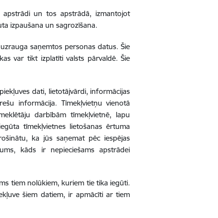
u apstrādi un tos apstrādā, izmantojot
auta izpaušana un sagrozīšana.
s uzrauga saņemtos personas datus. Šie
s var tikt izplatīti valsts pārvaldē. Šie
iekļuves dati, lietotājvārdi, informācijas
rešu informācija. Tīmekļvietņu vienotā
meklētāju darbībām tīmekļvietnē, lapu
 iegūta tīmekļvietnes lietošanas ērtuma
rošinātu, ka jūs saņemat pēc iespējas
ums, kāds ir nepieciešams apstrādei
šams tiem nolūkiem, kuriem tie tika iegūti.
ekļuve šiem datiem, ir apmācīti ar tiem