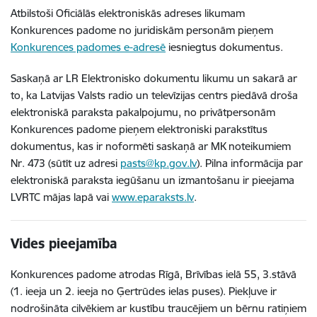
Atbilstoši Oficiālās elektroniskās adreses likumam
Konkurences padome no juridiskām personām pieņem
Konkurences padomes e-adresē
iesniegtus dokumentus.
Saskaņā ar LR Elektronisko dokumentu likumu un sakarā ar
to, ka Latvijas Valsts radio un televīzijas centrs piedāvā droša
elektroniskā paraksta pakalpojumu, no privātpersonām
Konkurences padome pieņem elektroniski parakstītus
dokumentus, kas ir noformēti saskaņā ar MK noteikumiem
Nr. 473 (sūtīt uz adresi
pasts@kp.gov.lv
). Pilna informācija par
elektroniskā paraksta iegūšanu un izmantošanu ir pieejama
LVRTC mājas lapā vai
www.eparaksts.lv
.
Vides pieejamība
Konkurences padome atrodas Rīgā, Brīvības ielā 55, 3.stāvā
(1. ieeja un 2. ieeja no Ģertrūdes ielas puses). Piekļuve ir
nodrošināta cilvēkiem ar kustību traucējiem un bērnu ratiņiem