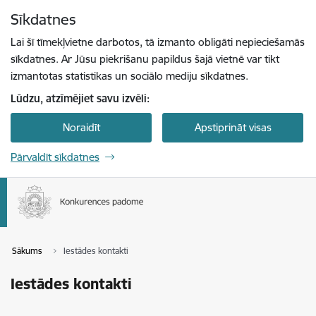
Pāriet uz lapas saturu
Sīkdatnes
Spied
lai meklētu
Enter
Lai šī tīmekļvietne darbotos, tā izmanto obligāti nepieciešamās
sīkdatnes. Ar Jūsu piekrišanu papildus šajā vietnē var tikt
izmantotas statistikas un sociālo mediju sīkdatnes.
Lūdzu, atzīmējiet savu izvēli:
Noraidīt
Apstiprināt visas
Pārvaldīt sīkdatnes
Sākums
Iestādes kontakti
Iestādes kontakti