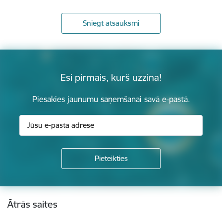
Sniegt atsauksmi
Esi pirmais, kurš uzzina!
Piesakies jaunumu saņemšanai savā e-pastā.
Kājene
Ātrās saites