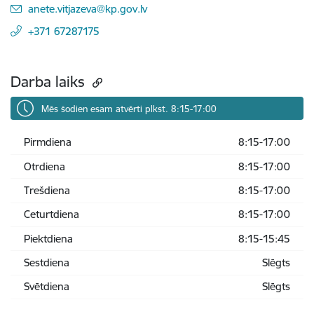
E-pasts:
anete.vitjazeva@kp.gov.lv
+371 67287175
Darba laiks
Mēs šodien esam atvērti plkst. 8:15-17:00
Pirmdiena
8:15-17:00
Otrdiena
8:15-17:00
Trešdiena
8:15-17:00
Ceturtdiena
8:15-17:00
Piektdiena
8:15-15:45
Sestdiena
Slēgts
Svētdiena
Slēgts