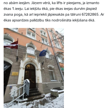
no abām ieejām. Jāņem vērā, ka lifts ir pieejams, ja izmanto
ēkas 1.ieeju. Lai iekļūtu ēkā, pie ēkas ieejas durvīm jāspiež
zvana poga, kā arī iepriekš jāpiesakās pa tālruni 67282865. Ar
ēkas apsardzes palīdzību tiks nodrošināta iekļūšana ēkā.