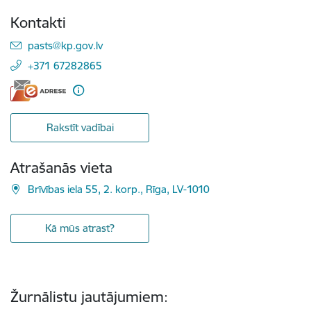
Kontakti
E-pasts:
pasts@kp.gov.lv
+371 67282865
Rakstīt vadībai
Atrašanās vieta
Brīvības iela 55, 2. korp., Rīga, LV-1010
Kā mūs atrast?
Žurnālistu jautājumiem: