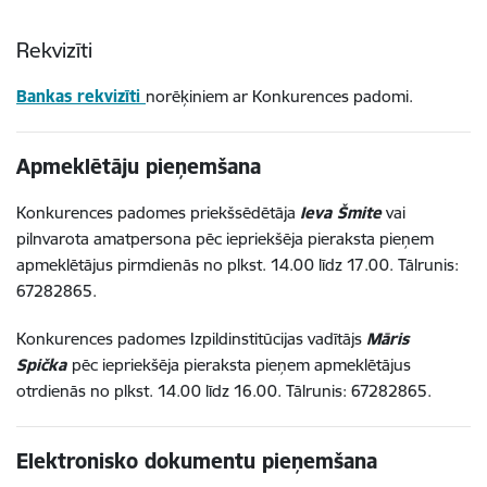
Rekvizīti
Bankas rekvizīti
norēķiniem ar Konkurences padomi.
Apmeklētāju pieņemšana
Konkurences padomes priekšsēdētāja
Ieva Šmite
vai
pilnvarota amatpersona pēc iepriekšēja pieraksta pieņem
apmeklētājus pirmdienās no plkst. 14.00 līdz 17.00. Tālrunis:
67282865.
Konkurences padomes Izpildinstitūcijas vadītājs
Māris
Spička
pēc iepriekšēja pieraksta pieņem apmeklētājus
otrdienās no plkst. 14.00 līdz 16.00. Tālrunis: 67282865.
Elektronisko dokumentu pieņemšana