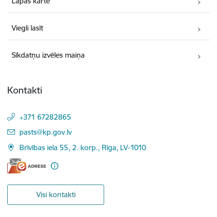
Lapas karte
Viegli lasīt
Sīkdatņu izvēles maiņa
Kontakti
+371 67282865
E-pasts:
pasts@kp.gov.lv
Brīvības iela 55, 2. korp., Rīga, LV-1010
Visi kontakti