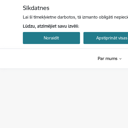
Pāriet uz lapas saturu
Sīkdatnes
Lai šī tīmekļvietne darbotos, tā izmanto obligāti nepiec
Lūdzu, atzīmējiet savu izvēli:
Noraidīt
Apstiprināt visas
Par mums
Konkurences padome