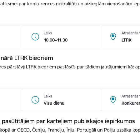
atiksmei par konkurences neitralitāti un aizliegtām vienošanām ie
Laiks
Atrašanās 
10.00–11.30
LTRK
binārā LTRK biedriem
s pārstāvji LTRK biedriem pastāstīs par tādiem jautājumiem kā: 
Laiks
Atrašanās 
Visu dienu
Konkure
asūtītājiem par karteļiem publiskajos iepirkumos
opā ar OECD, Čehiju, Franciju, Īriju, Portugāli un Poliju uzsāka ko