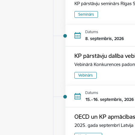
KP pārstāvju seminārs Rīgas S
Seminārs
Datums
8. septembris, 2026
KP pārstāvju dalība ve
Vebinārā Konkurences padome
Vebinārs
Datums
15.–16. septembris, 2026
OECD un KP apmācības p
2025. gada septembrī Latvija k