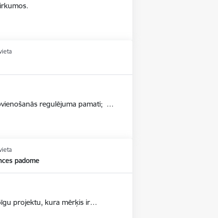
pirkumos.
vieta
apvienošanās regulējuma pamati; …
vieta
nces padome
pīgu projektu, kura mērķis ir…