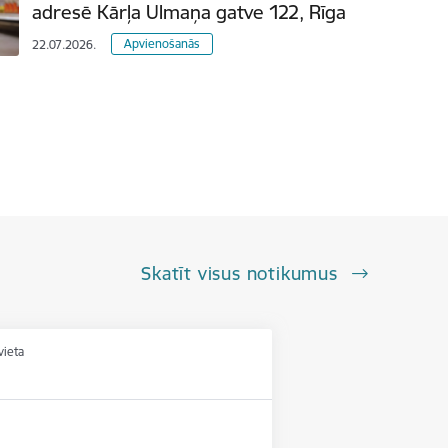
adresē Kārļa Ulmaņa gatve 122, Rīga
Apvienošanās
22.07.2026.
Skatīt visus notikumus
vieta