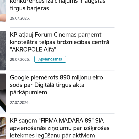
konkurences izaicinājums ir augstās
tirgus barjeras
29.07.2026.
KP atļauj Forum Cinemas pārņemt
kinoteātra telpas tirdzniecības centrā
"AKROPOLE Alfa"
Apvienošanās
29.07.2026.
Google piemērots 890 miljonu eiro
sods par Digitālā tirgus akta
pārkāpumiem
27.07.2026.
KP saņem “FIRMA MADARA 89” SIA
apvienošanās ziņojumu par izšķirošas
ietekmes iegūšanu pār aktīviem