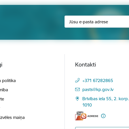
i
Kontakti
 politika
+371 67282865
E-pasts:
pasts@kp.gov.lv
mība
Brīvības iela 55, 2. korp.
te
1010
t
izvēles maiņa