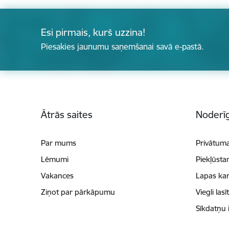
Esi pirmais, kurš uzzina!
Piesakies jaunumu saņemšanai savā e-pastā.
Kājene
Ātrās saites
Noderīg
Par mums
Privātuma
Lēmumi
Piekļūsta
Vakances
Lapas kar
Ziņot par pārkāpumu
Viegli lasī
Sīkdatņu 