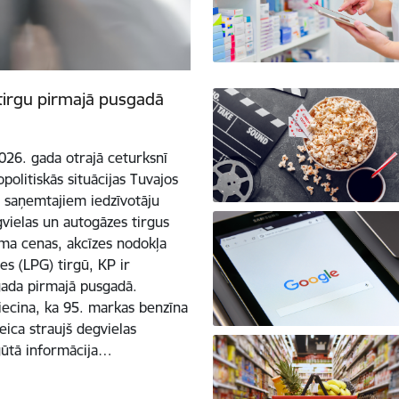
tirgu pirmajā pusgadā
26. gada otrajā ceturksnī
olitiskās situācijas Tuvajos
ī saņemtajiem iedzīvotāju
vielas un autogāzes tirgus
uma cenas, akcīzes nodokļa
s (LPG) tirgū, KP ir
gada pirmajā pusgadā.
liecina, ka 95. markas benzīna
ica straujš degvielas
gūtā informācija…