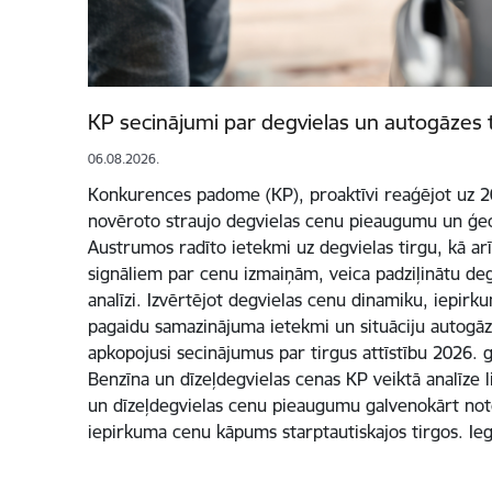
KP secinājumi par degvielas un autogāzes 
06.08.2026.
Konkurences padome (KP), proaktīvi reaģējot uz 20
novēroto straujo degvielas cenu pieaugumu un ģeop
Austrumos radīto ietekmi uz degvielas tirgu, kā ar
signāliem par cenu izmaiņām, veica padziļinātu deg
analīzi. Izvērtējot degvielas cenu dinamiku, iepirk
pagaidu samazinājuma ietekmi un situāciju autogāze
apkopojusi secinājumus par tirgus attīstību 2026. 
Benzīna un dīzeļdegvielas cenas KP veiktā analīze 
un dīzeļdegvielas cenu pieaugumu galvenokārt note
iepirkuma cenu kāpums starptautiskajos tirgos. Ie