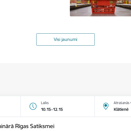
Visi jaunumi
Laiks
Atrašanās 
10.15–12.15
Klātienē
minārā Rīgas Satiksmei