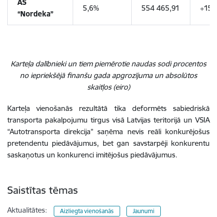
AS
5,6%
554 465,91
+15
“Nordeka”
Karteļa dalībnieki un tiem piemērotie naudas sodi procentos
no iepriekšējā finanšu gada apgrozījuma un absolūtos
skaitļos (eiro)
Karteļa vienošanās rezultātā tika deformēts sabiedriskā
transporta pakalpojumu tirgus visā Latvijas teritorijā un VSIA
“Autotransporta direkcija” saņēma nevis reāli konkurējošus
pretendentu piedāvājumus, bet gan savstarpēji konkurentu
saskaņotus un konkurenci imitējošus piedāvājumus.
Saistītas tēmas
Aktualitātes:
Aizliegta vienošanās
Jaunumi