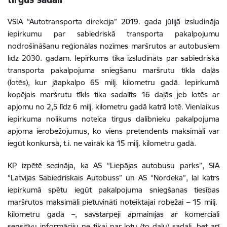
VSIA “Autotransporta direkcija” 2019. gada jūlijā izsludināja
iepirkumu par sabiedriskā transporta pakalpojumu
nodrošināšanu reģionālas nozīmes maršrutos ar autobusiem
līdz 2030. gadam. Iepirkums tika izsludināts par sabiedriskā
transporta pakalpojuma sniegšanu maršrutu tīkla daļās
(lotēs), kur jāapkalpo 65 milj. kilometru gadā. Iepirkumā
kopējais maršrutu tīkls tika sadalīts 16 daļās jeb lotēs ar
apjomu no 2,5 līdz 6 milj. kilometru gadā katrā lotē. Vienlaikus
iepirkuma nolikums noteica tirgus dalībnieku pakalpojuma
apjoma ierobežojumus, ko viens pretendents maksimāli var
iegūt konkursā, t.i. ne vairāk kā 15 milj. kilometru gadā.
KP izpētē secināja, ka AS “Liepājas autobusu parks”, SIA
“Latvijas Sabiedriskais Autobuss” un AS “Nordeka”, lai katrs
iepirkumā spētu iegūt pakalpojuma sniegšanas tiesības
maršrutos maksimāli pietuvināti noteiktajai robežai – 15 milj.
kilometru gadā –, savstarpēji apmainījās ar komerciāli
sensitīvu informāciju ne tikai par lotu (to daļu) sadali, bet arī