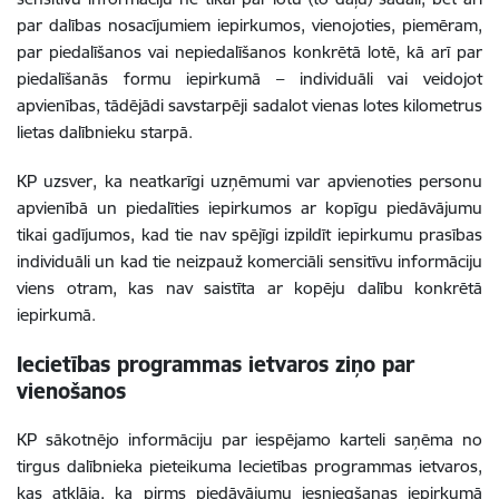
par dalības nosacījumiem iepirkumos, vienojoties, piemēram,
par piedalīšanos vai nepiedalīšanos konkrētā lotē, kā arī par
piedalīšanās formu iepirkumā – individuāli vai veidojot
apvienības, tādējādi savstarpēji sadalot vienas lotes kilometrus
lietas dalībnieku starpā.
KP uzsver, ka neatkarīgi uzņēmumi var apvienoties personu
apvienībā un piedalīties iepirkumos ar kopīgu piedāvājumu
tikai gadījumos, kad tie nav spējīgi izpildīt iepirkumu prasības
individuāli un kad tie neizpauž komerciāli sensitīvu informāciju
viens otram, kas nav saistīta ar kopēju dalību konkrētā
iepirkumā.
Iecietības programmas ietvaros ziņo par
vienošanos
KP sākotnējo informāciju par iespējamo karteli saņēma no
tirgus dalībnieka pieteikuma Iecietības programmas ietvaros,
kas atklāja, ka pirms piedāvājumu iesniegšanas iepirkumā