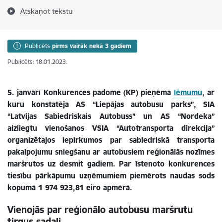
Atskaņot tekstu
Publicēts
pirms vairāk nekā 3 gadiem
Publicēts: 18.01.2023.
5. janvārī Konkurences padome (KP) pieņēma
lēmumu
, ar
kuru konstatēja AS “Liepājas autobusu parks”, SIA
“Latvijas Sabiedriskais Autobuss” un AS “Nordeka”
aizliegtu vienošanos VSIA “Autotransporta direkcija”
organizētajos iepirkumos par sabiedriskā transporta
pakalpojumu sniegšanu ar autobusiem reģionālās nozīmes
maršrutos uz desmit gadiem. Par īstenoto konkurences
tiesību pārkāpumu uzņēmumiem piemērots naudas sods
kopumā 1 974 923,81 eiro apmērā.
Vienojās par reģionālo autobusu maršrutu
tirgus sadali