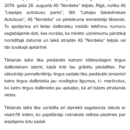
2019. gada 26. augustā AS “Nordeka” telpās, Rīgā, notika AS
“Liepājas autobusu parks”, SIA “Latvijas Sabiedriskais
Autobuss”, AS “Nordeka” un pieteikuma iesniedzēja tikšanās.
To apstiprina arī lietas dalībnieku mobilo telefonu numuru
saglabājamie dati, kas norāda, ka minēto uzņēmumu pārstāvji
norādītajā datumā un laikā atradās AS “Nordeka” telpās vai
tās tuvākajā apkārtnē.
Tikšanās laikā tika piedāvāts katram klātesošajam tirgus
dalībniekam izlemt, kādā lotē tas gribētu piedalīties. Par
sākotnējo pamatkritēriju tirgus sadalei tika piedāvāts izmantot
katra tirgus dalībnieka jau noslēgtos līgumus, t.i. maršrutus,
ko katrs tirgus dalībnieks jau apkalpo, kā arī bāzes atrašanās
vietas.
Tikšanās laikā tika uzrādīta arī iepriekš sagatavota tabula ar
visām16 lotēm, ko papildināja rokrakstā veiktas piezīmes par
iespējamo lotu sadali.