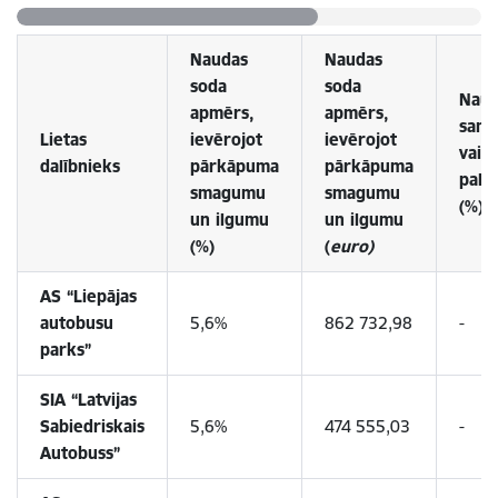
Naudas
Naudas
soda
soda
Naud
apmērs,
apmērs,
sama
Lietas
ievērojot
ievērojot
vai
dalībnieks
pārkāpuma
pārkāpuma
pali
smagumu
smagumu
(%)
un ilgumu
un ilgumu
(%)
(
euro)
AS “Liepājas
autobusu
5,6%
862 732,98
-
parks”
SIA “Latvijas
Sabiedriskais
5,6%
474 555,03
-
Autobuss”