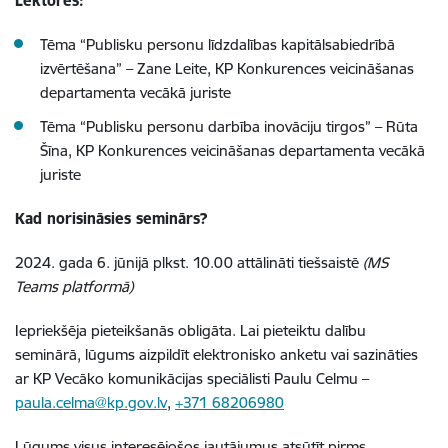
Lektores:
Tēma “Publisku personu līdzdalības kapitālsabiedrībā
izvērtēšana” – Zane Leite, KP Konkurences veicināšanas
departamenta vecākā juriste
Tēma “Publisku personu darbība inovāciju tirgos” – Rūta
Šīna, KP Konkurences veicināšanas departamenta vecākā
juriste
Kad norisināsies seminārs?
2024. gada 6. jūnijā plkst. 10.00 attālināti tiešsaistē
(MS
Teams platformā)
Iepriekšēja pieteikšanās obligāta. Lai pieteiktu dalību
seminārā, lūgums aizpildīt elektronisko anketu vai sazināties
ar KP Vecāko komunikācijas speciālisti Paulu Celmu –
paula.celma@kp.gov.lv
,
+371 68206980
Lūgums visus interesējošos jautājumus atsūtīt pirms