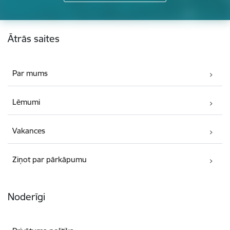
Kājene
Ātrās saites
Par mums
Lēmumi
Vakances
Ziņot par pārkāpumu
Noderīgi