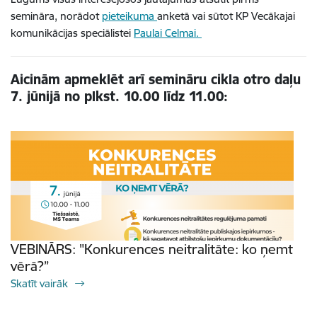
semināra, norādot
pieteikuma
anketā
vai sūtot KP Vecākajai
komunikācijas speciālistei
Paulai Celmai.
Aicinām apmeklēt arī semināru cikla otro daļu
7. jūnijā no plkst. 10.00 līdz 11.00:
VEBINĀRS: "Konkurences neitralitāte: ko ņemt
vērā?”
Skatīt vairāk