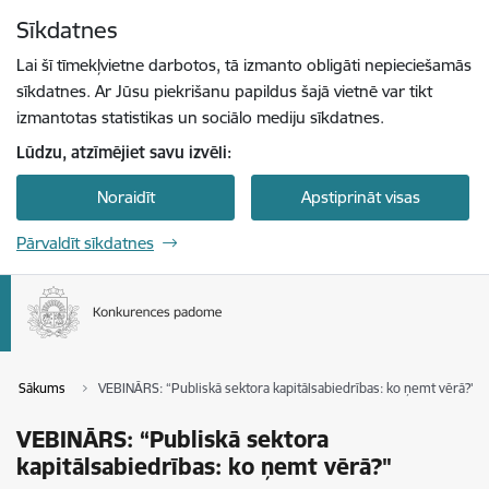
Pāriet uz lapas saturu
Sīkdatnes
Spied
lai meklētu
Enter
Lai šī tīmekļvietne darbotos, tā izmanto obligāti nepieciešamās
sīkdatnes. Ar Jūsu piekrišanu papildus šajā vietnē var tikt
izmantotas statistikas un sociālo mediju sīkdatnes.
Lūdzu, atzīmējiet savu izvēli:
Noraidīt
Apstiprināt visas
Pārvaldīt sīkdatnes
Sākums
VEBINĀRS: “Publiskā sektora kapitālsabiedrības: ko ņemt vērā?"
VEBINĀRS: “Publiskā sektora
kapitālsabiedrības: ko ņemt vērā?"