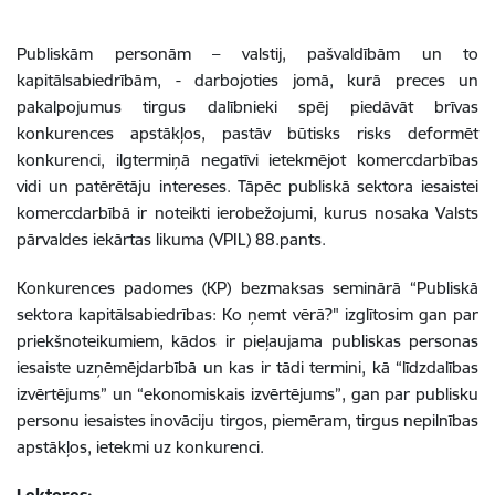
Publiskām personām – valstij, pašvaldībām un to
kapitālsabiedrībām, - darbojoties jomā, kurā preces un
pakalpojumus tirgus dalībnieki spēj piedāvāt brīvas
konkurences apstākļos, pastāv būtisks risks deformēt
konkurenci, ilgtermiņā negatīvi ietekmējot komercdarbības
vidi un patērētāju intereses. Tāpēc publiskā sektora iesaistei
komercdarbībā ir noteikti ierobežojumi, kurus nosaka Valsts
pārvaldes iekārtas likuma (VPIL) 88.pants.
Konkurences padomes (KP) bezmaksas seminārā “Publiskā
sektora kapitālsabiedrības: Ko ņemt vērā?" izglītosim gan par
priekšnoteikumiem, kādos ir pieļaujama publiskas personas
iesaiste uzņēmējdarbībā un kas ir tādi termini, kā “līdzdalības
izvērtējums” un “ekonomiskais izvērtējums”, gan par publisku
personu iesaistes inovāciju tirgos, piemēram, tirgus nepilnības
apstākļos, ietekmi uz konkurenci.