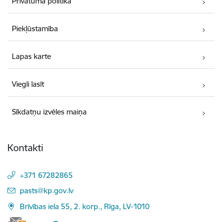
Privātuma politika
Piekļūstamība
Lapas karte
Viegli lasīt
Sīkdatņu izvēles maiņa
Kontakti
+371 67282865
E-pasts:
pasts@kp.gov.lv
Brīvības iela 55, 2. korp., Rīga, LV-1010