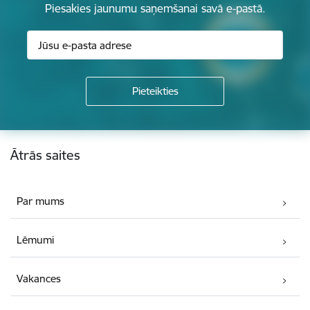
Piesakies jaunumu saņemšanai savā e-pastā.
Kājene
Ātrās saites
Par mums
Lēmumi
Vakances