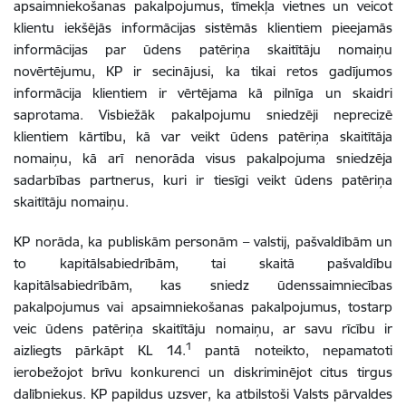
apsaimniekošanas pakalpojumus,
tīmekļa vietnes un veicot
klientu iekšējās informācijas sistēmās klientiem pieejamās
informācijas par ūdens patēriņa skaitītāju nomaiņu
novērtējumu, KP ir secinājusi, ka tikai retos gadījumos
informācija klientiem ir vērtējama kā pilnīga un skaidri
saprotama. Visbiežāk pakalpojumu sniedzēji neprecizē
klientiem kārtību, kā var veikt ūdens patēriņa skaitītāja
nomaiņu, kā arī nenorāda visus pakalpojuma sniedzēja
sadarbības partnerus, kuri ir tiesīgi veikt ūdens patēriņa
skaitītāju nomaiņu.
KP norāda, ka publiskām personām – valstij, pašvaldībām un
to kapitālsabiedrībām, tai skaitā pašvaldību
kapitālsabiedrībām, kas sniedz ūdenssaimniecības
pakalpojumus vai apsaimniekošanas pakalpojumus, tostarp
veic ūdens patēriņa skaitītāju nomaiņu, ar savu rīcību ir
1
aizliegts pārkāpt KL 14.
pantā noteikto, nepamatoti
ierobežojot brīvu konkurenci un diskriminējot citus tirgus
dalībniekus. KP papildus uzsver, ka atbilstoši Valsts pārvaldes