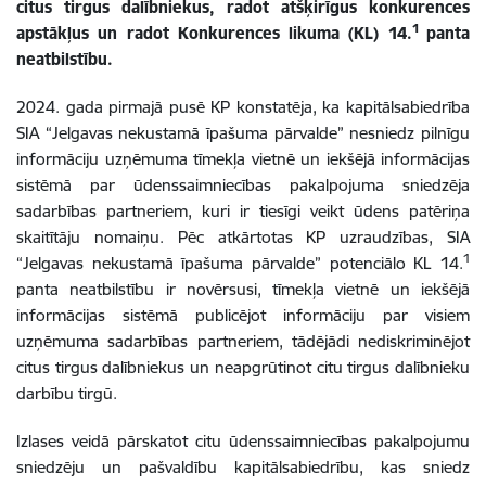
citus tirgus dalībniekus, radot atšķirīgus konkurences
1
apstākļus un radot Konkurences likuma (KL) 14.
panta
neatbilstību.
2024. gada pirmajā pusē KP konstatēja, ka kapitālsabiedrība
SIA “Jelgavas nekustamā īpašuma pārvalde” nesniedz pilnīgu
informāciju uzņēmuma tīmekļa vietnē un iekšējā informācijas
sistēmā par ūdenssaimniecības pakalpojuma sniedzēja
sadarbības partneriem, kuri ir tiesīgi veikt ūdens patēriņa
skaitītāju nomaiņu. Pēc atkārtotas KP uzraudzības, SIA
1
“Jelgavas nekustamā īpašuma pārvalde” potenciālo KL 14.
panta neatbilstību ir novērsusi, tīmekļa vietnē un iekšējā
informācijas sistēmā publicējot informāciju par visiem
uzņēmuma sadarbības partneriem, tādējādi nediskriminējot
citus tirgus dalībniekus un neapgrūtinot citu tirgus dalībnieku
darbību tirgū.
Izlases veidā pārskatot citu ūdenssaimniecības pakalpojumu
sniedzēju un pašvaldību kapitālsabiedrību, kas sniedz