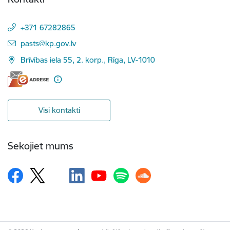
+371 67282865
E-pasts:
pasts@kp.gov.lv
Brīvības iela 55, 2. korp., Rīga, LV-1010
Visi kontakti
Sekojiet mums