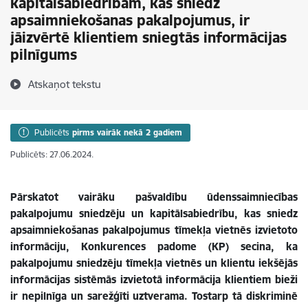
kapitālsabiedrībām, kas sniedz
apsaimniekošanas pakalpojumus, ir
jāizvērtē klientiem sniegtās informācijas
pilnīgums
Atskaņot tekstu
Publicēts
pirms vairāk nekā 2 gadiem
Publicēts: 27.06.2024.
Pārskatot vairāku pašvaldību ūdenssaimniecības
pakalpojumu sniedzēju un kapitālsabiedrību, kas sniedz
apsaimniekošanas pakalpojumus tīmekļa vietnēs izvietoto
informāciju, Konkurences padome (KP) secina, ka
pakalpojumu sniedzēju tīmekļa vietnēs un klientu iekšējās
informācijas sistēmās izvietotā informācija klientiem bieži
ir nepilnīga un sarežģīti uztverama. Tostarp tā diskriminē