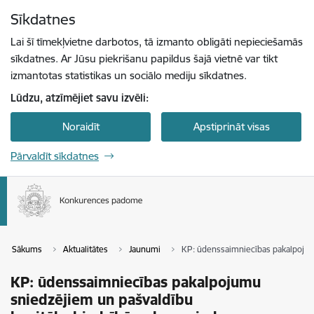
Pāriet uz lapas saturu
Sīkdatnes
Spied
lai meklētu
Enter
Lai šī tīmekļvietne darbotos, tā izmanto obligāti nepieciešamās
sīkdatnes. Ar Jūsu piekrišanu papildus šajā vietnē var tikt
izmantotas statistikas un sociālo mediju sīkdatnes.
Lūdzu, atzīmējiet savu izvēli:
Noraidīt
Apstiprināt visas
Pārvaldīt sīkdatnes
Sākums
Aktualitātes
Jaunumi
KP: ūdenssaimniecības pakalpojumu
KP: ūdenssaimniecības pakalpojumu
sniedzējiem un pašvaldību