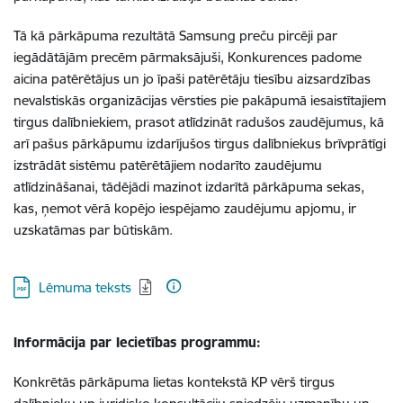
Tā kā pārkāpuma rezultātā Samsung preču pircēji par
iegādātājām precēm pārmaksājuši, Konkurences padome
aicina patērētājus un jo īpaši patērētāju tiesību aizsardzības
nevalstiskās organizācijas vērsties pie pakāpumā iesaistītajiem
tirgus dalībniekiem, prasot atlīdzināt radušos zaudējumus, kā
arī pašus pārkāpumu izdarījušos tirgus dalībniekus brīvprātīgi
izstrādāt sistēmu patērētājiem nodarīto zaudējumu
atlīdzināšanai, tādējādi mazinot izdarītā pārkāpuma sekas,
kas, ņemot vērā kopējo iespējamo zaudējumu apjomu, ir
uzskatāmas par būtiskām.
Lejupielādēt:
Lēmuma teksts
Informācija par Iecietības programmu:
Konkrētās pārkāpuma lietas kontekstā KP vērš tirgus