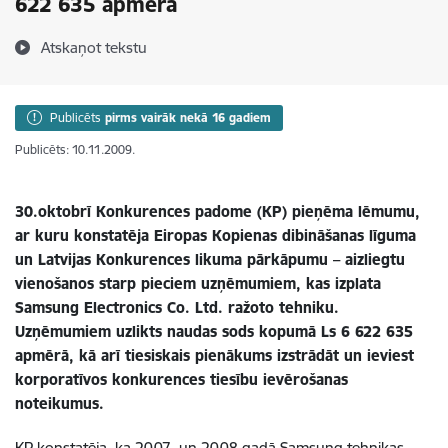
622 635 apmērā
Atskaņot tekstu
Publicēts
pirms vairāk nekā 16 gadiem
Publicēts: 10.11.2009.
30.oktobrī Konkurences padome (KP) pieņēma lēmumu,
ar kuru konstatēja Eiropas Kopienas dibināšanas līguma
un Latvijas Konkurences likuma pārkāpumu – aizliegtu
vienošanos starp pieciem uzņēmumiem, kas izplata
Samsung Electronics Co. Ltd. ražoto tehniku.
Uzņēmumiem uzlikts naudas sods kopumā Ls 6 622 635
apmērā, kā arī tiesiskais pienākums izstrādāt un ieviest
korporatīvos konkurences tiesību ievērošanas
noteikumus.
KP konstatēja, ka 2007. un 2008.gadā Samsung tehnikas