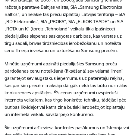
ražotāja pārstāve Baltijas valstīs, SIA „Samsung Electronics
Baltics", un lielākie tās preču izplatītāji Latvijas teritorijā – SIA
„RD Elektroniks", SIA „PROKS", SIA „ELKOR TRADE" un SIA
„ROTA un K" (toreiz „Tehnoland" veikalu tīkla īpašniece)
piedalījušies slepenās saskaņotās darbībās, kas vērstas uz
tirgu sadali, brīvas tirdzniecības ierobežošanu un noteikta
cenu līmeņa ieviešanu un uzturēšanu Samsung precēm.
Minētie uzņēmumi apzināti piedalījušies Samsung preču
pārdošanas cenu noteikšanā (fiksēšanā) sev vēlamā līmenī,
garantējot sev augstākus ieņēmumus uz patērētāju rēķina,
kas par šīm precēm maksāja dārgāk nekā tas būtu normālas
konkurences apstākļos. Šīs cenas uzņēmumi uzspieduši
interneta veikaliem, kas tirgo konkrēto tehniku, tādējādi pēc
būtības likvidējot vai katrā ziņā būtiski ierobežojot izplatītāju
un interneta veikalu savstarpējo konkurenci.
Šie uzņēmumi arī ieviesa kontroles pasākumus un īstenoja vai
draudēja īstenot sankcijas pret interneta veikaliem, kas