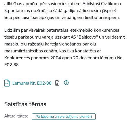
atlīdzības apmēru pēc saviem ieskatiem. Atbilstoši Civillikuma
5.pantam tas nozīmē, ka šādā gadījumā tiesnesim jāspriež
lieta pēc taisnības apziņas un vispārīgiem tiesību principiem.
Līdz šim par visvairāk patērētājus ietekmējošo konkurences
tiesību pārkāpumu varēja uzskatīt AS "Balticovo" un vēl desmit
mazāku olu ražotāju karteļa vienošanos par olu
mazumtirdzniecības cenām, kas tika konstatēta ar
Konkurences padomes 2004.gada 20.decembra lēmumu Nr.
E02-88
Lejupielādēt:
Lēmums Nr. E02-88
Saistītas tēmas
Aktualitātes:
Pārkāpumu un pierādījumu piemēri