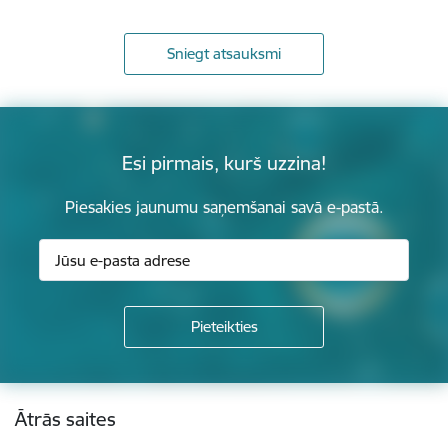
Sniegt atsauksmi
Esi pirmais, kurš uzzina!
Piesakies jaunumu saņemšanai savā e-pastā.
Kājene
Ātrās saites