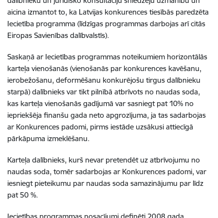
dalībnieku un juridisko konsultāciju sniedzēju uzmanību un
aicina izmantot to, ka Latvijas konkurences tiesībās paredzēta
Iecietība programma (līdzīgas programmas darbojas arī citās
Eiropas Savienības dalībvalstīs).
Saskaņā ar Iecietības programmas noteikumiem horizontālās
karteļa vienošanās (vienošanās par konkurences kavēšanu,
ierobežošanu, deformēšanu konkurējošu tirgus dalībnieku
starpā) dalībnieks var tikt pilnībā atbrīvots no naudas soda,
kas karteļa vienošanās gadījumā var sasniegt pat 10% no
iepriekšēja finanšu gada neto apgrozījuma, ja tas sadarbojas
ar Konkurences padomi, pirms iestāde uzsākusi attiecīgā
pārkāpuma izmeklēšanu.
Karteļa dalībnieks, kurš nevar pretendēt uz atbrīvojumu no
naudas soda, tomēr sadarbojas ar Konkurences padomi, var
iesniegt pieteikumu par naudas soda samazinājumu par līdz
pat 50 %.
Iecietības programmas nosacījumi definēti 2008.gada