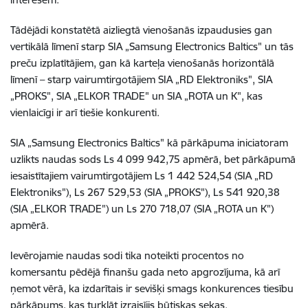
Tādējādi konstatētā aizliegtā vienošanās izpaudusies gan
vertikālā līmenī starp SIA „Samsung Electronics Baltics" un tās
preču izplatītājiem, gan kā karteļa vienošanās horizontālā
līmenī – starp vairumtirgotājiem SIA „RD Elektroniks", SIA
„PROKS", SIA „ELKOR TRADE" un SIA „ROTA un K", kas
vienlaicīgi ir arī tiešie konkurenti.
SIA „Samsung Electronics Baltics" kā pārkāpuma iniciatoram
uzlikts naudas sods Ls 4 099 942,75 apmērā, bet pārkāpumā
iesaistītajiem vairumtirgotājiem Ls 1 442 524,54 (SIA „RD
Elektroniks"), Ls 267 529,53 (SIA „PROKS"), Ls 541 920,38
(SIA „ELKOR TRADE") un Ls 270 718,07 (SIA „ROTA un K")
apmērā.
Ievērojamie naudas sodi tika noteikti procentos no
komersantu pēdējā finanšu gada neto apgrozījuma, kā arī
ņemot vērā, ka izdarītais ir sevišķi smags konkurences tiesību
pārkāpums, kas turklāt izraisījis būtiskas sekas.