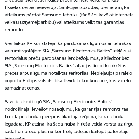
fiksētās cenas neievēroja. Sankcijas izpaudās, piemēram, kā
atteikums pārdot Samsung tehniku (tādējādi kavējot interneta
veikalu uzņēmējdarbību) vai atteikums veikt tās garantijas
remontu.
Vienlaikus KP konstatēja, ka pārdošanas līgumos ar tehnikas
vairumtirgotājiem SIA „Samsung Electronics Baltics" iekļāvusi
teritoriālus preču pārdošanas ierobežojumus, aizliedzot bez
SIA „Samsung Electronics Baltics" atļaujas tirgot konkrētas
preces ārpus līgumā noteiktās teritorijas. Nepieļaujot paralēlo
importu Baltijas valstīts, tika likvidēta konkurence, kas varētu
samazināt cenas.
Savu ietekmi tirgū SIA „Samsung Electronics Baltics"
nodrošināja, ieviešot nosacījumu, ka garantijas remonts tās
tirgotajai tehnikai pieejams tikai tajā reģionā, kurā tehnika
iegādāta. KP atzina, ka šāda rīcība ir tiešā veidā vērsta uz tirgu
sadali un preču plūsmu kontroli, tādējādi kaitējot patērētāju
interesēm.