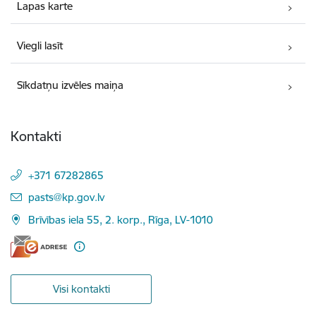
Lapas karte
Viegli lasīt
Sīkdatņu izvēles maiņa
Kontakti
+371 67282865
E-pasts:
pasts@kp.gov.lv
Brīvības iela 55, 2. korp., Rīga, LV-1010
Visi kontakti