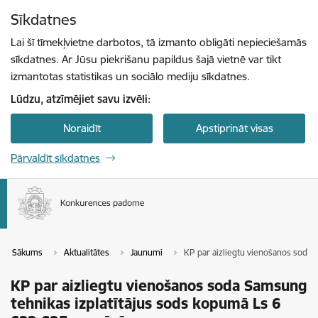
Pāriet uz lapas saturu
Sīkdatnes
Spied
lai meklētu
Enter
Lai šī tīmekļvietne darbotos, tā izmanto obligāti nepieciešamās
sīkdatnes. Ar Jūsu piekrišanu papildus šajā vietnē var tikt
izmantotas statistikas un sociālo mediju sīkdatnes.
Lūdzu, atzīmējiet savu izvēli:
Noraidīt
Apstiprināt visas
Pārvaldīt sīkdatnes
Sākums
Aktualitātes
Jaunumi
KP par aizliegtu vienošanos soda 
KP par aizliegtu vienošanos soda Samsung
tehnikas izplatītājus sods kopumā Ls 6