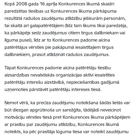
Kopš 2008.gada 16.aprīļa Konkurences likumā skaidri
paredzētas tiesības uz Konkurences likuma pārkāpuma
rezultātā radušos zaudējumu atlīdzību jebkurām personām,
tai skaitā arī galapatērētājiem (līdz tam likums tikai paredzēja,
ka pārkāpējs sedz zaudējumus citiem tirgus dalībniekam vai
līguma pusei), līdz ar to Konkurences padome aicina
patērētājus vērsties pie pakāpumā iesaistītajiem tirgus
dalībniekiem, prasot atlīdzināt radušos zaudējumus.
Tāpat Konkurences padome aicina patērētāju tiesību
aizsardzības nevalstiskās organizācijas aktīvi iesaistīties
patērētāju interešu aizstāvībā, nepieciešamības gadījumā
uzņemoties pārstāvēt patērētāju intereses tiesā.
Ņemot vērā, ka precīza zaudējumu noteikšana šādās lietās var
būt diezgan apgrūtinoša un sarežģīta, tādējādi neveicinot
motivāciju vērsties tiesā pret Konkurences likuma pārkāpējiem
ar prasību par zaudējumu atlīdzību, Konkurences likumā
noteikts, ka pēc prasītāja lūguma tiesa var noteikt zaudējumu