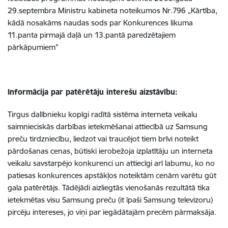
29.septembra Ministru kabineta noteikumos Nr.796 „Kārtība,
kādā nosakāms naudas sods par Konkurences likuma
11.panta pirmajā daļā un 13.pantā paredzētajiem
pārkāpumiem"
Informācija par patērētāju interešu aizstāvību:
Tirgus dalībnieku kopīgi radītā sistēma interneta veikalu
saimnieciskās darbības ietekmēšanai attiecībā uz Samsung
preču tirdzniecību, liedzot vai traucējot tiem brīvi noteikt
pārdošanas cenas, būtiski ierobežoja izplatītāju un interneta
veikalu savstarpējo konkurenci un attiecīgi arī labumu, ko no
patiesas konkurences apstākļos noteiktām cenām varētu gūt
gala patērētājs. Tādējādi aizliegtās vienošanās rezultātā tika
ietekmētas visu Samsung preču (it īpaši Samsung televizoru)
pircēju intereses, jo viņi par iegādātajām precēm pārmaksāja.