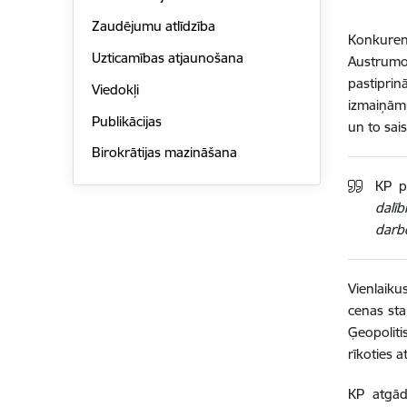
Zaudējumu atlīdzība
Konkuren
Uzticamības atjaunošana
Austrumo
pastiprin
Viedokļi
izmaiņām
Publikācijas
un to sai
Birokrātijas mazināšana
KP p
dalīb
darbo
Vienlaiku
cenas sta
Ģeopoliti
rīkoties 
KP atgād