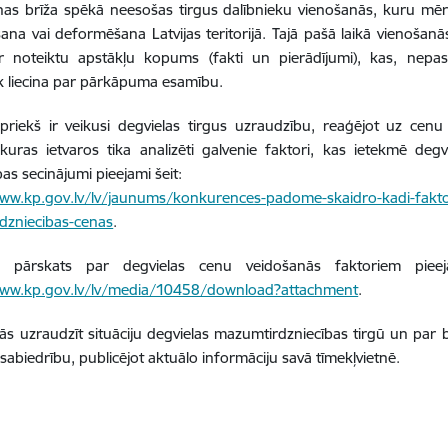
as brīža spēkā neesošas tirgus dalībnieku vienošanās, kuru mēr
ana vai deformēšana Latvijas teritorijā. Tajā pašā laikā vienoš
r noteiktu apstākļu kopums (fakti un pierādījumi), kas, nepas
k liecina par pārkāpuma esamību.
priekš ir veikusi degvielas tirgus uzraudzību, reaģējot uz cenu
kuras ietvaros tika analizēti galvenie faktori, kas ietekmē deg
as secinājumi pieejami šeit:
www.kp.gov.lv/lv/jaunums/konkurences-padome-skaidro-kadi-faktor
dzniecibas-cenas
.
ts pārskats par degvielas cenu veidošanās faktoriem pieej
www.kp.gov.lv/lv/media/10458/download?attachment
.
ās uzraudzīt situāciju degvielas mazumtirdzniecības tirgū un par
sabiedrību, publicējot aktuālo informāciju savā tīmekļvietnē.