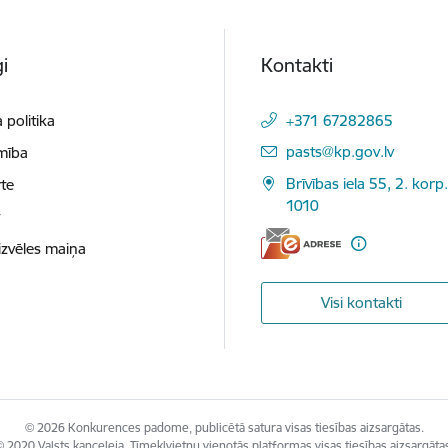
i
Kontakti
 politika
+371 67282865
E-pasts:
pasts@kp.gov.lv
mība
Brīvības iela 55, 2. korp.
te
1010
t
izvēles maiņa
Visi kontakti
© 2026 Konkurences padome, publicētā satura visas tiesības aizsargātas.
 2020 Valsts kanceleja, Tīmekļvietņu vienotās platformas visas tiesības aizsargāta