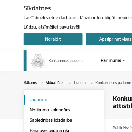
Pāriet uz lapas saturu
Sīkdatnes
Lai šī tīmekļvietne darbotos, tā izmanto obligāti nepiec
Lūdzu, atzīmējiet savu izvēli:
Noraidīt
Apstiprināt visas
Par mums
Sākums
Aktualitātes
Jaunumi
Konkurences padome sek
Konkur
Jaunumi
attīstī
Notikumu kalendārs
Sabiedrības līdzdalība
Publicēts: 
Pašnovērtējuma rīki