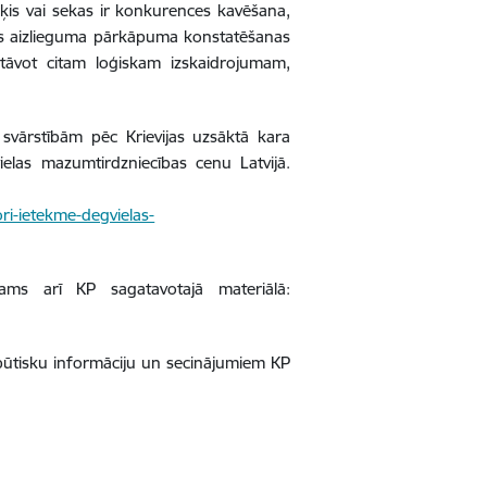
ķis vai sekas ir konkurences kavēšana,
anās aizlieguma pārkāpuma konstatēšanas
tāvot citam loģiskam izskaidrojumam,
 svārstībām pēc Krievijas uzsāktā kara
vielas mazumtirdzniecības cenu Latvijā.
i-ietekme-degvielas-
ams arī KP sagatavotajā materiālā:
 būtisku informāciju un secinājumiem KP