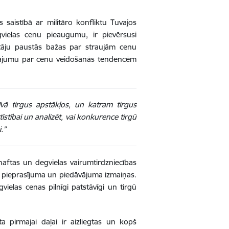
saistībā ar militāro konfliktu Tuvajos
vielas cenu pieaugumu, ir pievērsusi
votāju paustās bažas par straujām cenu
utājumu par cenu veidošanās tendencēm
rīvā tirgus apstākļos, un katram tirgus
īstībai un analizēt, vai konkurence tirgū
.”
 naftas un degvielas vairumtirdzniecības
un pieprasījuma un piedāvājuma izmaiņas.
ielas cenas pilnīgi patstāvīgi un tirgū
 pirmajai daļai ir aizliegtas un kopš