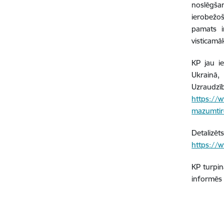
noslēgšan
ierobežoš
pamats i
visticamā
KP jau ie
Ukrainā, 
Uzraudzīb
https://
mazumtir
Detalizē
https://
KP turpin
informēs 