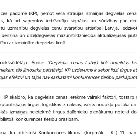
ces padome (KP), ņemot vērā straujās izmaiņas degvielas cenās 
s, kā arī saņemtos iedzīvotāju signālus un sūdzības par deg
ātu uzmanību degvielas cenu svārstību attīstībai Latvijā. Iedzī
 benzīna un dīzeļdegvielas mazumtirdzniecībā aktualizējušas ja
stību ar izmaiņām degvielas tirgū.
riekšsēdētāja I.Šmite:
“Degvielas cenas Latvijā tiek noteiktas b
niekam tās jānosaka patstāvīgi. KP uzdevums ir sekot līdzi tirgus att
jas efektīvi un tajos nav saskatāmi konkurences tiesību pārkāpumi
s KP skaidro, ka degvielas cenas ietekmē vairāki faktori, tostarp
rptautiskajos tirgos, loģistikas izmaksas, valsts nodokļu politika 
skās izmaiņas neietekmē tirgus dalībnieku pienākumu noteikt degv
atbilstoši konkurences tiesību prasībām.
ina, ka atbilstoši Konkurences likuma (turpmāk – KL) 11. panta