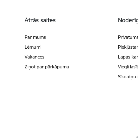
Kājene
Ātrās saites
Noderīg
Par mums
Privātuma
Lēmumi
Piekļūsta
Vakances
Lapas kar
Ziņot par pārkāpumu
Viegli lasī
Sīkdatņu 
©