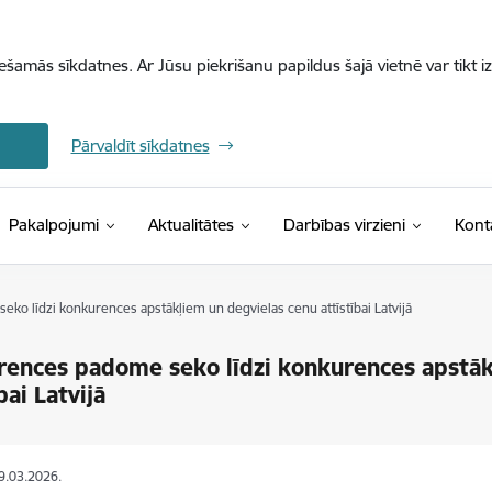
iešamās sīkdatnes. Ar Jūsu piekrišanu papildus šajā vietnē var tikt i
Pārvaldīt sīkdatnes
Pakalpojumi
Aktualitātes
Darbības virzieni
Kont
o līdzi konkurences apstākļiem un degvielas cenu attīstībai Latvijā
ences padome seko līdzi konkurences apstāk
bai Latvijā
19.03.2026.