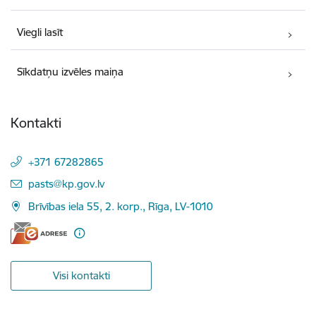
Viegli lasīt
Sīkdatņu izvēles maiņa
Kontakti
+371 67282865
E-pasts:
pasts@kp.gov.lv
Brīvības iela 55, 2. korp., Rīga, LV-1010
Visi kontakti