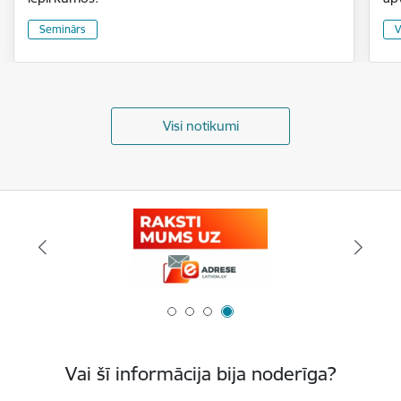
Seminārs
V
Visi notikumi
Vai šī informācija bija noderīga?