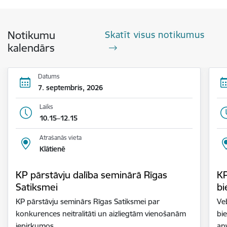
Notikumu
Skatīt visus notikumus
kalendārs
Datums
7. septembris, 2026
Laiks
10.15–12.15
Atrašanās vieta
Klātienē
KP pārstāvju dalība seminārā Rīgas
KP
Satiksmei
bi
KP pārstāvju seminārs Rīgas Satiksmei par
Ve
konkurences neitralitāti un aizliegtām vienošanām
bi
iepirkumos.
ap