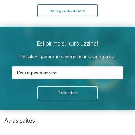
Sniegt atsauksmi
Esi pirmais, kurš uzzina!
Piesakies jaunumu saņemšanai savā e-pastā.
Kājene
Ātrās saites