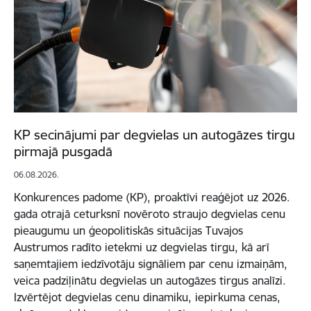
KP secinājumi par degvielas un autogāzes tirgu
pirmajā pusgadā
06.08.2026.
Konkurences padome (KP), proaktīvi reaģējot uz 2026.
gada otrajā ceturksnī novēroto straujo degvielas cenu
pieaugumu un ģeopolitiskās situācijas Tuvajos
Austrumos radīto ietekmi uz degvielas tirgu, kā arī
saņemtajiem iedzīvotāju signāliem par cenu izmaiņām,
veica padziļinātu degvielas un autogāzes tirgus analīzi.
Izvērtējot degvielas cenu dinamiku, iepirkuma cenas,