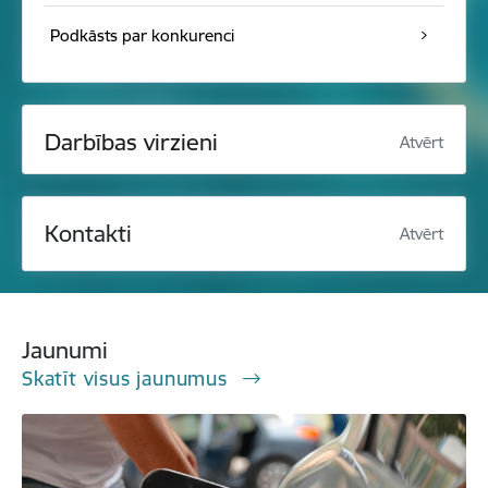
Podkāsts par konkurenci
Darbības virzieni
Atvērt
Kontakti
Atvērt
Jaunumi
Skatīt visus jaunumus