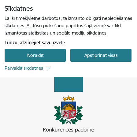
Pāriet uz lapas saturu
Sīkdatnes
Spied
lai meklētu
Enter
Lai šī tīmekļvietne darbotos, tā izmanto obligāti nepieciešamās
sīkdatnes. Ar Jūsu piekrišanu papildus šajā vietnē var tikt
izmantotas statistikas un sociālo mediju sīkdatnes.
Lūdzu, atzīmējiet savu izvēli:
Noraidīt
Apstiprināt visas
Pārvaldīt sīkdatnes
Konkurences padome