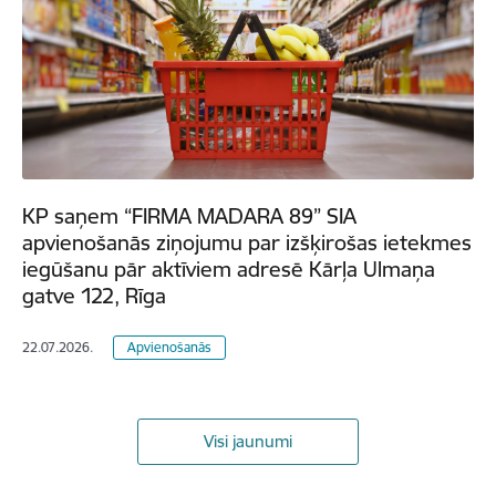
KP saņem “FIRMA MADARA 89” SIA
apvienošanās ziņojumu par izšķirošas ietekmes
iegūšanu pār aktīviem adresē Kārļa Ulmaņa
gatve 122, Rīga
22.07.2026.
Apvienošanās
Visi jaunumi