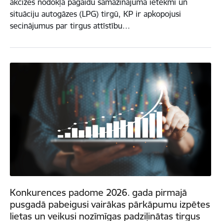
akcīzes nodokļa pagaidu samazinājuma ietekmi un
situāciju autogāzes (LPG) tirgū, KP ir apkopojusi
secinājumus par tirgus attīstību…
Konkurences padome 2026. gada pirmajā
pusgadā pabeigusi vairākas pārkāpumu izpētes
lietas un veikusi nozīmīgas padziļinātas tirgus