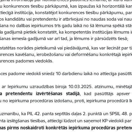
gu konkurences tiesību pārkāpumā, kas izpaužas kā horizontālā kar
ttiecīgā institūcija, konstatējot konkurences tiesību pārkāpumu, p
ros kandidātu vai pretendentu ir atbrīvojusi no naudas soda vai na
gšana no dalības iepirkumos trīs gadu laikā no šā lēmuma spēkā st
la gadījumā pietiek konstatēt, ka kompetentās institūcijas lēmums ir
šanas iemesla gadījumā var arī tad, ja lēmums ir pārsūdzēts tiesā;
nstatētas norādes pieteikumā vai piedāvājumā, kas var liecināt par 
rences kavēšanu, ierobežošanu vai deformēšanu konkrētajā iepir
rences padomes viedoklis.
es padome viedokli sniedz 10 darbdienu laikā no attiecīga pasūtī
 ar Iepirkumu uzraudzības biroja 10.03.2025. atzinumu, minētaj
a pretendentu izvērtēšanas stadijā
, kad pasūtītājs apsver
u no iepirkuma procedūras izdošanu, proti, iepirkuma procedūrā lī
 uzmanību, ka PIL 42. panta septītās daļas 2. punktā un SPSIL 48. p
ta izslēgšanas tiesības, attiecīgi lūdzot un saņemot KP viedokli pa
mas pirms noskaidroti konkrētās iepirkuma procedūras pretend