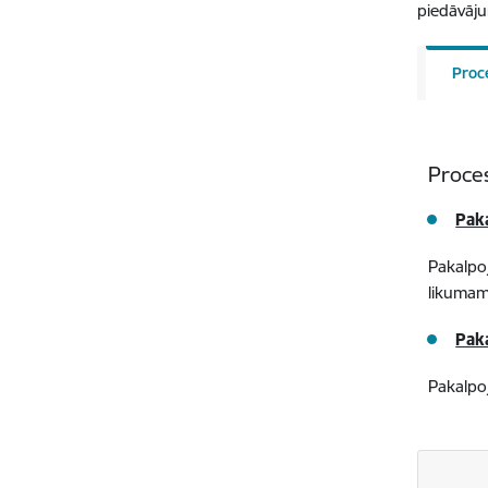
piedāvāju
Proc
Proce
Pak
Pakalpoj
likuma
Pak
Pakalpoj