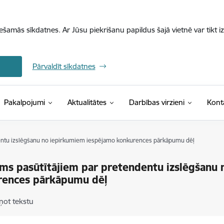
iešamās sīkdatnes. Ar Jūsu piekrišanu papildus šajā vietnē var tikt i
Pārvaldīt sīkdatnes
Pakalpojumi
Aktualitātes
Darbības virzieni
Kont
entu izslēgšanu no iepirkumiem iespējamo konkurences pārkāpumu dēļ
ms pasūtītājiem par pretendentu izslēgšanu
rences pārkāpumu dēļ
ņot tekstu