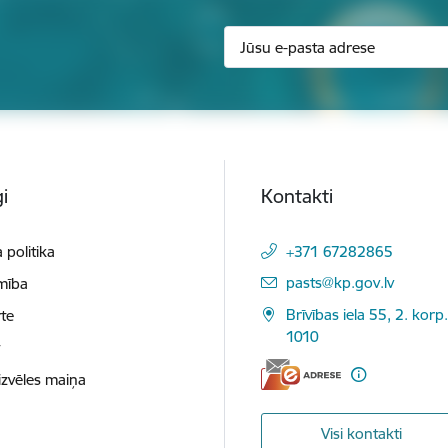
i
Kontakti
 politika
+371 67282865
E-pasts:
pasts@kp.gov.lv
mība
Brīvības iela 55, 2. korp.
te
1010
t
izvēles maiņa
Visi kontakti