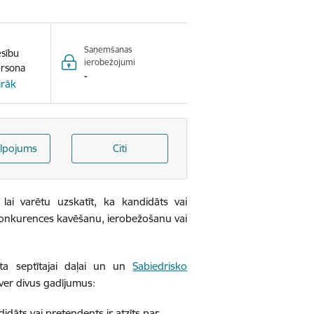
Saņemšanas
esību
ierobežojumi
ersona
-
irāk
lpojums
Citi
 lai varētu uzskatīt, ka kandidāts vai
 konkurences kavēšanu, ierobežošanu vai
a septītajai daļai un
un
Sabiedrisko
ver divus gadījumus:
āts vai pretendents ir atzīts par