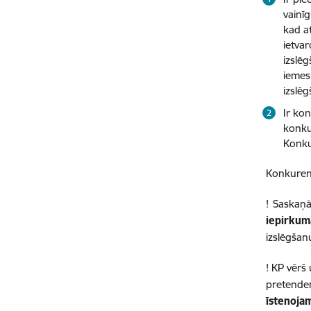
vainī
kad a
ietva
izslē
iemes
izslēg
Ir ko
konku
Konku
Konkurenc
!
Saskaņā
iepirkum
izslēgšan
! KP vērš
pretenden
īstenoja