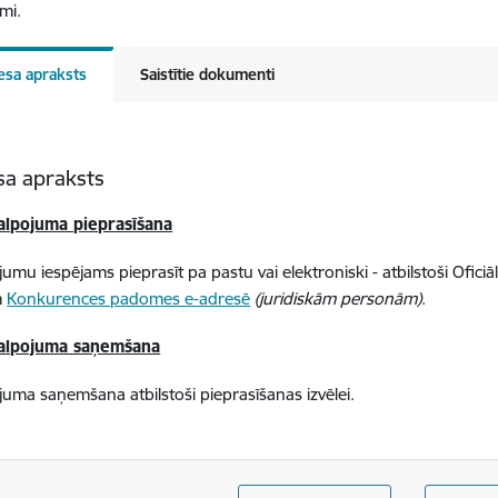
mi.
esa apraksts
Saistītie dokumenti
sa apraksts
alpojuma pieprasīšana
umu iespējams pieprasīt pa pastu vai elektroniski - atbilstoši Ofici
m
Konkurences padomes e-adresē
(juridiskām personām)
.
alpojuma saņemšana
uma saņemšana atbilstoši pieprasīšanas izvēlei.