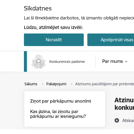
Pāriet uz lapas saturu
Sīkdatnes
Lai šī tīmekļvietne darbotos, tā izmanto obligāti nepiec
Lūdzu, atzīmējiet savu izvēli:
Noraidīt
Apstiprināt visas
Par mums
Sākums
Pakalpojumi
Atzinums pasūtītājiem par pretend
Atzinu
Ziņot par pārkāpumu anonīmi
konku
Kas jāzina, lai ziņotu par
pārkāpumu ar iesniegumu?
Atska