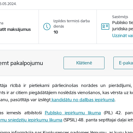
16.05.2024.
Saņēmējs
Izpildes termiņš darba
Publisko ti
na
dienās
juridiska p
atīt maksājumus
10
Uzzināt va
emt pakalpojumu
Klātienē
E-paka
tāja rīcībā ir pietiekami pārliecinošas norādes un pierādījumi,
ts ir ar citiem piegādātājiem noslēdzis vienošanos, kas vērsta uz
nu, pasūtītājs var izslēgt
kandidātu no dalības iepirkumā
.
as iemesls atbilstoši
Publisko iepirkumu likuma
(PIL) 42. pant
umu sniedzēju iepirkumu likuma
(SPSIL) 48. panta septītajai daļai
iet
eejama informācija par Konkurences padomes lēmumu, ar kuru kandid