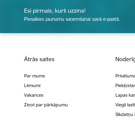
Esi pirmais, kurš uzzina!
Piesakies jaunumu saņemšanai savā e-pastā.
Kājene
Ātrās saites
Noderīg
Par mums
Privātuma
Lēmumi
Piekļūsta
Vakances
Lapas kar
Ziņot par pārkāpumu
Viegli lasī
Sīkdatņu 