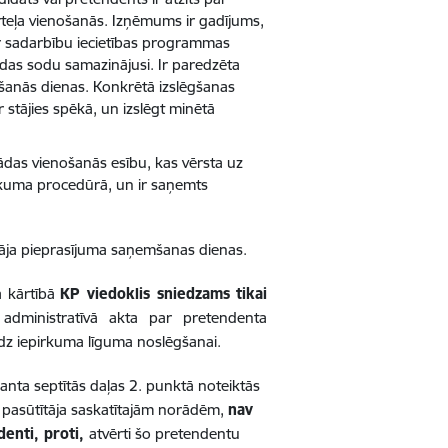
teļa vienošanās. Izņēmums ir gadījums,
ar sadarbību iecietības programmas
udas sodu samazinājusi. Ir paredzēta
āšanās dienas. Konkrētā izslēgšanas
 stājies spēkā, un izslēgt minētā
tādas vienošanās esību, kas vērsta uz
kuma procedūrā, un ir saņemts
tāja pieprasījuma saņemšanas dienas.
ā kārtībā
KP viedoklis sniedzams tikai
 administratīvā akta par pretendenta
dz iepirkuma līguma noslēgšanai.
anta septītās daļas 2. punktā noteiktās
r pasūtītāja saskatītajām norādēm,
nav
enti, proti,
atvērti šo pretendentu