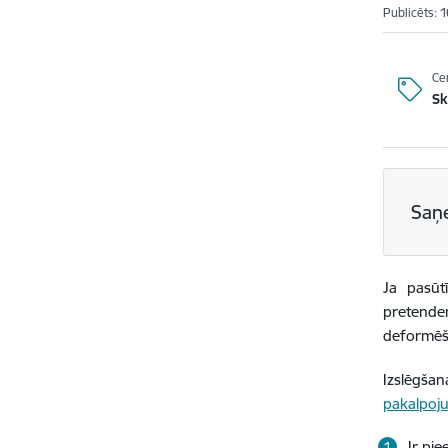
Publicēts: 
Ce
Sk
Saņ
Ja pasūtī
pretenden
deformēša
Izslēgšan
pakalpoj
Ir pi