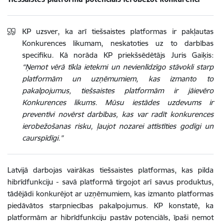
KP uzsver, ka arī tiešsaistes platformas ir pakļautas
Konkurences likumam, neskatoties uz to darbības
specifiku. Kā norāda KP priekšsēdētājs Juris Gaiķis:
“Ņemot vērā tīkla ietekmi un nevienlīdzīgo stāvokli starp
platformām un uzņēmumiem, kas izmanto to
pakalpojumus, tiešsaistes platformām ir jāievēro
Konkurences likums. Mūsu iestādes uzdevums ir
preventīvi novērst darbības, kas var radīt konkurences
ierobežošanas risku, ļaujot nozarei attīstīties godīgi un
caurspīdīgi.”
Latvijā darbojas vairākas tiešsaistes platformas, kas pilda
hibrīdfunkciju - savā platformā tirgojot arī savus produktus,
tādējādi konkurējot ar uzņēmumiem, kas izmanto platformas
piedāvātos starpniecības pakalpojumus. KP konstatē, ka
platformām ar hibrīdfunkciju pastāv potenciāls, īpaši ņemot