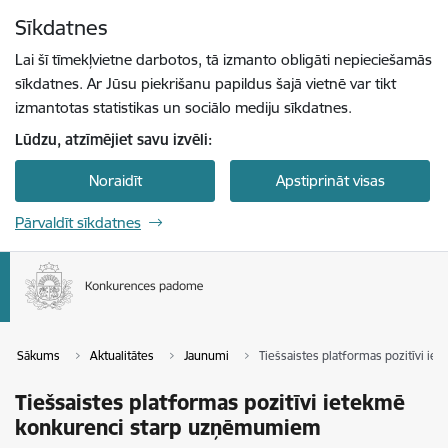
Pāriet uz lapas saturu
Sīkdatnes
Spied
lai meklētu
Enter
Lai šī tīmekļvietne darbotos, tā izmanto obligāti nepieciešamās
sīkdatnes. Ar Jūsu piekrišanu papildus šajā vietnē var tikt
izmantotas statistikas un sociālo mediju sīkdatnes.
Lūdzu, atzīmējiet savu izvēli:
Noraidīt
Apstiprināt visas
Pārvaldīt sīkdatnes
Sākums
Aktualitātes
Jaunumi
Tiešsaistes platformas pozitīvi 
Tiešsaistes platformas pozitīvi ietekmē
konkurenci starp uzņēmumiem