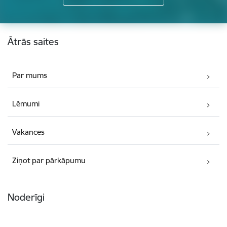
Kājene
Ātrās saites
Par mums
Lēmumi
Vakances
Ziņot par pārkāpumu
Noderīgi