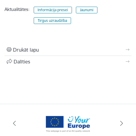
Aktualitātes:
Informācija presei
Jaunumi
Tirgus uzraudzība
Drukāt lapu
Dalīties