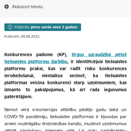
Atskaņot tekstu
Publicēts
pirms vairāk nekā 3 gadiem
Publicēts: 09.08.2023.
Konkurences padome (KP),
tirgus uzraudzībā pētot
tiešsaistes platformu darbību
, ir identificējusi tiešsaistes
platformu praksi, kas var radīt risku konkurences
ierobežošanai, vienlaikus secinot, ka tiešsaistes
platformas veicina konkurenci starp uzņēmumiem, kas
izmanto to pakalpojumus, kā arī rada ieguvumus
patērētājiem.
Ņemot vērā e-komercijas attīstību pēdējo gadu laikā un
COVID-19 pandēmiju, tiešsaistes platformas ir kļuvušas par
arvien nozīmīgāku tirdzniecības kanālu, mudinot uzņēmumus
attīstīt pārdošanu interneta vidē. Lai gūtu padziļinātāku