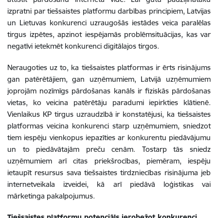
izpratni par tiešsaistes platformu darbības principiem, Latvijas
un Lietuvas konkurenci uzraugošās iestādes veica paralēlas
tirgus izpētes, apzinot iespējamās problēmsituācijas, kas var
negatīvi ietekmēt konkurenci digitālajos tirgos.
Neraugoties uz to, ka tiešsaistes platformas ir ērts risinājums
gan patērētājiem, gan uzņēmumiem, Latvijā uzņēmumiem
joprojām nozīmīgs pārdošanas kanāls ir fiziskās pārdošanas
vietas, ko veicina patērētāju paradumi iepirkties klātienē.
Vienlaikus KP tirgus uzraudzībā ir konstatējusi, ka tiešsaistes
platformas veicina konkurenci starp uzņēmumiem, sniedzot
tiem iespēju vienkopus iepazīties ar konkurentu piedāvājumu
un to piedāvātajām preču cenām. Tostarp tās sniedz
uzņēmumiem arī citas priekšrocības, piemēram, iespēju
ietaupīt resursus sava tiešsaistes tirdzniecības risinājuma jeb
internetveikala izveidei, kā arī piedāvā loģistikas vai
mārketinga pakalpojumus.
Tiešsaistes platformu potenciāls ierobežot konkurenci