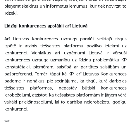
pieņemt skaidrus un informētus lēmumus, kur tiek novirzīti to
līdzekļi.
Līdzīgi konkurences apstākļi arī Lietuvā
Arī Lietuvas konkurences uzraugs paralēli veiktajā tirgus
izpētē ir atzinis tiešsaistes platformu pozitīvo ietekmi uz
konkurenci. Vienlaikus arī uzņēmumi Lietuvā ir vērsuši
konkurences uzrauga uzmanību uz līdzīgu problemātiku KP
konstatētajai, piemēram, saistībā ar paritātes saistībām un
pašpreferenci. Tomēr, tāpat kā KP, arī Lietuvas Konkurences
padome ir nonākusi pie secinājuma, ka tirgū, kurā darbojas
tiešsaistes platformas, nepastāv būtiski konkurences
ierobežojumi, atzīstot, ka tiešsaistes platformām ir jāņem vērā
vairāki priekšnosacījumi, lai to darbība neierobežotu godīgu
konkurenci.
***