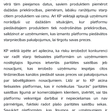
vērā tām pieejamos datus, saviem produktiem piemērot
dažādas priekšrocības, piemēram, labāku ranžējumu starp
citiem produktiem vai cenu. Arī KP veiktajā aptaujā uzņēmumi
norādījuši uz dažādām situācijām, kur platformu
piedāvātajiem produktiem tiek nodrošinātas priekšrocības,
salīdzinot ar uzņēmumiem, kas izmanto platformu piedāvātos
starpniecības pakalpojumus, lai tirgotu savas preces.
KP veiktā izpēte arī apliecina, ka risku ierobežot konkurenci
var radīt starp tiešsaistes platformām un uzņēmumiem
noslēgtajos līgumos ietvertās paritātes saistības jeb
nosacījumi, kas ierobežo uzņēmumu iespējas citos
tirdzniecības kanālos piedāvāt savas preces vai pakalpojumus
par labvēlīgākiem nosacījumiem. Līdz ar to KP aicina
tiešsaistes platformas, kas ir noteikušas “šaurās” paritātes
saistības līgumā ar komerciālajiem klientiem, izvērtēt, vai tās
platformu veiksmīgai darbībai ir nepieciešamas un nav
pārmērīgas, faktiski radot plašo paritātes saistību sekas.
Savukārt platformām, kas līgumos ar uzņēmumiem ir