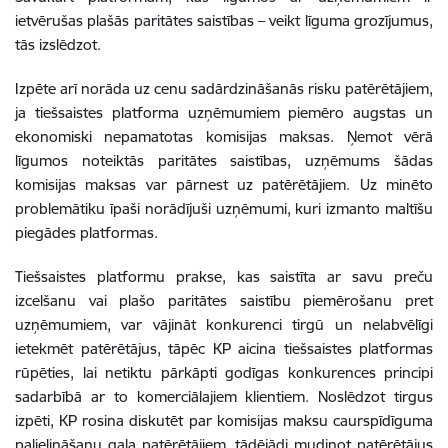
ietvērušas plašās paritātes saistības – veikt līguma grozījumus,
tās izslēdzot.
Izpēte arī norāda uz cenu sadārdzināšanās risku patērētājiem,
ja tiešsaistes platforma uzņēmumiem piemēro augstas un
ekonomiski nepamatotas komisijas maksas. Ņemot vērā
līgumos noteiktās paritātes saistības, uzņēmums šādas
komisijas maksas var pārnest uz patērētājiem. Uz minēto
problemātiku īpaši norādījuši uzņēmumi, kuri izmanto maltīšu
piegādes platformas.
Tiešsaistes platformu prakse, kas saistīta ar savu preču
izcelšanu vai plašo paritātes saistību piemērošanu pret
uzņēmumiem, var vājināt konkurenci tirgū un nelabvēlīgi
ietekmēt patērētājus, tāpēc KP aicina tiešsaistes platformas
rūpēties, lai netiktu pārkāpti godīgas konkurences principi
sadarbībā ar to komerciālajiem klientiem. Noslēdzot tirgus
izpēti, KP rosina diskutēt par komisijas maksu caurspīdīguma
palielināšanu gala patērētājiem, tādējādi mudinot patērētājus