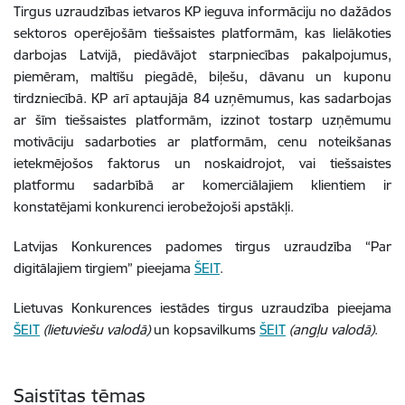
Tirgus uzraudzības ietvaros KP ieguva informāciju no dažādos
sektoros operējošām tiešsaistes platformām, kas lielākoties
darbojas Latvijā, piedāvājot starpniecības pakalpojumus,
piemēram, maltīšu piegādē, biļešu, dāvanu un kuponu
tirdzniecībā. KP arī aptaujāja 84 uzņēmumus, kas sadarbojas
ar šīm tiešsaistes platformām, izzinot tostarp uzņēmumu
motivāciju sadarboties ar platformām, cenu noteikšanas
ietekmējošos faktorus un noskaidrojot, vai tiešsaistes
platformu sadarbībā ar komerciālajiem klientiem ir
konstatējami konkurenci ierobežojoši apstākļi.
Latvijas Konkurences padomes tirgus uzraudzība “Par
digitālajiem tirgiem” pieejama
ŠEIT
.
Lietuvas Konkurences iestādes tirgus uzraudzība pieejama
ŠEIT
(lietuviešu valodā)
un kopsavilkums
ŠEIT
(angļu valodā)
.
Saistītas tēmas