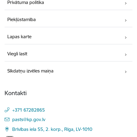
Privātuma politika
Piekļūstamība
Lapas karte
Viegli lasīt
Sīkdatņu izvēles maiņa
Kontakti
+371 67282865
E-pasts:
pasts@kp.gov.lv
Brīvības iela 55, 2. korp., Rīga, LV-1010