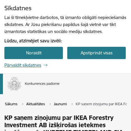
Pāriet uz lapas saturu
Sīkdatnes
Spied
lai meklētu
Enter
Lai šī tīmekļvietne darbotos, tā izmanto obligāti nepieciešamās
sīkdatnes. Ar Jūsu piekrišanu papildus šajā vietnē var tikt
izmantotas statistikas un sociālo mediju sīkdatnes.
Lūdzu, atzīmējiet savu izvēli:
Noraidīt
Apstiprināt visas
Pārvaldīt sīkdatnes
Sākums
Aktualitātes
Jaunumi
KP saņem ziņojumu par IKEA Fore
KP saņem ziņojumu par IKEA Forestry
Investment AB izšķirošas ietekmes