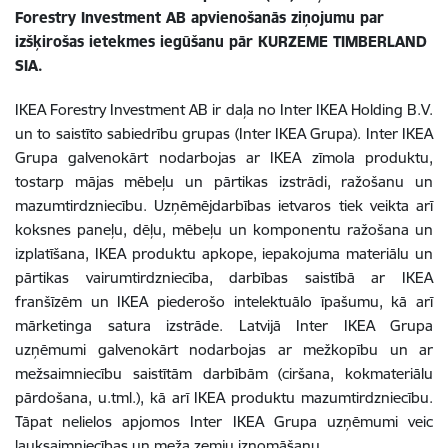
Forestry Investment AB apvienošanās ziņojumu par
izšķirošas ietekmes iegūšanu pār KURZEME TIMBERLAND
SIA.
IKEA Forestry Investment AB ir daļa no Inter IKEA Holding B.V.
un to saistīto sabiedrību grupas (Inter IKEA Grupa). Inter IKEA
Grupa galvenokārt nodarbojas ar IKEA zīmola produktu,
tostarp mājas mēbeļu un pārtikas izstrādi, ražošanu un
mazumtirdzniecību. Uzņēmējdarbības ietvaros tiek veikta arī
koksnes paneļu, dēļu, mēbeļu un komponentu ražošana un
izplatīšana, IKEA produktu apkope, iepakojuma materiālu un
pārtikas vairumtirdzniecība, darbības saistībā ar IKEA
franšīzēm un IKEA piederošo intelektuālo īpašumu, kā arī
mārketinga satura izstrāde. Latvijā Inter IKEA Grupa
uzņēmumi galvenokārt nodarbojas ar mežkopību un ar
mežsaimniecību saistītām darbībām (ciršana, kokmateriālu
pārdošana, u.tml.), kā arī IKEA produktu mazumtirdzniecību.
Tāpat nelielos apjomos Inter IKEA Grupa uzņēmumi veic
lauksaimniecības un meža zemju iznomāšanu.