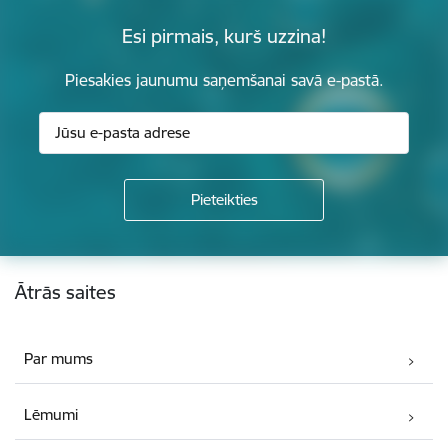
Esi pirmais, kurš uzzina!
Piesakies jaunumu saņemšanai savā e-pastā.
Kājene
Ātrās saites
Par mums
Lēmumi