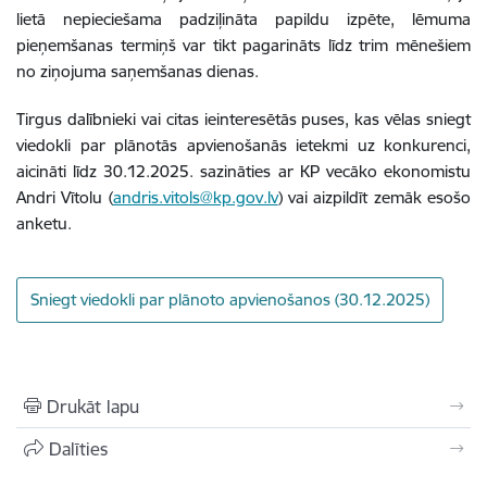
lietā nepieciešama padziļināta papildu izpēte, lēmuma
pieņemšanas termiņš var tikt pagarināts līdz trim mēnešiem
no ziņojuma saņemšanas dienas.
Tirgus dalībnieki vai citas ieinteresētās puses, kas vēlas sniegt
viedokli par plānotās apvienošanās ietekmi uz konkurenci,
aicināti līdz 30.12.2025. sazināties ar KP vecāko ekonomistu
Andri Vītolu (
andris.vitols@kp.gov.lv
) vai aizpildīt zemāk esošo
anketu.
Sniegt viedokli par plānoto apvienošanos (30.12.2025)
Drukāt lapu
Dalīties