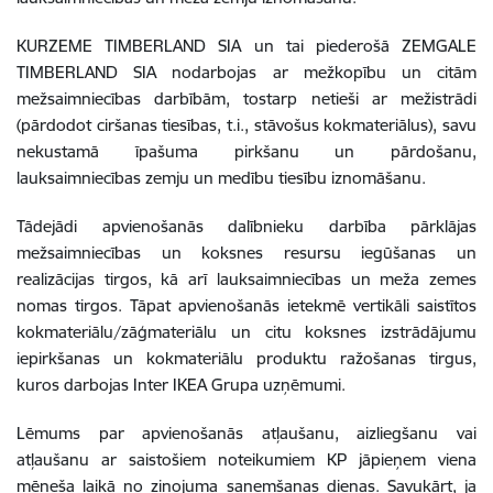
KURZEME TIMBERLAND SIA un tai piederošā ZEMGALE
TIMBERLAND SIA
nodarbojas ar mežkopību un citām
mežsaimniecības darbībām, tostarp netieši ar mežistrādi
(pārdodot ciršanas tiesības, t.i., stāvošus kokmateriālus), savu
nekustamā īpašuma pirkšanu un pārdošanu,
lauksaimniecības zemju un medību tiesību iznomāšanu.
Tādejādi apvienošanās dalībnieku darbība pārklājas
mežsaimniecības un koksnes resursu iegūšanas un
realizācijas tirgos, kā arī lauksaimniecības un meža zemes
nomas tirgos. Tāpat apvienošanās ietekmē vertikāli saistītos
kokmateriālu/zāģmateriālu un citu koksnes izstrādājumu
iepirkšanas un kokmateriālu produktu ražošanas tirgus,
kuros darbojas Inter IKEA Grupa uzņēmumi.
Lēmums par apvienošanās atļaušanu, aizliegšanu vai
atļaušanu ar saistošiem noteikumiem KP jāpieņem viena
mēneša laikā no ziņojuma saņemšanas dienas. Savukārt, ja