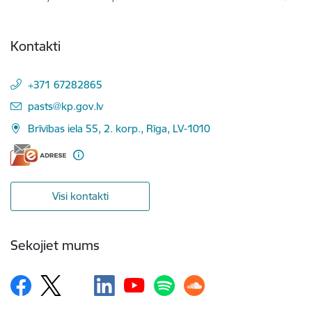
Kontakti
+371 67282865
E-pasts:
pasts@kp.gov.lv
Brīvības iela 55, 2. korp., Rīga, LV-1010
Visi kontakti
Sekojiet mums