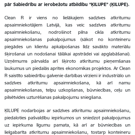
pār Sabiedrību ar ierobežotu atbildību “ĶILUPE” (ĶILUPE).
Clean R ir viens no lielākajiem sadzīves atkritumu
apsaimniekotājiem Latvijā, kas veic sadzīves atkritumu
apsaimniekošanu, nodrošinot pilna cikla atkritumu
apsaimniekošanas pakalpojumus (sākot no konteineru
piegādes un klientu apkalpošanas līdz savākto materiālu
šķirošanai un nodošanai tālākai apstrādei vai apglabāšanai).
Uzņēmums pārvalda arī šķiroto atkritumu pieņemšanas
laukumus un piedalās aprites ekonomikas projektos. Ar Clean
R saistīto sabiedrību galvenie darbības virzieni ir industriālo un
sadzīves atkritumu apsaimniekošana, kā arī namu
apsaimniekošanas, telpu uzkopšanas, būvniecības, ceļu un
pilsētvides uzturēšanas pakalpojumu sniegšana.
ĶILUPE nodarbojas ar sadzīves atkritumu apsaimniekošanu,
piedaloties pašvaldību iepirkumos un sniedzot pakalpojumus
uz iepirkuma līgumu pamata, kā arī ar būvniecības un
lielgabarīta atkritumu apsaimniekošanu, tostarp konteineru