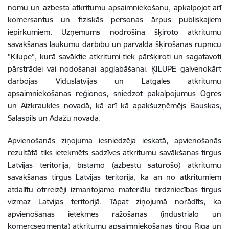
nomu un azbesta atkritumu apsaimniekošanu, apkalpojot arī
komersantus un fiziskās personas ārpus publiskajiem
iepirkumiem. Uzņēmums nodrošina šķiroto atkritumu
savākšanas laukumu darbību un pārvalda šķirošanas rūpnīcu
“Ķilupe”, kurā savāktie atkritumi tiek pāršķiroti un sagatavoti
pārstrādei vai nodošanai apglabāšanai. ĶILUPE galvenokārt
darbojas Viduslatvijas un Latgales atkritumu
apsaimniekošanas reģionos, sniedzot pakalpojumus Ogres
un Aizkraukles novadā, kā arī kā apakšuzņēmējs Bauskas,
Salaspils un Ādažu novadā.
Apvienošanās ziņojuma iesniedzēja ieskatā, apvienošanās
rezultātā tiks ietekmēts sadzīves atkritumu savākšanas tirgus
Latvijas teritorijā, bīstamo (azbestu saturošo) atkritumu
savākšanas tirgus Latvijas teritorijā, kā arī no atkritumiem
atdalītu otrreizēji izmantojamo materiālu tirdzniecības tirgus
vizmaz Latvijas teritorijā. Tāpat ziņojumā norādīts, ka
apvienošanās ietekmēs ražošanas (industriālo un
komercsegmenta) atkritumu apsaimniekošanas tirgu Rīgā un