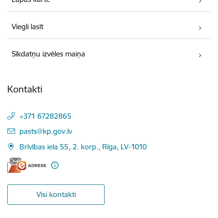
Viegli lasīt
Sīkdatņu izvēles maiņa
Kontakti
+371 67282865
E-pasts:
pasts@kp.gov.lv
Brīvības iela 55, 2. korp., Rīga, LV-1010
Visi kontakti