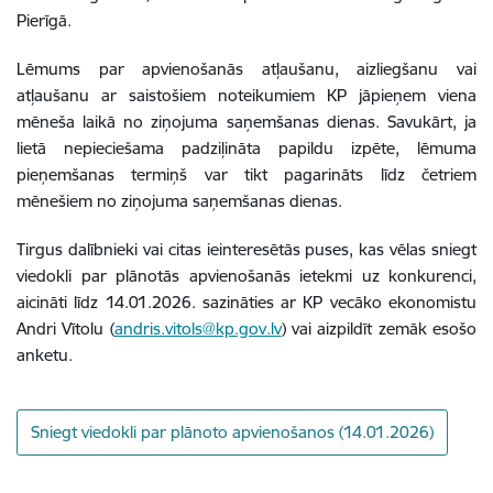
Pierīgā.
Lēmums par apvienošanās atļaušanu, aizliegšanu vai
atļaušanu ar saistošiem noteikumiem KP jāpieņem viena
mēneša laikā no ziņojuma saņemšanas dienas. Savukārt, ja
lietā nepieciešama padziļināta papildu izpēte, lēmuma
pieņemšanas termiņš var tikt pagarināts līdz četriem
mēnešiem no ziņojuma saņemšanas dienas.
Tirgus dalībnieki vai citas ieinteresētās puses, kas vēlas sniegt
viedokli par plānotās apvienošanās ietekmi uz konkurenci,
aicināti līdz 14.01.2026. sazināties ar KP vecāko ekonomistu
Andri Vītolu (
andris.vitols@kp.gov.lv
) vai aizpildīt zemāk esošo
anketu.
Sniegt viedokli par plānoto apvienošanos (14.01.2026)