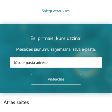
Sniegt atsauksmi
Esi pirmais, kurš uzzina!
Piesakies jaunumu saņemšanai savā e-pastā.
Kājene
Ātrās saites