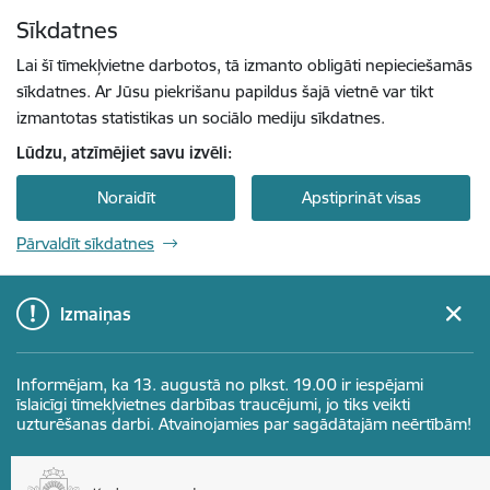
Pāriet uz lapas saturu
Sīkdatnes
Spied
lai meklētu
Enter
Lai šī tīmekļvietne darbotos, tā izmanto obligāti nepieciešamās
sīkdatnes. Ar Jūsu piekrišanu papildus šajā vietnē var tikt
izmantotas statistikas un sociālo mediju sīkdatnes.
Lūdzu, atzīmējiet savu izvēli:
Noraidīt
Apstiprināt visas
Pārvaldīt sīkdatnes
Izmaiņas
Informējam, ka 13. augustā no plkst. 19.00 ir iespējami
īslaicīgi tīmekļvietnes darbības traucējumi, jo tiks veikti
uzturēšanas darbi. Atvainojamies par sagādātajām neērtībām!