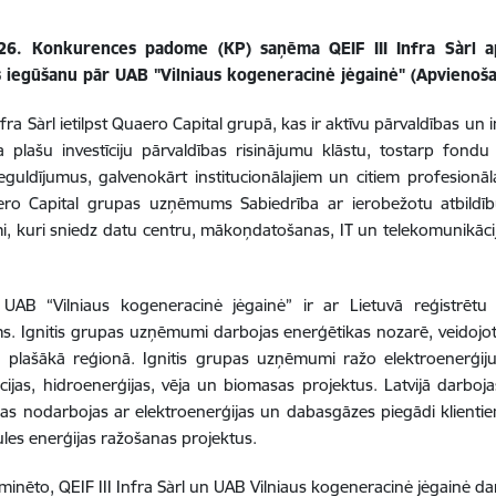
026. Konkurences padome (KP) saņēma
QEIF III Infra Sàrl 
 iegūšanu pār UAB "Vilniaus kogeneracinė jėgainė" (Apvienoša
nfra Sàrl ietilpst Quaero Capital grupā, kas
ir aktīvu pārvaldības un 
 plašu investīciju pārvaldības risinājumu klāstu, tostarp fondu
ieguldījumus, galvenokārt institucionālajiem un citiem profesionā
ro Capital grupas uzņēmums Sabiedrība ar ierobežotu atbildīb
 kuri sniedz datu centru, mākoņdatošanas, IT un telekomunikācij
 UAB “Vilniaus kogeneracinė jėgainė” ir ar Lietuvā reģistrētu 
 Ignitis grupas uzņēmumi darbojas enerģētikas nozarē, veidojot 
n plašākā reģionā. Ignitis grupas uzņēmumi ražo elektroenerģiju
ijas, hidroenerģijas, vēja un biomasas projektus. Latvijā darboj
 kas nodarbojas ar elektroenerģijas un dabasgāzes piegādi klientie
aules enerģijas ražošanas projektus.
 minēto,
QEIF III
Infra Sàrl un UAB Vilniaus kogeneracinė jėgainė darb