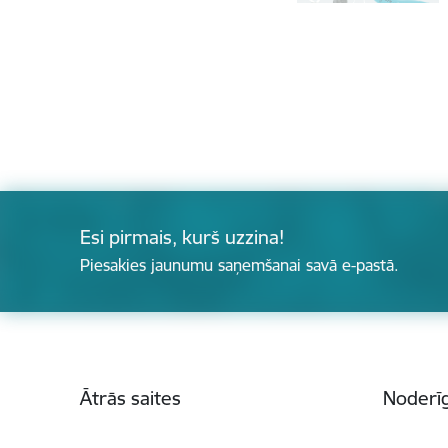
Esi pirmais, kurš uzzina!
Piesakies jaunumu saņemšanai savā e-pastā.
Kājene
Ātrās saites
Noderīg