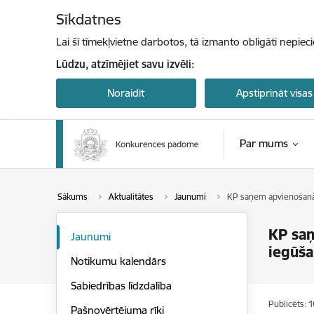
Pāriet uz lapas saturu
Sīkdatnes
Lai šī tīmekļvietne darbotos, tā izmanto obligāti nepiec
Lūdzu, atzīmējiet savu izvēli:
Noraidīt
Apstiprināt visas
Par mums
Sākums
Aktualitātes
Jaunumi
KP saņem apvienošanās 
KP saņ
Jaunumi
iegūša
Notikumu kalendārs
Sabiedrības līdzdalība
Publicēts: 
Pašnovērtējuma rīki