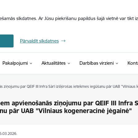
iešamās sīkdatnes. Ar Jūsu piekrišanu papildus šajā vietnē var tikt i
Pārvaldīt sīkdatnes
Pakalpojumi
Aktualitātes
Darbības virzieni
Kont
ziņojumu par QEIF III Infra Sàrl izšķirošas ietekmes iegūšanu pār UAB "Vilniaus 
em apvienošanās ziņojumu par QEIF III Infra S
nu pār UAB "Vilniaus kogeneracinė jėgainė"
16.03.2026.