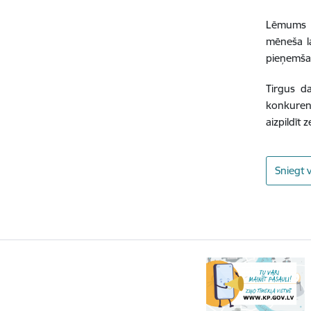
Lēmums p
mēneša la
pieņemšan
Tirgus da
konkurenc
aizpildīt
Sniegt 