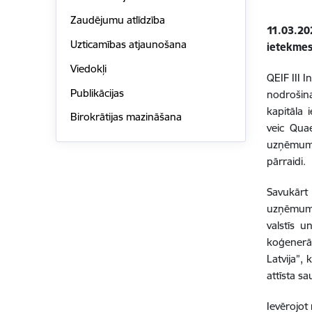
Zaudējumu atlīdzība
11.03.2
Uzticamības atjaunošana
ietekmes
Viedokļi
QEIF III
I
Publikācijas
nodrošina
kapitāla 
Birokrātijas mazināšana
veic
Quae
uzņēmumi,
pārraidi.
Savukārt
uzņēmums.
valstīs u
koģenerāc
Latvija”,
attīsta s
Ievērojot