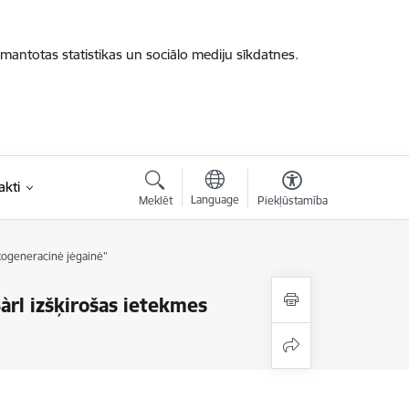
zmantotas statistikas un sociālo mediju sīkdatnes.
akti
Language
Meklēt
Piekļūstamība
kogeneracinė jėgainė"
àrl izšķirošas ietekmes