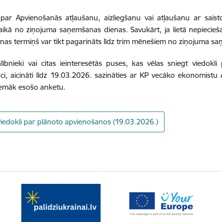
ar Apvienošanās atļaušanu, aizliegšanu vai atļaušanu ar sais
ikā no ziņojuma saņemšanas dienas. Savukārt, ja lietā nepiecieš
as termiņš var tikt pagarināts līdz trim mēnešiem no ziņojuma s
lībnieki vai citas ieinteresētās puses, kas vēlas sniegt viedok
i, aicināti līdz 19.03.2026. sazināties ar KP vecāko ekonomistu A
 zemāk esošo anketu.
viedokli par plānoto apvienošanos (19.03.2026.)