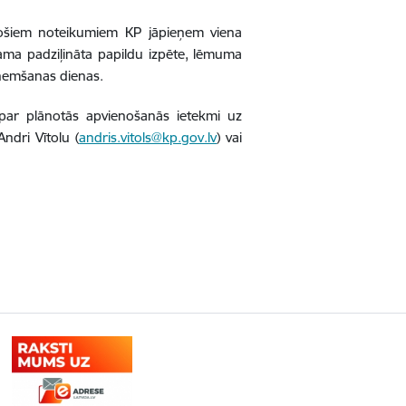
tošiem noteikumiem KP jāpieņem viena
ama padziļināta papildu izpēte, lēmuma
aņemšanas dienas.
li par plānotās apvienošanās ietekmi uz
ndri Vītolu (
andris.vitols@kp.gov.lv
) vai