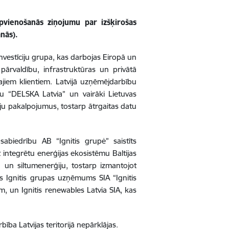
apvienošanās ziņojumu par izšķirošas
nās).
investīciju grupa, kas darbojas Eiropā un
 pārvaldību, infrastruktūras un privātā
lajiem klientiem. Latvijā uzņēmējdarbību
u “DELSKA Latvia” un vairāki Lietuvas
u pakalpojumus, tostarp ātrgaitas datu
sabiedrību AB “Ignitis grupė” saistīts
integrētu enerģijas ekosistēmu Baltijas
 un siltumenerģiju, tostarp izmantojot
as Ignitis grupas uzņēmums SIA “Ignitis
m, un Ignitis renewables Latvia SIA, kas
ība Latvijas teritorijā nepārklājas.