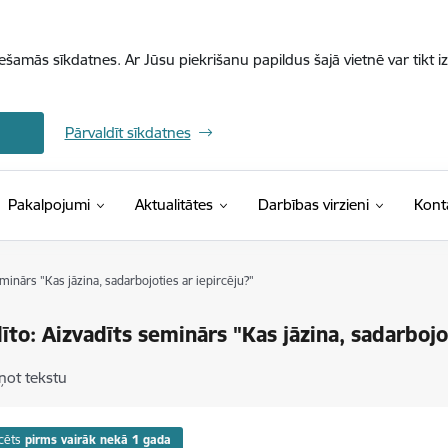
iešamās sīkdatnes. Ar Jūsu piekrišanu papildus šajā vietnē var tikt i
Pārvaldīt sīkdatnes
Pakalpojumi
Aktualitātes
Darbības virzieni
Kont
eminārs "Kas jāzina, sadarbojoties ar iepircēju?"
līto: Aizvadīts seminārs "Kas jāzina, sadarbojo
ņot tekstu
cēts
pirms vairāk nekā 1 gada