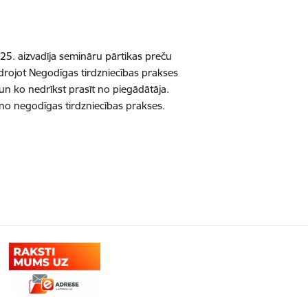
5. aizvadīja semināru pārtikas preču
idrojot Negodīgas tirdzniecības prakses
un ko nedrīkst prasīt no piegādātāja.
t no negodīgas tirdzniecības prakses.