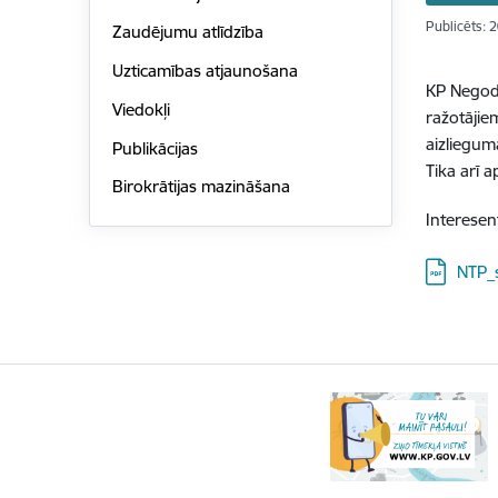
Publicēts: 
Zaudējumu atlīdzība
Uzticamības atjaunošana
KP Negodī
Viedokļi
ražotājie
aizliegum
Publikācijas
Tika arī 
Birokrātijas mazināšana
Interesen
Lejupielā
NTP_s