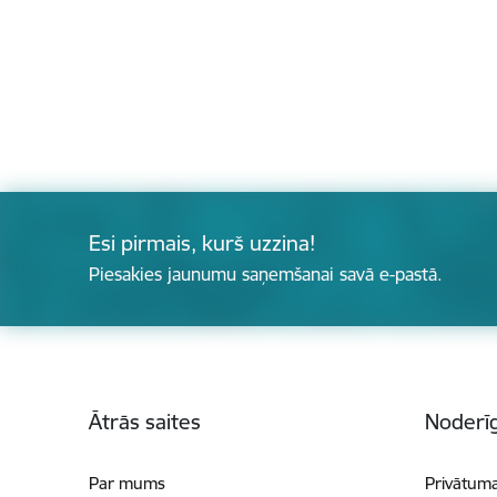
Esi pirmais, kurš uzzina!
Piesakies jaunumu saņemšanai savā e-pastā.
Kājene
Ātrās saites
Noderīg
Par mums
Privātuma