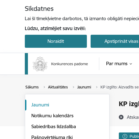
Pāriet uz lapas saturu
Sīkdatnes
Lai šī tīmekļvietne darbotos, tā izmanto obligāti nepiec
Lūdzu, atzīmējiet savu izvēli:
Noraidīt
Apstiprināt visas
Par mums
Sākums
Aktualitātes
Jaunumi
KP izglīto: Aizvadīts s
KP izg
Jaunumi
Notikumu kalendārs
Atska
Sabiedrības līdzdalība
Publi
Pašnovērtējuma rīki