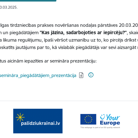
20.03.2025.
gas tirdzniecības prakses novēršanas nodaļas pārstāves 20.03.202
m un piegādātājiem
"Kas jāzina, sadarbojoties ar iepircēju?"
, ska
a likuma regulējumu, īpaši vēršot uzmanību uz to, ko pircējs drīkst 
apskatīts jautājums par to, kā vislabāk piegādātājs var sevi aizsargā
tus aicinām iepazīties ar semināra prezentāciju:
dēt:
emināra_piegādātājiem_prezentācija