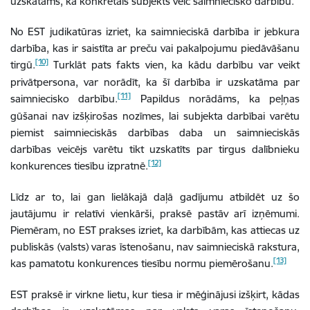
uzskatāms, ka konkrētais subjekts veic saimniecisko darbību.
No EST judikatūras izriet, ka saimnieciskā darbība ir jebkura
darbība, kas ir saistīta ar preču vai pakalpojumu piedāvāšanu
[10]
tirgū.
Turklāt pats fakts vien, ka kādu darbību var veikt
privātpersona, var norādīt, ka šī darbība ir uzskatāma par
[11]
saimniecisko darbību.
Papildus norādāms, ka peļņas
gūšanai nav izšķirošas nozīmes, lai subjekta darbībai varētu
piemist saimnieciskās darbības daba un saimnieciskās
darbības veicējs varētu tikt uzskatīts par tirgus dalībnieku
[12]
konkurences tiesību izpratnē.
Līdz ar to, lai gan lielākajā daļā gadījumu atbildēt uz šo
jautājumu ir relatīvi vienkārši, praksē pastāv arī izņēmumi.
Piemēram, no EST prakses izriet, ka darbībām, kas attiecas uz
publiskās (valsts) varas īstenošanu, nav saimnieciskā rakstura,
[13]
kas pamatotu konkurences tiesību normu piemērošanu.
EST praksē ir virkne lietu, kur tiesa ir mēģinājusi izšķirt, kādas