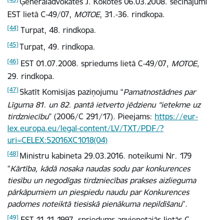
Ģenerāladvokātes J. Kokotes
06.03.2008. secinājumi
EST lietā C-49/07,
MOTOE
, 31.-36. rindkopa.
[44]
Turpat, 48. rindkopa.
[45]
Turpat, 49. rindkopa.
[46]
EST 01.07.2008. spriedums lietā C-49/07,
MOTOE
,
29. rindkopa.
[47]
Skatīt Komisijas paziņojumu “
Pamatnostādnes par
Līguma 81. un 82. pantā ietverto jēdzienu “ietekme uz
tirdzniecību
”
(2006/C 291/17). Pieejams:
https://eur-
lex.europa.eu/legal-content/LV/TXT/PDF/?
uri=CELEX:52016XC1018(04)
[48]
Ministru kabineta 29.03.2016. noteikumi Nr. 179
“
Kārtība, kādā nosaka naudas sodu par konkurences
tiesību un negodīgas tirdzniecības prakses aizlieguma
pārkāpumiem un piespiedu naudu par Konkurences
padomes noteiktā tiesiskā pienākuma nepildīšanu
”.
[49]
EST 11.11.1997. spriedums apvienotajās lietās C-