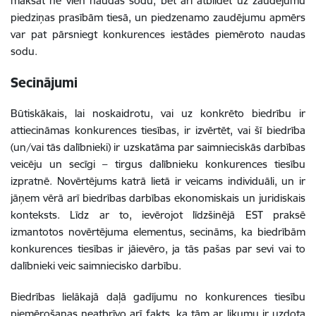
maksāt ne vien naudas sodu, bet arī atbildēt uz zaudējumu
piedziņas prasībām tiesā, un piedzenamo zaudējumu apmērs
var pat pārsniegt konkurences iestādes piemēroto naudas
sodu.
Secinājumi
Būtiskākais, lai noskaidrotu, vai uz konkrēto biedrību ir
attiecināmas konkurences tiesības, ir izvērtēt, vai šī biedrība
(un/vai tās dalībnieki) ir uzskatāma par saimnieciskās darbības
veicēju un secīgi – tirgus dalībnieku konkurences tiesību
izpratnē. Novērtējums katrā lietā ir veicams individuāli, un ir
jāņem vērā arī biedrības darbības ekonomiskais un juridiskais
konteksts. Līdz ar to, ievērojot līdzšinējā EST praksē
izmantotos novērtējuma elementus, secināms, ka biedrībām
konkurences tiesības ir jāievēro, ja tās pašas par sevi vai to
dalībnieki veic saimniecisko darbību.
Biedrības lielākajā daļā gadījumu no konkurences tiesību
piemērošanas neatbrīvo arī fakts, ka tām ar likumu ir uzdota