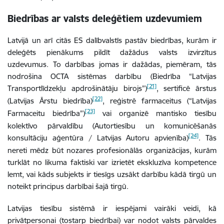
Biedrības ar valsts deleģētiem uzdevumiem
Latvijā un arī citās ES dalībvalstīs pastāv biedrības, kurām ir
deleģēts pienākums pildīt dažādus valsts izvirzītus
uzdevumus. To darbības jomas ir dažādas, piemēram, tās
nodrošina OCTA sistēmas darbību (Biedrība “Latvijas
[21]
Transportlīdzekļu apdrošinātāju birojs”)
, sertificē ārstus
[22]
(Latvijas Ārstu biedrība)
, reģistrē farmaceitus (“Latvijas
[23]
Farmaceitu biedrība”)
vai organizē mantisko tiesību
kolektīvo pārvaldību (Autortiesību un komunicēšanās
[24]
konsultāciju aģentūra / Latvijas Autoru apvienība)
. Tās
nereti mēdz būt nozares profesionālās organizācijas, kurām
turklāt no likuma faktiski var izrietēt ekskluzīva kompetence
lemt, vai kāds subjekts ir tiesīgs uzsākt darbību kādā tirgū un
noteikt principus darbībai šajā tirgū.
Latvijas tiesību sistēmā ir iespējami vairāki veidi, kā
privātpersonai (tostarp biedrībai) var nodot valsts pārvaldes