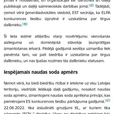
jomas ir nodalāmas, un organizācijas var darboties arī daļēji
[45]
publiskajā un daļēji saimnieciskās darbības jomā.
Tādējādi,
ņemot vērā ģenerāladvokātes viedokli, EST secināja, ka ELPA
konkurences tiesību izpratnē ir uzskatāma par tirgus
[46]
dalībnieku.
Šī lieta iezīmē atšķirību starp novērtējumu vienošanās
aizlieguma un dominējošā stāvokļa ļaunprātīgas
izmantošanas ietvarā. Pēdējā gadījumā sevišķa uzmanība tiek
pievērsta tam, vai pati biedrība ir uzskatāma par tirgus
dalībnieku, un nav īpašas nozīmes tās dalībnieku statusam.
Iespējamais naudas soda apmērs
Ņemot vērā, ka bieži biedrību rīcībai ir ietekme uz visu Latvijas
teritoriju, visdrīzāk lielākajā daļā gadījumu, nosakot naudas
soda apmēru, izmantojami naudas soda aprēķina principi, kas
[47]
piemērojami ES konkurences tiesību pārkāpuma gadījumā.
22.06.2022. tika izsludināti grozījumi KL, ar kuriem tika
pārņemta “ECN+” direktīva. Viens no direktīvas mērķiem bija