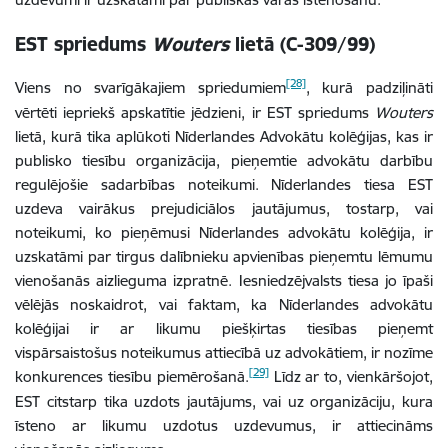
EST spriedums
Wouters
lietā (C-309/99)
[28]
Viens no svarīgākajiem spriedumiem
, kurā padziļināti
vērtēti iepriekš apskatītie jēdzieni, ir EST spriedums
Wouters
lietā, kurā tika aplūkoti Nīderlandes Advokātu kolēģijas, kas ir
publisko tiesību organizācija, pieņemtie advokātu darbību
regulējošie sadarbības noteikumi. Nīderlandes tiesa EST
uzdeva vairākus prejudiciālos jautājumus, tostarp, vai
noteikumi, ko pieņēmusi Nīderlandes advokātu kolēģija, ir
uzskatāmi par tirgus dalībnieku apvienības pieņemtu lēmumu
vienošanās aizlieguma izpratnē. Iesniedzējvalsts tiesa jo īpaši
vēlējās noskaidrot, vai faktam, ka Nīderlandes advokātu
kolēģijai ir ar likumu piešķirtas tiesības pieņemt
vispārsaistošus noteikumus attiecībā uz advokātiem, ir nozīme
[29]
konkurences tiesību piemērošanā.
Līdz ar to, vienkāršojot,
EST citstarp tika uzdots jautājums, vai uz organizāciju, kura
īsteno ar likumu uzdotus uzdevumus, ir attiecināms