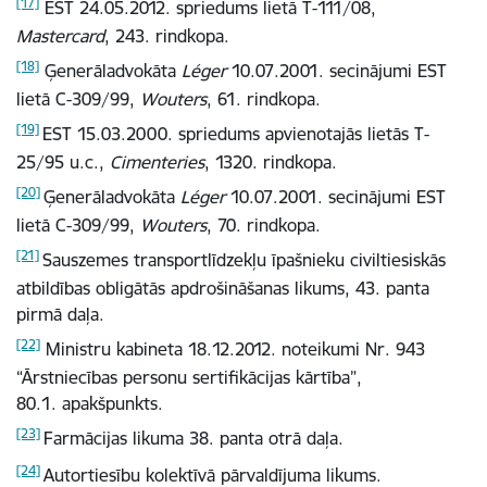
[17]
EST 24.05.2012. spriedums lietā T-111/08,
Mastercard
, 243. rindkopa.
[18]
Ģenerāladvokāta
Léger
10.07.2001. secinājumi EST
lietā C-309/99,
Wouters
, 61. rindkopa.
[19]
EST 15.03.2000. spriedums apvienotajās lietās
T-
25/95 u.c.,
Cimenteries
, 1320. rindkopa.
[20]
Ģenerāladvokāta
Léger
10.07.2001. secinājumi EST
lietā C-309/99,
Wouters
, 70. rindkopa.
[21]
Sauszemes transportlīdzekļu īpašnieku civiltiesiskās
atbildības obligātās apdrošināšanas likums, 43. panta
pirmā daļa.
[22]
Ministru kabineta 18.12.2012. noteikumi Nr. 943
“Ārstniecības personu sertifikācijas kārtība”,
80.1. apakšpunkts.
[23]
Farmācijas likuma 38. panta otrā daļa.
[24]
Autortiesību kolektīvā pārvaldījuma likums.