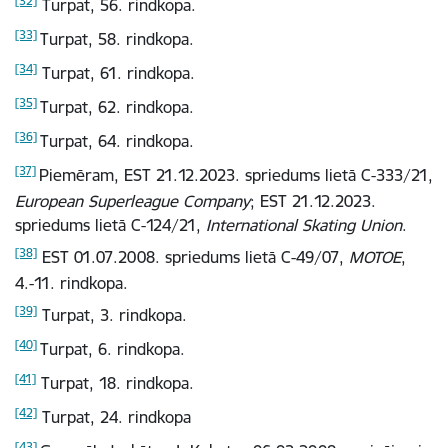
[32]
Turpat, 56. rindkopa.
[33]
Turpat,
58. rindkopa.
[34]
Turpat, 61. rindkopa.
[35]
Turpat, 62. rindkopa.
[36]
Turpat, 64. rindkopa.
[37]
Piemēram, EST 21.12.2023. spriedums lietā C-333/21,
European Superleague Company
;
EST 21.12.2023.
spriedums lietā C-124/21,
International Skating Union
.
[38]
EST 01.07.2008. spriedums lietā C-49/07,
MOTOE
,
4.-11. rindkopa.
[39]
Turpat, 3. rindkopa.
[40]
Turpat, 6. rindkopa.
[41]
Turpat, 18. rindkopa.
[42]
Turpat, 24. rindkopa
[43]