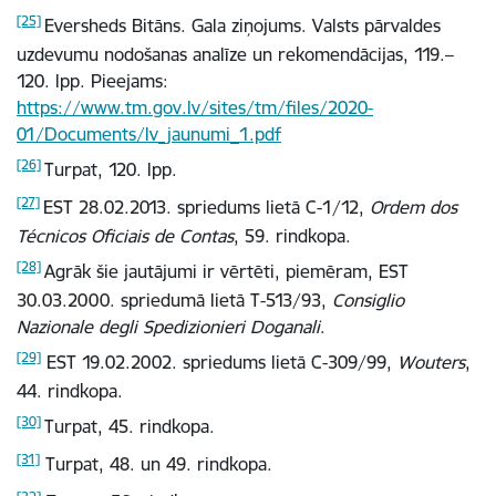
[25]
Eversheds Bitāns. Gala ziņojums. Valsts pārvaldes
uzdevumu nodošanas analīze un rekomendācijas, 119.–
120. lpp. Pieejams:
https://www.tm.gov.lv/sites/tm/files/2020-
01/Documents/lv_jaunumi_1.pdf
[26]
Turpat, 120. lpp.
[27]
EST 28.02.2013. spriedums lietā C-1/12,
Ordem dos
Técnicos Oficiais de Contas
, 59. rindkopa.
[28]
Agrāk šie jautājumi ir vērtēti, piemēram, EST
30.03.2000. spriedumā lietā T-513/93,
Consiglio
Nazionale degli Spedizionieri Doganali
.
[29]
EST 19.02.2002. spriedums lietā C-309/99,
Wouters
,
44. rindkopa.
[30]
Turpat, 45. rindkopa.
[31]
Turpat,
48. un 49. rindkopa.