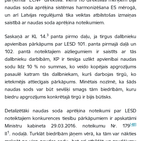
naudas soda aprēķina sistēmas harmonizēšana ES mērogā,
un arī Latvijas regulējumā tika veiktas atbilstošas izmaiņas
saistībā ar naudas soda aprēķina noteikumiem.
3
Saskaņā ar KL 14.
panta pirmo daļu, ja tirgus dalībnieku
apvienības pārkāpums par LESD 101. panta pirmajā daļā un
102. pantā noteiktajiem aizliegumiem ir saistīts ar tās
dalībnieku darbībām, KP ir tiesīga uzlikt apvienībai naudas
sodu līdz 10 % no summas, ko veido kopējais apgrozījums
pasaulē katram tās dalībniekam, kurš darbojas tirgū, ko
ietekmējis attiecīgais pārkāpums. Minētais nozīmē, ka šāds
naudas sods var būt sevišķi smags tām biedrībām, kuru
biedru apgrozījums konkrētajā tirgū ir bijis būtisks.
Detalizētāki naudas soda aprēķina noteikumi par LESD
noteiktajiem konkurences tiesību pārkāpumiem ir apskatāmi
[48]
Ministru kabineta 29.03.2016. noteikumu Nr. 179
1
II
. nodaļā. Turklāt biedrībām jāņem vērā, ka tām var nākties