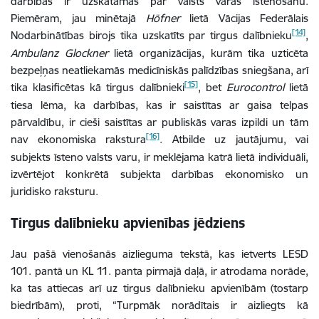
darbības ir uzskatāmas par valsts varas īstenošanu.
Piemēram, jau minētajā
Höfner
lietā Vācijas Federālais
[14]
Nodarbinātības birojs tika uzskatīts par tirgus dalībnieku
,
Ambulanz Glockner
lietā organizācijas, kurām tika uzticēta
bezpeļņas neatliekamās medicīniskās palīdzības sniegšana, arī
[15]
tika klasificētas kā tirgus dalībnieki
, bet
Eurocontrol
lietā
tiesa lēma, ka darbības, kas ir saistītas ar gaisa telpas
pārvaldību, ir cieši saistītas ar publiskās varas izpildi un tām
[16]
nav ekonomiska rakstura
. Atbilde uz jautājumu, vai
subjekts īsteno valsts varu, ir meklējama katrā lietā individuāli,
izvērtējot konkrētā subjekta darbības ekonomisko un
juridisko raksturu.
Tirgus dalībnieku apvienības jēdziens
Jau pašā vienošanās aizlieguma tekstā, kas ietverts LESD
101. pantā un KL 11. panta pirmajā daļā, ir atrodama norāde,
ka tas attiecas arī uz tirgus dalībnieku apvienībām (tostarp
biedrībām), proti, “Turpmāk norādītais ir aizliegts kā