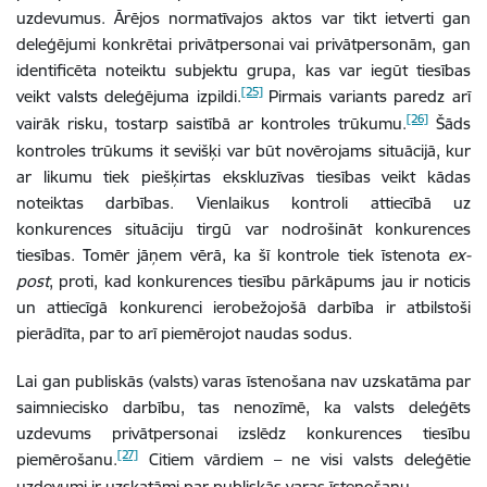
uzdevumus. Ārējos normatīvajos aktos var tikt ietverti gan
deleģējumi konkrētai privātpersonai vai privātpersonām, gan
identificēta noteiktu subjektu grupa, kas var iegūt tiesības
[25]
veikt valsts deleģējuma izpildi.
Pirmais variants paredz arī
[26]
vairāk risku, tostarp saistībā ar kontroles trūkumu.
Šāds
kontroles trūkums it sevišķi var būt novērojams situācijā, kur
ar likumu tiek piešķirtas ekskluzīvas tiesības veikt kādas
noteiktas darbības. Vienlaikus kontroli attiecībā uz
konkurences situāciju tirgū var nodrošināt konkurences
tiesības. Tomēr jāņem vērā, ka šī kontrole tiek īstenota
ex-
post
, proti, kad konkurences tiesību pārkāpums jau ir noticis
un attiecīgā konkurenci ierobežojošā darbība ir atbilstoši
pierādīta, par to arī piemērojot naudas sodus.
Lai gan publiskās (valsts) varas īstenošana nav uzskatāma par
saimniecisko darbību, tas nenozīmē, ka valsts deleģēts
uzdevums privātpersonai izslēdz konkurences tiesību
[27]
piemērošanu.
Citiem vārdiem – ne visi valsts deleģētie
uzdevumi ir uzskatāmi par publiskās varas īstenošanu.