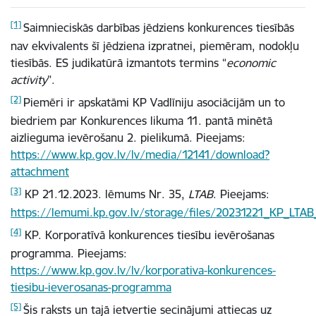
[1]
Saimnieciskās darbības jēdziens konkurences tiesībās
nav ekvivalents šī jēdziena izpratnei, piemēram, nodokļu
tiesībās. ES judikatūrā izmantots termins “
economic
activity
”.
[2]
Piemēri ir apskatāmi KP Vadlīniju asociācijām un to
biedriem par Konkurences likuma 11. pantā minētā
aizlieguma ievērošanu 2. pielikumā. Pieejams:
https://www.kp.gov.lv/lv/media/12141/download?
attachment
[3]
KP 21.12.2023. lēmums Nr. 35,
LTAB
. Pieejams:
https://lemumi.kp.gov.lv/storage/files/20231221_KP_LT
[4]
KP. Korporatīvā konkurences tiesību ievērošanas
programma. Pieejams:
https://www.kp.gov.lv/lv/korporativa-konkurences-
tiesibu-ieverosanas-programma
[5]
Šis raksts un tajā ietvertie secinājumi attiecas uz