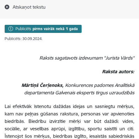
Atskaņot tekstu
Publicēts
pirms vairāk nekā 1 gada
Publicēts: 30.09.2024.
Raksts sagatavots izdevumam "Jurista Vārds"
Raksta autors:
Mārtiņš Čerļenoks,
Konkurences padomes Analītiskā
departamenta Galvenais eksperts tirgus uzraudzībās
Lai efektīvāk īstenotu dažādas idejas un sasniegtu mērķus,
kam nav peļņas gūšanas rakstura, personas var apvienoties
biedrībās. Biedrību izvirzītie mērķi var būt dažādi: vides,
sociālie, ar veselības aprūpi, izglītību, sportu saistīti un citi.
Īstenojot šos mērķus, biedrības izglīto, iesaistās sabiedriskās