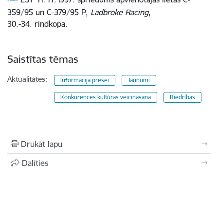
359/95 un C-379/95 P,
Ladbroke Racing
,
30.-34. rindkopa.
Saistītas tēmas
Aktualitātes:
Informācija presei
Jaunumi
Konkurences kultūras veicināšana
Biedrības
Drukāt lapu
Dalīties