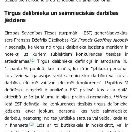
Tirgus dalībnieka un saimnieciskās darbības
jēdziens
Eiropas Savienības Tiesas (turpmāk – EST) ģenerāladvokāts
sers Frānsiss Džefrijs Džeikobss (
Sir
Francis Geoffrey Jacobs
)
ir secinājis, ka viens no tirgus dalībnieka jēdziena mērķiem ir
noteikt, uz kuriem subjektiem konkurences tiesības ir
[8]
attiecināmas.
Tirgus dalībnieka definīcija ir atrodama KL
1. panta 9. punktā, kur minēts, ka tā ir “jebkura persona,
kura veic vai gatavojas veikt saimniecisko darbību vai kuras
darbība ietekmē vai var ietekmēt konkurenci”. Papildus šī
definīcija izsmeļoši ir analizēta EST praksē, kas laika gaitā
attiecībā uz šo jautājumu ir bijusi praktiski nemainīga.
Höfner
lietā EST definēja, ka konkurences tiesībās tirgus dalībnieka
jēdziens ietver jebkuru personu, kas veic saimniecisko
darbību, neatkarīgi no tās juridiskā statusa vai veida, kādā tā
[9]
ir finansēta.
Līdz ar to būtiskākais ir noskaidrot, vai ir