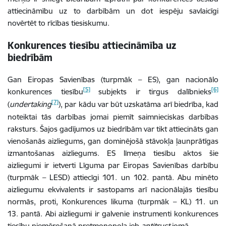
attiecināmību uz to darbībām un dot iespēju savlaicīgi
novērtēt to rīcības tiesiskumu.
Konkurences tiesību attiecināmība uz
biedrībām
Gan Eiropas Savienības (turpmāk – ES), gan nacionālo
[5]
[6]
konkurences tiesību
subjekts ir tirgus dalībnieks
[7]
(
undertaking
), par kādu var būt uzskatāma arī biedrība, kad
noteiktai tās darbības jomai piemīt saimnieciskas darbības
raksturs. Šajos gadījumos uz biedrībām var tikt attiecināts gan
vienošanās aizliegums, gan dominējošā stāvokļa ļaunprātīgas
izmantošanas aizliegums. ES līmeņa tiesību aktos šie
aizliegumi ir ietverti Līguma par Eiropas Savienības darbību
(turpmāk – LESD) attiecīgi 101. un 102. pantā. Abu minēto
aizliegumu ekvivalents ir sastopams arī nacionālajās tiesību
normās, proti, Konkurences likuma (turpmāk – KL) 11. un
13. pantā. Abi aizliegumi ir galvenie instrumenti konkurences
tiesību piemērošanā pretmonopola jeb
antitrust
jomā.