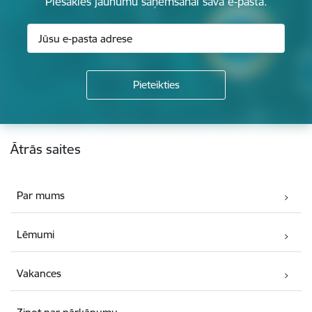
Piesakies jaunumu saņemšanai savā e-pastā.
Kājene
Ātrās saites
Par mums
Lēmumi
Vakances