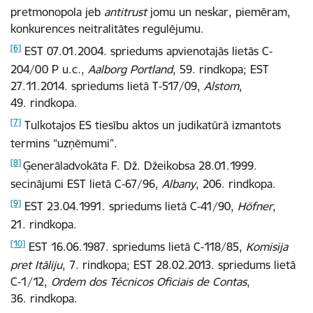
pretmonopola jeb
antitrust
jomu un neskar, piemēram,
konkurences neitralitātes regulējumu.
[6]
EST 07.01.2004. spriedums apvienotajās lietās C-
204/00 P u.c.,
Aalborg Portland
, 59. rindkopa;
EST
27.11.2014. spriedums lietā T-517/09,
Alstom
,
49. rindkopa.
[7]
Tulkotajos ES tiesību aktos un judikatūrā izmantots
termins “uzņēmumi”.
[8]
Ģenerāladvokāta F. Dž. Džeikobsa 28.01.1999.
secinājumi EST lietā C-67/96,
Albany
, 206. rindkopa.
[9]
EST 23.04.1991. spriedums l
ietā C
-
41/90,
Höfner
,
21. rindkopa.
[10]
EST 16.06.1987. spriedums lietā C-118/85,
Komisija
pret Itāliju
, 7. rindkopa;
EST 28.02.2013. spriedums lietā
C-1/12,
Ordem dos Técnicos Oficiais de Contas
,
36. rindkopa.