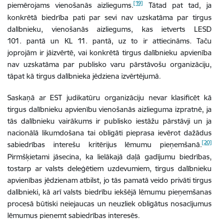
[19]
piemērojams vienošanās aizliegums.
Tātad pat tad, ja
konkrētā biedrība pati par sevi nav uzskatāma par tirgus
dalībnieku, vienošanās aizliegums, kas ietverts LESD
101. pantā un KL 11. pantā, uz to ir attiecināms. Taču
joprojām ir jāizvērtē, vai konkrētā tirgus dalībnieku apvienība
nav uzskatāma par publisko varu pārstāvošu organizāciju,
tāpat kā tirgus dalībnieka jēdziena izvērtējumā.
Saskaņā ar EST judikatūru organizāciju nevar klasificēt kā
tirgus dalībnieku apvienību vienošanās aizlieguma izpratnē, ja
tās dalībnieku vairākums ir publisko iestāžu pārstāvji un ja
nacionālā likumdošana tai obligāti pieprasa ievērot dažādus
[20]
sabiedrības interešu kritērijus lēmumu pieņemšanā.
Pirmšķietami jāsecina, ka lielākajā daļā gadījumu biedrības,
tostarp ar valsts deleģētiem uzdevumiem, tirgus dalībnieku
apvienības jēdzienam atbilst, jo tās pamatā veido privāti tirgus
dalībnieki, kā arī valsts biedrību iekšējā lēmumu pieņemšanas
procesā būtiski neiejaucas un neuzliek obligātus nosacījumus
lēmumus pieņemt sabiedrības interesēs.