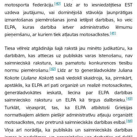
[40]
motosporta federāciju.
Līdz ar to iesniedzējtiesa EST
uzdeva jautājumu, vai dominējošā stāvokļa ļaunprātīgas
izmantošanas piemērošanas jomā ietilpst darbības, ko veic
ELPA, kuras darbība ietver administratīvo lēmumu
[41]
pieņemšanu, ar kuriem tiek atļautas motosacīkstes.
Tiesa vēlreiz atgādināja šajā rakstā jau minēto judikatūru, ka
darbībām, kas attiecas uz publiskās varas īstenošanu, nav
saimnieciskā rakstura, kas pamatotu konkurences tiesību
[42]
normu piemērošanu.
Līdz ar to ģenerāladvokāte Juliana
Kokote (
Juliane Kokott
) savā viedoklī skaidroja, ka, pirmkārt,
apstāklis, ka ELPA arī pati organizē un realizē motosacīkstes,
ģenerāladvokātes ieskatā, liecina par ELPA darbības
[43]
saimniecisko raksturu un ELPA kā tirgus dalībnieku.
Turklāt, viņasprāt, tas, ka ELPA atbilstoši Grieķijas
normatīvajiem aktiem piešķir administratīvu atļauju organizēt
[44]
motosacīkstes, nav pretrunā saimnieciskās darbības esībai.
Viņa arī norādīja, ka publiskās un saimnieciskās darbības