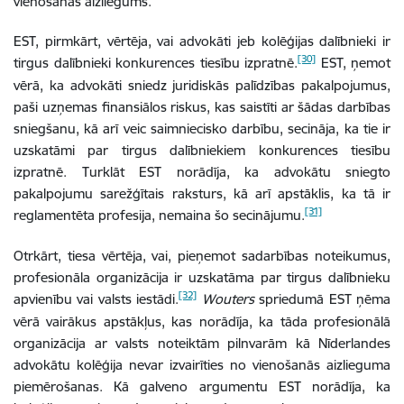
vienošanās aizliegums.
EST, pirmkārt, vērtēja, vai advokāti jeb kolēģijas dalībnieki ir
[30]
tirgus dalībnieki konkurences tiesību izpratnē.
EST, ņemot
vērā, ka advokāti sniedz juridiskās palīdzības pakalpojumus,
paši uzņemas finansiālos riskus, kas saistīti ar šādas darbības
sniegšanu, kā arī veic saimniecisko darbību, secināja, ka tie ir
uzskatāmi par tirgus dalībniekiem konkurences tiesību
izpratnē. Turklāt EST norādīja, ka advokātu sniegto
pakalpojumu sarežģītais raksturs, kā arī apstāklis, ka tā ir
[31]
reglamentēta profesija, nemaina šo secinājumu.
Otrkārt, tiesa vērtēja, vai, pieņemot sadarbības noteikumus,
profesionāla organizācija ir uzskatāma par tirgus dalībnieku
[32]
apvienību vai valsts iestādi.
Wouters
spriedumā EST ņēma
vērā vairākus apstākļus, kas norādīja, ka tāda profesionālā
organizācija ar valsts noteiktām pilnvarām kā Nīderlandes
advokātu kolēģija nevar izvairīties no vienošanās aizlieguma
piemērošanas. Kā galveno argumentu EST norādīja, ka