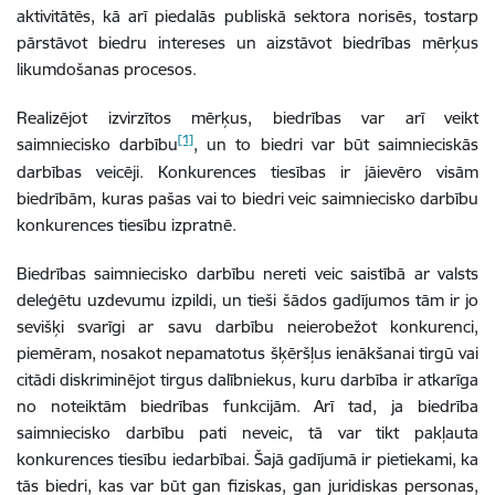
aktivitātēs, kā arī piedalās publiskā sektora norisēs, tostarp
pārstāvot biedru intereses un aizstāvot biedrības mērķus
likumdošanas procesos.
Realizējot izvirzītos mērķus, biedrības var arī veikt
[1]
saimniecisko darbību
, un to biedri var būt saimnieciskās
darbības veicēji. Konkurences tiesības ir jāievēro visām
biedrībām, kuras pašas vai to biedri veic saimniecisko darbību
konkurences tiesību izpratnē.
Biedrības saimniecisko darbību nereti veic saistībā ar valsts
deleģētu uzdevumu izpildi, un tieši šādos gadījumos tām ir jo
sevišķi svarīgi ar savu darbību neierobežot konkurenci,
piemēram, nosakot nepamatotus šķēršļus ienākšanai tirgū vai
citādi diskriminējot tirgus dalībniekus, kuru darbība ir atkarīga
no noteiktām biedrības funkcijām. Arī tad, ja biedrība
saimniecisko darbību pati neveic, tā var tikt pakļauta
konkurences tiesību iedarbībai. Šajā gadījumā ir pietiekami, ka
tās biedri, kas var būt gan fiziskas, gan juridiskas personas,