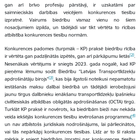
gan arī brīvo profesiju pārstāvji, ir uzskatāmi par
saimnieciskās darbības veicējiem konkurences tiesību
izpratnē. Vairums biedrību vismaz vienu no šiem
nosacījumiem izpilda, un tādējādi var tikt vērtēta to rīcības
atbilstība konkurences tiesību normām.
Konkurences padomes (turpmāk – KP) praksē biedrību rīcība
[2]
ir vērtēta gan padziļinātās izpētēs, gan arī pārkāpumu lietās
.
Nesenākais vērtējums ir sniegts 2023. gada nogalē, kad KP
pieņēma lēmumu sodīt Biedrību “Latvijas Transportlīdzekļu
[3]
apdrošinātāju birojs”
, kas bija ilgstoši noteikusi nepamatotu
iestāšanās maksu dalībai biedrībā un tādējādi ierobežojusi
jaunu tirgus dalībnieku ienākšanu transportlīdzekļu īpašnieku
civiltiesiskās atbildības obligātās apdrošināšanas (OCTA) tirgū.
Turklāt KP praksē ir novērots, ka biedrībām bieži nav nekāda
4]
veida iekšējās konkurences tiesību ievērošanas programmu
[
un nav atbilstošs juridiskais nodrošinājums, lai pārliecinātos,
vai tās nepārkāpj konkurences tiesības. Līdz ar to šī raksta
mērķis ir sniegt biedrībām izpratni par konkurences tiesību