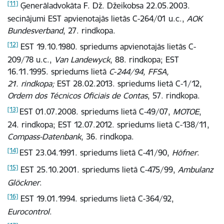
[11]
Ģenerāladvokāta F. Dž. Džeikobsa 22.05.2003.
secinājumi EST apvienotajās lietās C-264/01 u.c.,
AOK
Bundesverband
, 27. rindkopa.
[12]
EST 19.10.1980. spriedums apvienotajās lietās C-
209/78 u.c.,
Van Landewyck
, 88. rindkopa;
EST
16.11.1995. spriedums lietā
C
-
244/94, FFSA,
21. rindkopa;
EST 28.02.2013. spriedums lietā C-1/12,
Ordem dos Técnicos Oficiais de Contas
, 57. rindkopa.
[13]
EST 01.07.2008. spriedums lietā C-49/07,
MOTOE
,
24. rindkopa;
EST 12.07.2012. spriedums lietā C-138/11,
Compass-Datenbank
, 36. rindkopa.
[14]
EST 23.04.1991. spriedums l
ietā C-41/90,
Höfner
.
[15]
EST 25.10.2001. spriedums lietā C-475/99,
Ambulanz
Glöckner
.
[16]
EST 19.01.1994. spriedums lietā C-364/92,
Eurocontrol
.