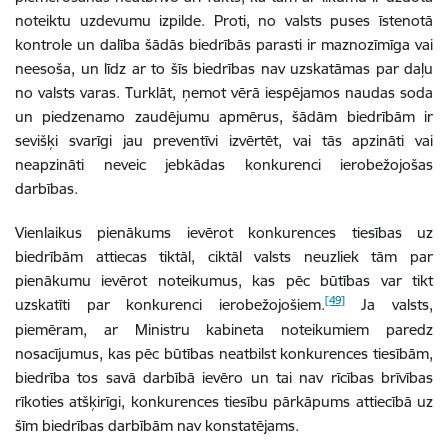
noteiktu uzdevumu izpilde. Proti, no valsts puses īstenotā
kontrole un dalība šādās biedrībās parasti ir maznozīmīga vai
neesoša, un līdz ar to šīs biedrības nav uzskatāmas par daļu
no valsts varas. Turklāt, ņemot vērā iespējamos naudas soda
un piedzenamo zaudējumu apmērus, šādām biedrībām ir
sevišķi svarīgi jau preventīvi izvērtēt, vai tās apzināti vai
neapzināti neveic jebkādas konkurenci ierobežojošas
darbības.
Vienlaikus pienākums ievērot konkurences tiesības uz
biedrībām attiecas tiktāl, ciktāl valsts neuzliek tām par
pienākumu ievērot noteikumus, kas pēc būtības var tikt
[49]
uzskatīti par konkurenci ierobežojošiem.
Ja valsts,
piemēram, ar Ministru kabineta noteikumiem paredz
nosacījumus, kas pēc būtības neatbilst konkurences tiesībām,
biedrība tos savā darbībā ievēro un tai nav rīcības brīvības
rīkoties atšķirīgi, konkurences tiesību pārkāpums attiecībā uz
šīm biedrības darbībām nav konstatējams.