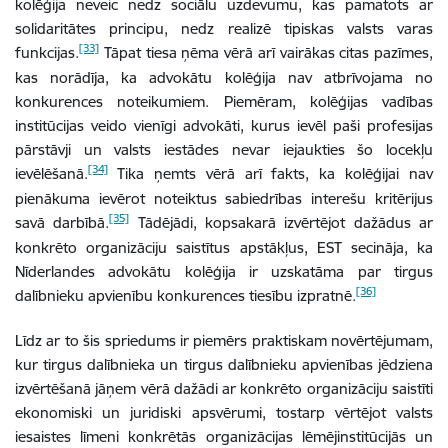
kolēģija neveic nedz sociālu uzdevumu, kas pamatots ar
solidaritātes principu, nedz realizē tipiskas valsts varas
[33]
funkcijas.
Tāpat tiesa ņēma vērā arī vairākas citas pazīmes,
kas norādīja, ka advokātu kolēģija nav atbrīvojama no
konkurences noteikumiem. Piemēram, kolēģijas vadības
institūcijas veido vienīgi advokāti, kurus ievēl paši profesijas
pārstāvji un valsts iestādes nevar iejaukties šo locekļu
[34]
ievēlēšanā.
Tika ņemts vērā arī fakts, ka kolēģijai nav
pienākuma ievērot noteiktus sabiedrības interešu kritērijus
[35]
savā darbībā.
Tādējādi, kopsakarā izvērtējot dažādus ar
konkrēto organizāciju saistītus apstākļus, EST secināja, ka
Nīderlandes advokātu kolēģija ir uzskatāma par tirgus
[36]
dalībnieku apvienību konkurences tiesību izpratnē.
Līdz ar to šis spriedums ir piemērs praktiskam novērtējumam,
kur tirgus dalībnieka un tirgus dalībnieku apvienības jēdziena
izvērtēšanā jāņem vērā dažādi ar konkrēto organizāciju saistīti
ekonomiski un juridiski apsvērumi, tostarp vērtējot valsts
iesaistes līmeni konkrētās organizācijas lēmējinstitūcijās un