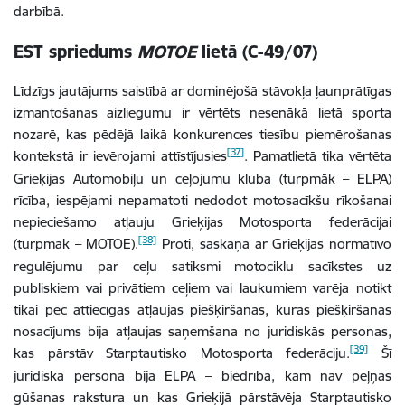
darbībā.
EST spriedums
MOTOE
lietā (C-49/07)
Līdzīgs jautājums saistībā ar dominējošā stāvokļa ļaunprātīgas
izmantošanas aizliegumu ir vērtēts nesenākā lietā sporta
nozarē, kas pēdējā laikā konkurences tiesību piemērošanas
[37]
kontekstā ir ievērojami attīstījusies
. Pamatlietā tika vērtēta
Grieķijas Automobiļu un ceļojumu kluba (turpmāk – ELPA)
rīcība, iespējami nepamatoti nedodot motosacīkšu rīkošanai
nepieciešamo atļauju Grieķijas Motosporta federācijai
[38]
(turpmāk – MOTOE).
Proti, saskaņā ar Grieķijas normatīvo
regulējumu par ceļu satiksmi motociklu sacīkstes uz
publiskiem vai privātiem ceļiem vai laukumiem varēja notikt
tikai pēc attiecīgas atļaujas piešķiršanas, kuras piešķiršanas
nosacījums bija atļaujas saņemšana no juridiskās personas,
[39]
kas pārstāv Starptautisko Motosporta federāciju.
Šī
juridiskā persona bija ELPA – biedrība, kam nav peļņas
gūšanas rakstura un kas Grieķijā pārstāvēja Starptautisko