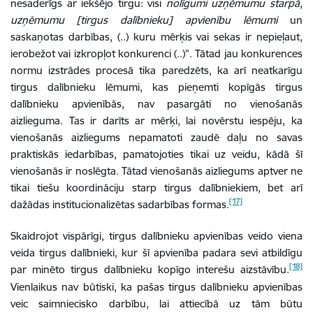
nesaderīgs ar iekšējo tirgu: visi
nolīgumi uzņēmumu starpā
,
uzņēmumu [tirgus dalībnieku] apvienību lēmumi
un
saskaņotas darbības, (..) kuru mērķis vai sekas ir nepieļaut,
ierobežot vai izkropļot konkurenci (..)”. Tātad jau konkurences
normu izstrādes procesā tika paredzēts, ka arī neatkarīgu
tirgus dalībnieku lēmumi, kas pieņemti kopīgās tirgus
dalībnieku apvienībās, nav pasargāti no vienošanās
aizlieguma. Tas ir darīts ar mērķi, lai novērstu iespēju, ka
vienošanās aizliegums nepamatoti zaudē daļu no savas
praktiskās iedarbības, pamatojoties tikai uz veidu, kādā šī
vienošanās ir noslēgta. Tātad vienošanās aizliegums aptver ne
tikai tiešu koordināciju starp tirgus dalībniekiem, bet arī
[17]
dažādas institucionalizētas sadarbības formas.
Skaidrojot vispārīgi, tirgus dalībnieku apvienības veido viena
veida tirgus dalībnieki, kur šī apvienība padara sevi atbildīgu
[18]
par minēto tirgus dalībnieku kopīgo interešu aizstāvību.
Vienlaikus nav būtiski, ka pašas tirgus dalībnieku apvienības
veic saimniecisko darbību, lai attiecībā uz tām būtu