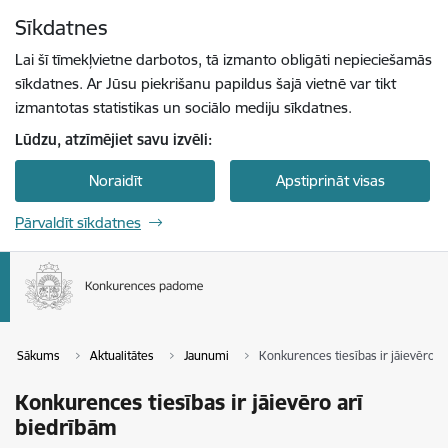
Pāriet uz lapas saturu
Sīkdatnes
Spied
lai meklētu
Enter
Lai šī tīmekļvietne darbotos, tā izmanto obligāti nepieciešamās
sīkdatnes. Ar Jūsu piekrišanu papildus šajā vietnē var tikt
izmantotas statistikas un sociālo mediju sīkdatnes.
Lūdzu, atzīmējiet savu izvēli:
Noraidīt
Apstiprināt visas
Pārvaldīt sīkdatnes
Sākums
Aktualitātes
Jaunumi
Konkurences tiesības ir jāievēro a
Konkurences tiesības ir jāievēro arī
biedrībām