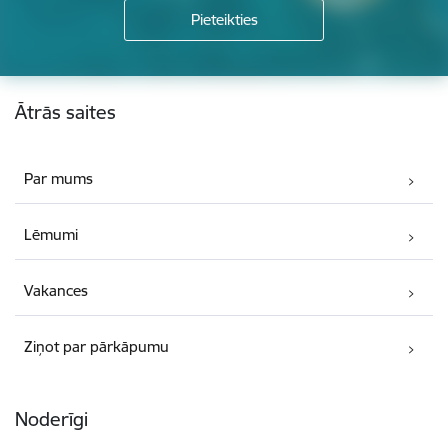
Kājene
Ātrās saites
Par mums
Lēmumi
Vakances
Ziņot par pārkāpumu
Noderīgi