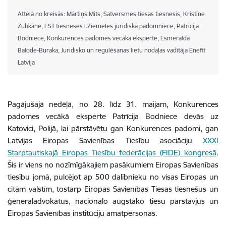
Attēlā no kreisās: Mārtiņš Mits, Satversmes tiesas tiesnesis, Kristīne
Zubkāne, EST tiesneses I.Ziemeles juridiskā padomniece, Patrīcija
Bodniece, Konkurences padomes vecākā eksperte, Esmeralda
Balode-Buraka, Juridisko un regulēšanas lietu nodaļas vadītāja Enefit
Latvija
Pagājušajā nedēļā, no 28. līdz 31. maijam, Konkurences
padomes vecākā eksperte Patrīcija Bodniece devās uz
Katovici, Polijā, lai pārstāvētu gan Konkurences padomi, gan
Latvijas Eiropas Savienības Tiesību asociāciju
XXXI
Starptautiskajā Eiropas Tiesību federācijas (FIDE) kongresā
.
Šis ir viens no nozīmīgākajiem pasākumiem Eiropas Savienības
tiesību jomā, pulcējot ap 500 dalībnieku no visas Eiropas un
citām valstīm, tostarp Eiropas Savienības Tiesas tiesnešus un
ģenerāladvokātus, nacionālo augstāko tiesu pārstāvjus un
Eiropas Savienības institūciju amatpersonas.