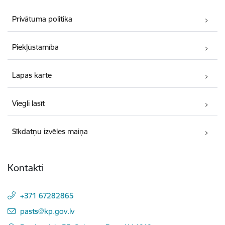
Privātuma politika
Piekļūstamība
Lapas karte
Viegli lasīt
Sīkdatņu izvēles maiņa
Kontakti
+371 67282865
E-pasts:
pasts@kp.gov.lv