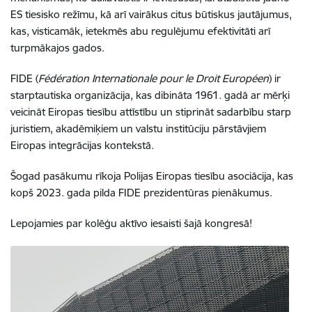
ES tiesisko režīmu, kā arī vairākus citus būtiskus jautājumus,
kas, visticamāk, ietekmēs abu regulējumu efektivitāti arī
turpmākajos gados.
FIDE (
Fédération Internationale pour le Droit Européen
) ir
starptautiska organizācija, kas dibināta 1961. gadā ar mērķi
veicināt Eiropas tiesību attīstību un stiprināt sadarbību starp
juristiem, akadēmiķiem un valstu institūciju pārstāvjiem
Eiropas integrācijas kontekstā.
Šogad pasākumu rīkoja Polijas Eiropas tiesību asociācija, kas
kopš 2023. gada pilda FIDE prezidentūras pienākumus.
Lepojamies par kolēģu aktīvo iesaisti šajā kongresā!