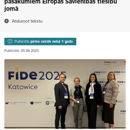
pasākumiem Eiropas Savienības tiesību
jomā
Atskaņot tekstu
Publicēts
pirms vairāk nekā 1 gada
Publicēts: 05.06.2025.