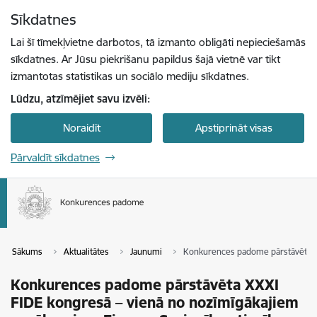
Pāriet uz lapas saturu
Sīkdatnes
Spied
lai meklētu
Enter
Lai šī tīmekļvietne darbotos, tā izmanto obligāti nepieciešamās
sīkdatnes. Ar Jūsu piekrišanu papildus šajā vietnē var tikt
izmantotas statistikas un sociālo mediju sīkdatnes.
Lūdzu, atzīmējiet savu izvēli:
Noraidīt
Apstiprināt visas
Pārvaldīt sīkdatnes
Sākums
Aktualitātes
Jaunumi
Konkurences padome pārstāvēta XX
Konkurences padome pārstāvēta XXXI
FIDE kongresā – vienā no nozīmīgākajiem