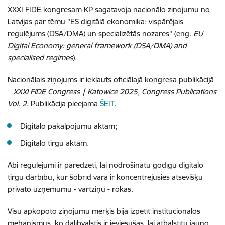
XXXI FIDE kongresam KP sagatavoja nacionālo ziņojumu no
Latvijas par tēmu "ES digitālā ekonomika: vispārējais
regulējums (DSA/DMA) un specializētās nozares" (eng.
EU
Digital Economy: general framework (DSA/DMA) and
specialised regimes
).
Nacionālais ziņojums ir iekļauts oficiālajā kongresa publikācijā
–
XXXI FIDE Congress | Katowice 2025, Congress Publications
Vol. 2
. Publikācija pieejama
ŠEIT
.
Digitālo pakalpojumu aktam;
Digitālo tirgu aktam.
Abi regulējumi ir paredzēti, lai nodrošinātu godīgu digitālo
tirgu darbību, kur šobrīd vara ir koncentrējusies atsevišķu
privāto uzņēmumu - vārtziņu - rokās.
Visu apkopoto ziņojumu mērķis bija izpētīt institucionālos
mehānismus, ko dalībvalstis ir ieviesušas, lai atbalstītu jauno