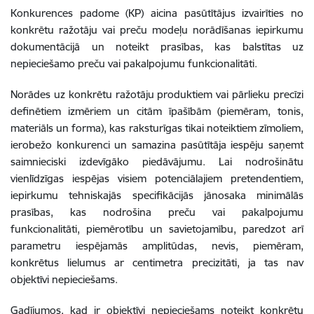
Konkurences padome (KP) aicina pasūtītājus izvairīties no
konkrētu ražotāju vai preču modeļu norādīšanas iepirkumu
dokumentācijā un noteikt prasības, kas balstītas uz
nepieciešamo preču vai pakalpojumu funkcionalitāti.
Norādes uz konkrētu ražotāju produktiem vai pārlieku precīzi
definētiem izmēriem un citām īpašībām (piemēram, tonis,
materiāls un forma), kas raksturīgas tikai noteiktiem zīmoliem,
ierobežo konkurenci un samazina pasūtītāja iespēju saņemt
saimnieciski izdevīgāko piedāvājumu. Lai nodrošinātu
vienlīdzīgas iespējas visiem potenciālajiem pretendentiem,
iepirkumu tehniskajās specifikācijās jānosaka minimālās
prasības, kas nodrošina preču vai pakalpojumu
funkcionalitāti, piemērotību un savietojamību, paredzot arī
parametru iespējamās amplitūdas, nevis, piemēram,
konkrētus lielumus ar centimetra precizitāti, ja tas nav
objektīvi nepieciešams.
Gadījumos, kad ir objektīvi nepieciešams noteikt konkrētu