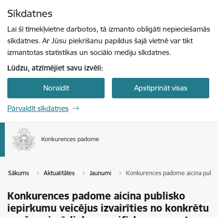
Pāriet uz lapas saturu
Sīkdatnes
Spied
lai meklētu
Enter
Lai šī tīmekļvietne darbotos, tā izmanto obligāti nepieciešamās
sīkdatnes. Ar Jūsu piekrišanu papildus šajā vietnē var tikt
izmantotas statistikas un sociālo mediju sīkdatnes.
Lūdzu, atzīmējiet savu izvēli:
Noraidīt
Apstiprināt visas
Pārvaldīt sīkdatnes
Sākums
Aktualitātes
Jaunumi
Konkurences padome aicina publisko
Konkurences padome aicina publisko
iepirkumu veicējus izvairīties no konkrētu