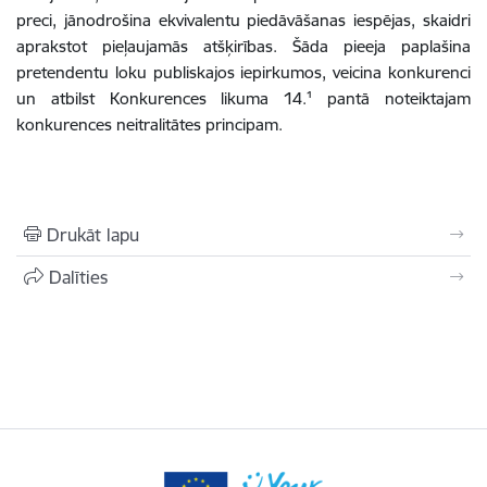
preci, jānodrošina ekvivalentu piedāvāšanas iespējas, skaidri
aprakstot pieļaujamās atšķirības. Šāda pieeja paplašina
pretendentu loku publiskajos iepirkumos, veicina konkurenci
un atbilst Konkurences likuma 14.¹ pantā noteiktajam
konkurences neitralitātes principam.
Drukāt lapu
Dalīties