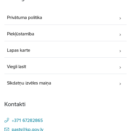
Privātuma politika
Piekļūstamība
Lapas karte
Viegli lasīt
Sīkdatņu izvēles maiņa
Kontakti
+371 67282865
E-pasts:
pasts@kp.gov.lv