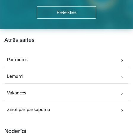
Kājene
Ātrās saites
Par mums
Lēmumi
Vakances
Ziņot par pārkāpumu
Noderīgi