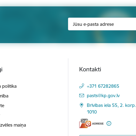
i
Kontakti
 politika
+371 67282865
E-pasts:
pasts@kp.gov.lv
mība
Brīvības iela 55, 2. korp.
te
1010
t
izvēles maiņa