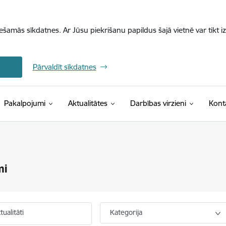
iešamās sīkdatnes. Ar Jūsu piekrišanu papildus šajā vietnē var tikt i
Pārvaldīt sīkdatnes
Pakalpojumi
Aktualitātes
Darbības virzieni
Kont
mi
ualitāti
Kategorija