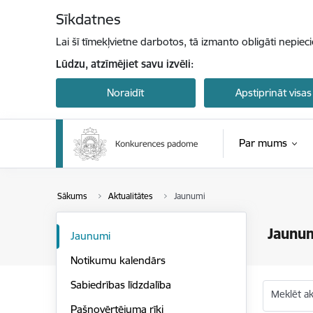
Pāriet uz lapas saturu
Sīkdatnes
Lai šī tīmekļvietne darbotos, tā izmanto obligāti nepiec
Lūdzu, atzīmējiet savu izvēli:
Noraidīt
Apstiprināt visas
Par mums
Sākums
Aktualitātes
Jaunumi
Jaunu
Jaunumi
Notikumu kalendārs
Sabiedrības līdzdalība
Meklēt akt
Pašnovērtējuma rīki