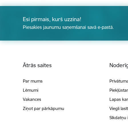
Esi pirmais, kurš uzzina!
Piesakies jaunumu saņemšanai savā e-pastā.
Kājene
Ātrās saites
Noderīg
Par mums
Privātuma
Lēmumi
Piekļūsta
Vakances
Lapas kar
Ziņot par pārkāpumu
Viegli lasī
Sīkdatņu 