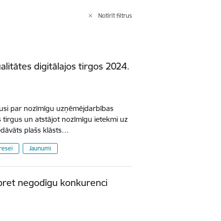
Notīrīt filtrus
litātes digitālajos tirgos 2024.
uvusi par nozīmīgu uzņēmējdarbības
s tirgus un atstājot nozīmīgu ietekmi uz
iedāvāts plašs klāsts…
resei
Jaunumi
ai pret negodīgu konkurenci