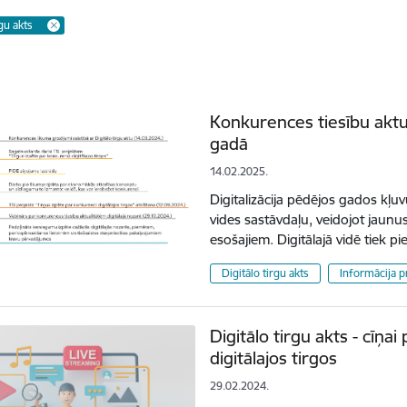
rgu akts
Konkurences tiesību aktua
gadā
14.02.2025.
Digitalizācija pēdējos gados kļ
vides sastāvdaļu, veidojot jaunu
esošajiem. Digitālajā vidē tiek p
Digitālo tirgu akts
Informācija p
Digitālo tirgu akts - cīņ
digitālajos tirgos
29.02.2024.