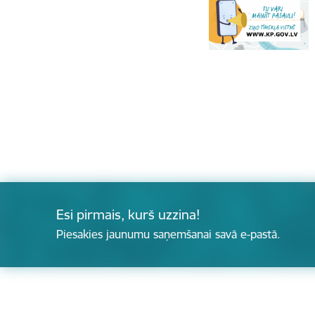
Esi pirmais, kurš uzzina!
Piesakies jaunumu saņemšanai savā e-pastā.
Kājene