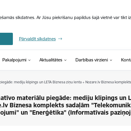
iešamās sīkdatnes. Ar Jūsu piekrišanu papildus šajā vietnē var tikt i
Pārvaldīt sīkdatnes
Pakalpojumi
Aktualitātes
Darbības virzieni
Kont
piegāde: mediju klipings un LETA Biznesa ziņu lenta + Nozare.lv Biznesa komplekt
atīvo materiālu piegāde: mediju klipings un L
.lv Biznesa komplekts sadaļām "Telekomunikā
ojumi" un "Enerģētika" (Informatīvais paziņo