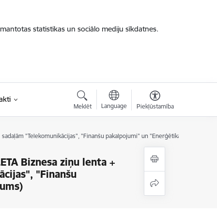
zmantotas statistikas un sociālo mediju sīkdatnes.
akti
Language
Meklēt
Piekļūstamība
s sadaļām "Telekomunikācijas", "Finanšu pakalpojumi" un "Enerģētika" (Informatīv
ETA Biznesa ziņu lenta +
cijas", "Finanšu
jums)