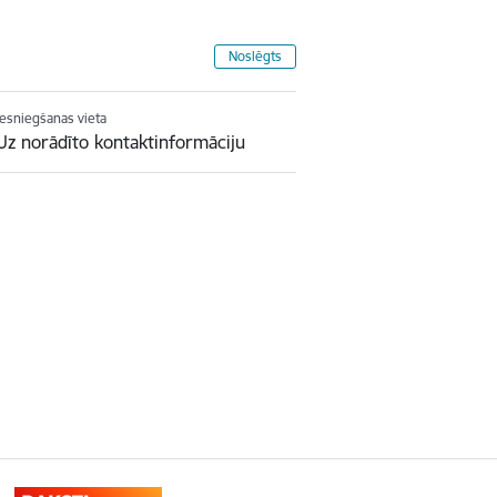
Noslēgts
Iesniegšanas vieta
Uz norādīto kontaktinformāciju