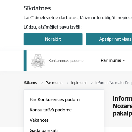
Pāriet uz lapas saturu
Sīkdatnes
Lai šī tīmekļvietne darbotos, tā izmanto obligāti nepiec
Lūdzu, atzīmējiet savu izvēli:
Noraidīt
Apstiprināt visas
Par mums
Sākums
Par mums
Iepirkumi
Informatīvo materiālu 
Inform
Par Konkurences padomi
Nozare
Konsultatīvā padome
pakalp
Vakances
Gada pārskati