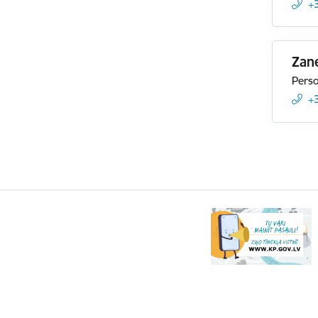
+
Zane
Perso
+