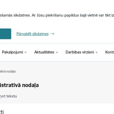
iešamās sīkdatnes. Ar Jūsu piekrišanu papildus šajā vietnē var tikt i
Pārvaldīt sīkdatnes
Pakalpojumi
Aktualitātes
Darbības virzieni
Kont
tīvā nodaļa
stratīvā nodaļa
ņot tekstu
ti