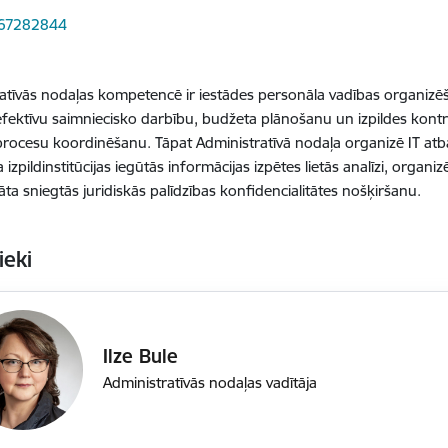
 67282844
atīvās nodaļas kompetencē ir iestādes personāla vadības organizēš
efektīvu saimniecisko darbību, budžeta plānošanu un izpildes kontr
 procesu koordinēšanu. Tāpat Administratīvā nodaļa organizē IT a
izpildinstitūcijas iegūtās informācijas izpētes lietās analīzi, organi
ta sniegtās juridiskās palīdzības konfidencialitātes nošķiršanu.
ieki
Ilze Bule
Administratīvās nodaļas vadītāja