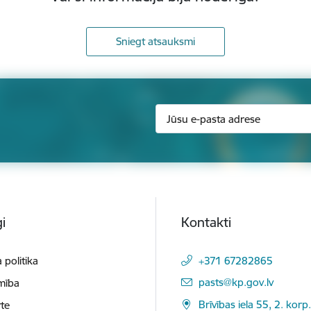
Sniegt atsauksmi
i
Kontakti
 politika
+371 67282865
E-pasts:
pasts@kp.gov.lv
mība
Brīvības iela 55, 2. korp.
te