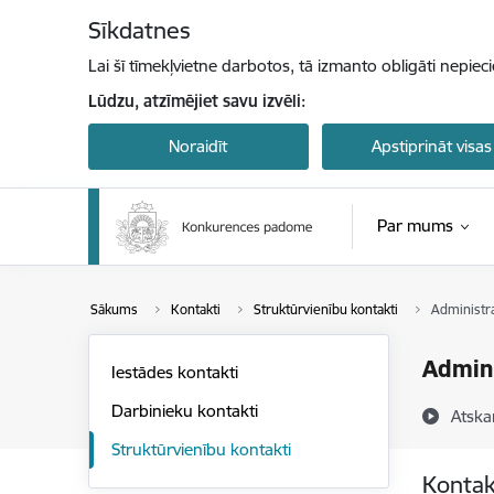
Pāriet uz lapas saturu
Sīkdatnes
Lai šī tīmekļvietne darbotos, tā izmanto obligāti nepiec
Lūdzu, atzīmējiet savu izvēli:
Noraidīt
Apstiprināt visas
Par mums
Sākums
Kontakti
Struktūrvienību kontakti
Administra
Admini
Iestādes kontakti
Darbinieku kontakti
Atska
Struktūrvienību kontakti
Kontak