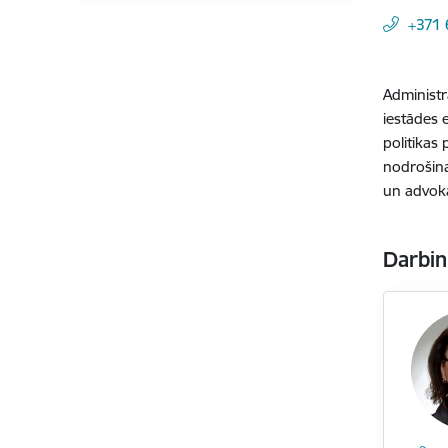
+371
Administr
iestādes 
politikas
nodrošina 
un advokā
Darbin