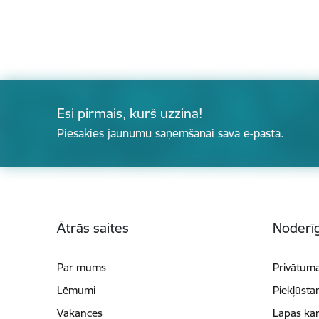
Esi pirmais, kurš uzzina!
Piesakies jaunumu saņemšanai savā e-pastā.
Kājene
Ātrās saites
Noderīg
Par mums
Privātuma
Lēmumi
Piekļūsta
Vakances
Lapas kar