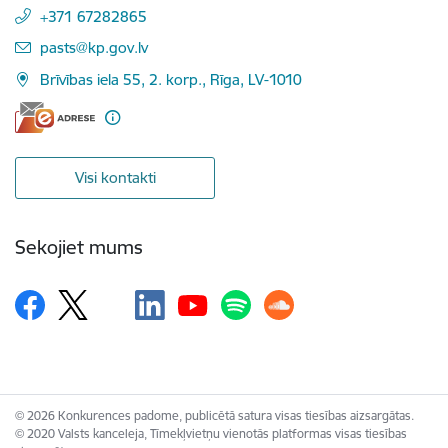
+371 67282865
E-pasts:
pasts@kp.gov.lv
Brīvības iela 55, 2. korp., Rīga, LV-1010
Visi kontakti
Sekojiet mums
© 2026 Konkurences padome, publicētā satura visas tiesības aizsargātas.
© 2020 Valsts kanceleja, Tīmekļvietņu vienotās platformas visas tiesības