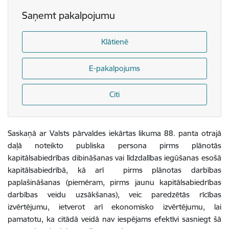
Saņemt pakalpojumu
Klātienē
E-pakalpojums
Citi
Saskaņā ar Valsts pārvaldes iekārtas likuma 88. panta otrajā
daļā noteikto publiska persona pirms plānotās
kapitālsabiedrības dibināšanas vai līdzdalības iegūšanas esošā
kapitālsabiedrībā, kā arī pirms plānotas darbības
paplašināšanas (piemēram, pirms jaunu kapitālsabiedrības
darbības veidu uzsākšanas), veic paredzētās rīcības
izvērtējumu, ietverot arī ekonomisko izvērtējumu, lai
pamatotu, ka citādā veidā nav iespējams efektīvi sasniegt šā