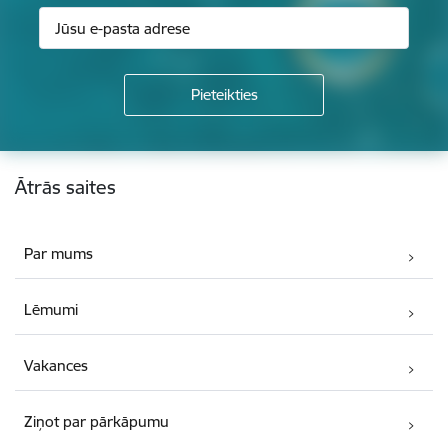
Kājene
Ātrās saites
Par mums
Lēmumi
Vakances
Ziņot par pārkāpumu