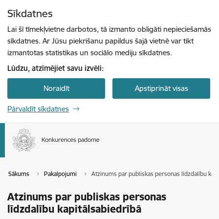
Pāriet uz lapas saturu
Sīkdatnes
Spied
lai meklētu
Enter
Lai šī tīmekļvietne darbotos, tā izmanto obligāti nepieciešamās
sīkdatnes. Ar Jūsu piekrišanu papildus šajā vietnē var tikt
izmantotas statistikas un sociālo mediju sīkdatnes.
Lūdzu, atzīmējiet savu izvēli:
Noraidīt
Apstiprināt visas
Pārvaldīt sīkdatnes
Sākums
Pakalpojumi
Atzinums par publiskas personas līdzdalību kapi
Atzinums par publiskas personas
līdzdalību kapitālsabiedrībā