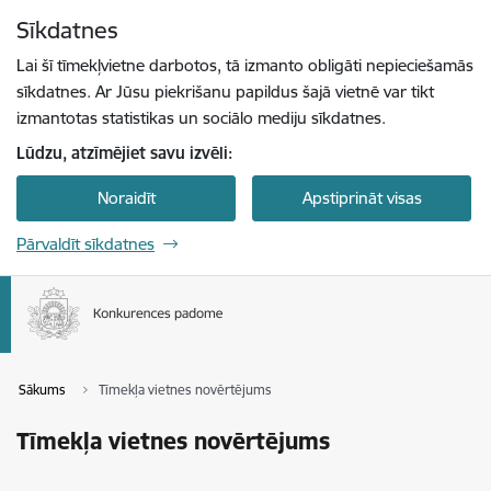
Pāriet uz lapas saturu
Sīkdatnes
Spied
lai meklētu
Enter
Lai šī tīmekļvietne darbotos, tā izmanto obligāti nepieciešamās
sīkdatnes. Ar Jūsu piekrišanu papildus šajā vietnē var tikt
izmantotas statistikas un sociālo mediju sīkdatnes.
Lūdzu, atzīmējiet savu izvēli:
Noraidīt
Apstiprināt visas
Pārvaldīt sīkdatnes
Sākums
Tīmekļa vietnes novērtējums
Tīmekļa vietnes novērtējums