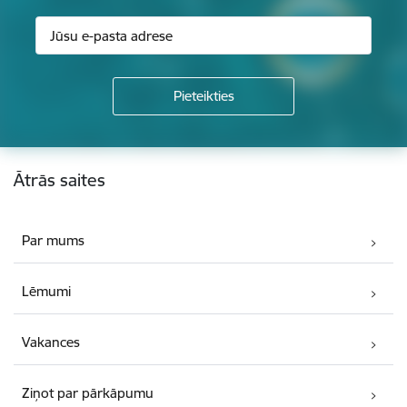
Kājene
Ātrās saites
Par mums
Lēmumi
Vakances
Ziņot par pārkāpumu