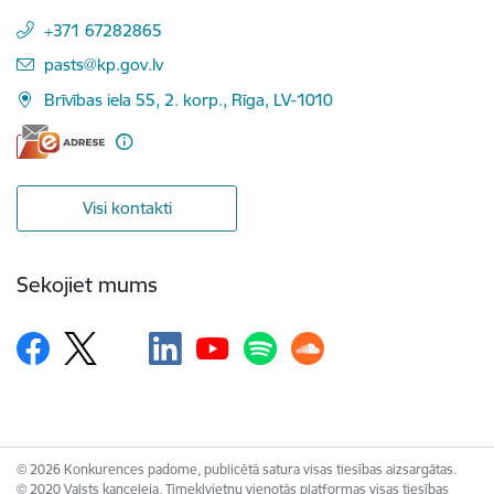
+371 67282865
E-pasts:
pasts@kp.gov.lv
Brīvības iela 55, 2. korp., Rīga, LV-1010
Visi kontakti
Sekojiet mums
© 2026 Konkurences padome, publicētā satura visas tiesības aizsargātas.
© 2020 Valsts kanceleja, Tīmekļvietņu vienotās platformas visas tiesības