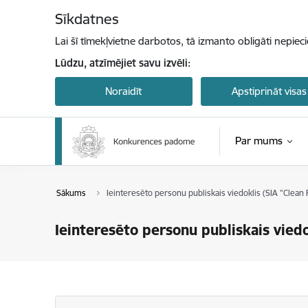
Pāriet uz lapas saturu
Sīkdatnes
Lai šī tīmekļvietne darbotos, tā izmanto obligāti nepiec
Lūdzu, atzīmējiet savu izvēli:
Noraidīt
Apstiprināt visas
Par mums
Sākums
Ieinteresēto personu publiskais viedoklis (SIA "Clean 
Ieinteresēto personu publiskais viedo