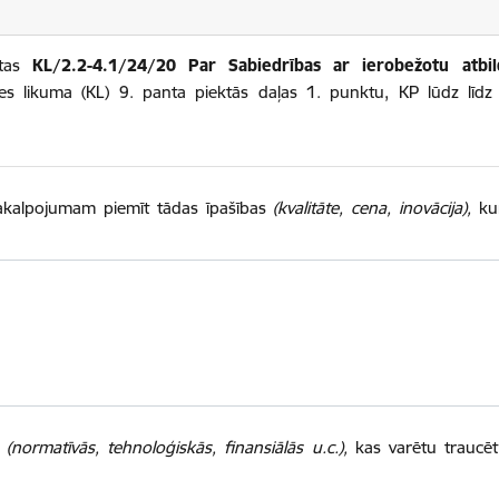
etas
KL/2.2-4.1/24/20 Par Sabiedrības ar ierobežotu atbi
ces likuma (KL) 9. panta piektās daļas 1. punktu, KP lūdz līd
 pakalpojumam piemīt tādas īpašības
(kvalitāte, cena, inovācija),
kur
ū
(normatīvās, tehnoloģiskās, finansiālās u.c.),
kas varētu traucēt