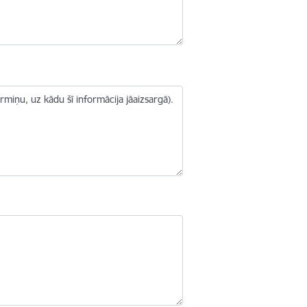
iņu, uz kādu šī informācija jāaizsargā).