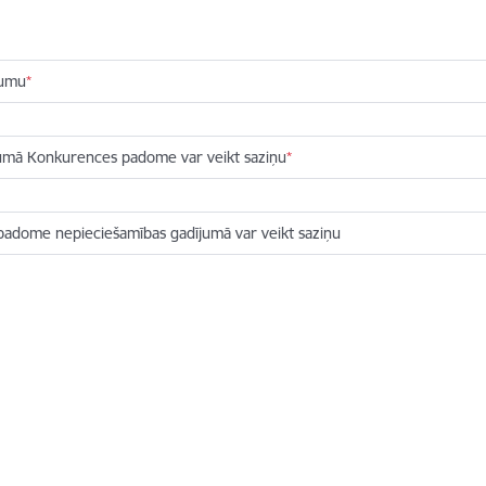
mumu
ījumā Konkurences padome var veikt saziņu
padome nepieciešamības gadījumā var veikt saziņu