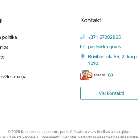
i
Kontakti
 politika
+371 67282865
E-pasts:
pasts@kp.gov.lv
mība
Brīvības iela 55, 2. korp.
te
1010
t
izvēles maiņa
Visi kontakti
© 2026 Konkurences padome, publicētā satura visas tiesības aizsargātas.
 2020 Valsts kanceleja, Tīmekļvietņu vienotās platformas visas tiesības aizsargāta