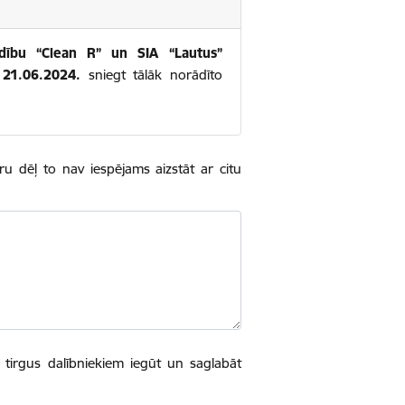
ldību “Clean R” un SIA “Lautus”
z
21.06.2024.
sniegt tālāk norādīto
u dēļ to nav iespējams aizstāt ar citu
 tirgus dalībniekiem iegūt un saglabāt