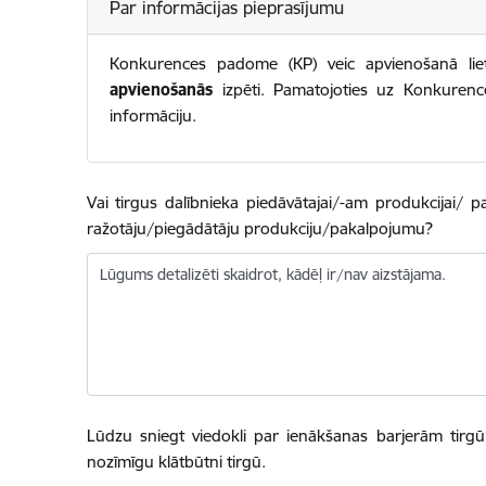
Par informācijas pieprasījumu
Konkurences padome (KP) veic apvienošanā li
apvienošanās
izpēti. Pamatojoties uz Konkuren
informāciju.
Vai tirgus dalībnieka piedāvātajai/-am produkcijai/
ražotāju/piegādātāju produkciju/pakalpojumu?
Lūgums detalizēti skaidrot, kādēļ ir/nav aizstājama.
Lūdzu sniegt viedokli par ienākšanas barjerām tirg
nozīmīgu klātbūtni tirgū.