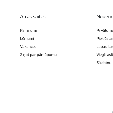
Kājene
Ātrās saites
Noderīg
Par mums
Privātuma
Lēmumi
Piekļūsta
Vakances
Lapas kar
Ziņot par pārkāpumu
Viegli lasī
Sīkdatņu 
©