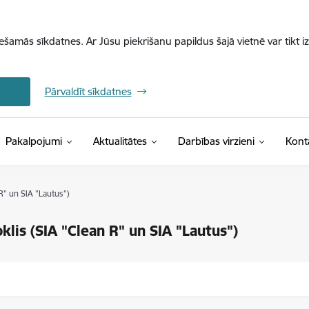
iešamās sīkdatnes. Ar Jūsu piekrišanu papildus šajā vietnē var tikt i
Pārvaldīt sīkdatnes
Pakalpojumi
Aktualitātes
Darbības virzieni
Kont
R" un SIA "Lautus")
klis (SIA "Clean R" un SIA "Lautus")