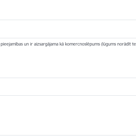
 pieejamības un ir aizsargājama kā komercnoslēpums (lūgums norādīt term