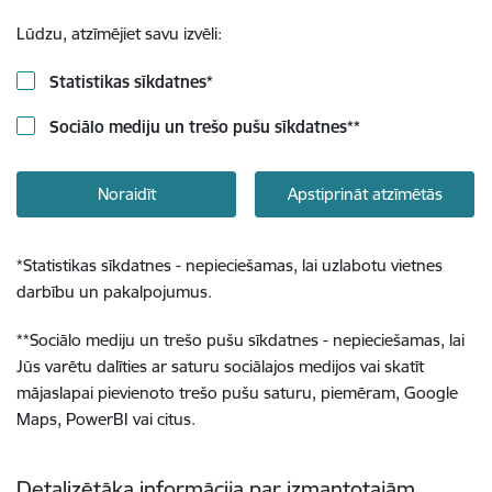
Lūdzu, atzīmējiet savu izvēli:
Statistikas sīkdatnes
*
Sociālo mediju un trešo pušu sīkdatnes
**
Noraidīt
Apstiprināt atzīmētās
*
Statistikas sīkdatnes - nepieciešamas, lai uzlabotu vietnes
darbību un pakalpojumus.
**
Sociālo mediju un trešo pušu sīkdatnes - nepieciešamas, lai
Jūs varētu dalīties ar saturu sociālajos medijos vai skatīt
mājaslapai pievienoto trešo pušu saturu, piemēram, Google
Maps, PowerBI vai citus.
Detalizētāka informācija par izmantotajām