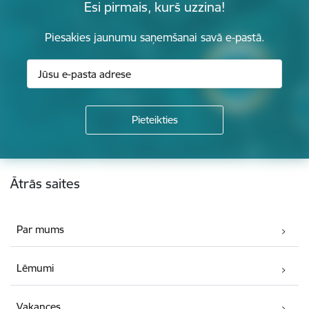
Esi pirmais, kurš uzzina!
Piesakies jaunumu saņemšanai savā e-pastā.
Kājene
Ātrās saites
Par mums
Lēmumi
Vakances