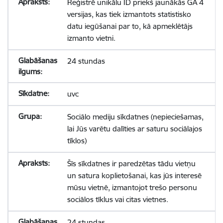
Reģistrē unikālu ID priekš jaunākās GA 4
versijas, kas tiek izmantots statistisko
datu iegūšanai par to, kā apmeklētājs
izmanto vietni.
24 stundas
uvc
Sociālo mediju sīkdatnes (nepieciešamas,
lai Jūs varētu dalīties ar saturu sociālajos
tīklos)
Šīs sīkdatnes ir paredzētas tādu vietņu
un satura koplietošanai, kas jūs interesē
mūsu vietnē, izmantojot trešo personu
sociālos tīklus vai citas vietnes.
24 stundas