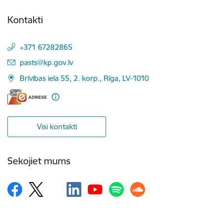
Kontakti
+371 67282865
E-pasts:
pasts@kp.gov.lv
Brīvības iela 55, 2. korp., Rīga, LV-1010
Visi kontakti
Sekojiet mums