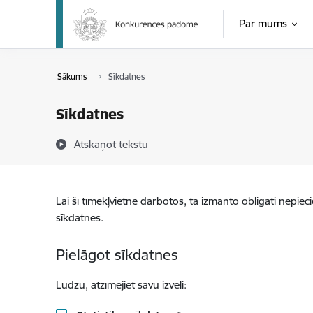
Pāriet uz lapas saturu
Par mums
Sākums
Sīkdatnes
Sīkdatnes
Atskaņot tekstu
Lai šī tīmekļvietne darbotos, tā izmanto obligāti nepiec
sīkdatnes.
Pielāgot sīkdatnes
Lūdzu, atzīmējiet savu izvēli: