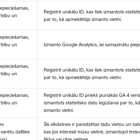
nepieciešamas,
Reģistrē unikālu ID, kas tiek izmantots statist
arbību un
par to, kā apmeklētājs izmanto vietni.
nepieciešamas,
arbību un
Izmanto Google Analytics, lai samazinātu piep
nepieciešamas,
Reģistrē unikālu ID, kas tiek izmantots statist
arbību un
par to, kā apmeklētājs izmanto vietni.
nepieciešamas,
Reģistrē unikālu ID priekš jaunākās GA 4 versij
arbību un
izmantots statistisko datu iegūšanai par to, k
izmanto vietni.
es
Šīs sīkdatnes ir paredzētas tādu vietņu un sat
varētu dalīties
kas jūs interesē mūsu vietnē, izmantojot treš
los)
tīklus vai citas vietnes.