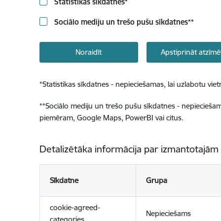
Statistikas sīkdatnes
*
Sociālo mediju un trešo pušu sīkdatnes
**
Noraidīt
Apstiprināt atzīmē
*
Statistikas sīkdatnes - nepieciešamas, lai uzlabotu v
**
Sociālo mediju un trešo pušu sīkdatnes - nepieciešamas
piemēram, Google Maps, PowerBI vai citus.
Detalizētāka informācija par izmantotajām
Sīkdatne
Grupa
cookie-agreed-
Nepieciešams
categories