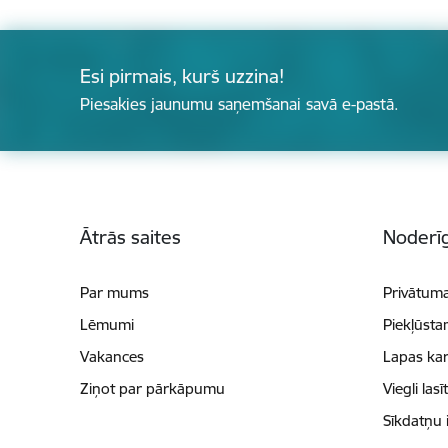
Esi pirmais, kurš uzzina!
Piesakies jaunumu saņemšanai savā e-pastā.
Kājene
Ātrās saites
Noderīg
Par mums
Privātuma
Lēmumi
Piekļūsta
Vakances
Lapas kar
Ziņot par pārkāpumu
Viegli lasī
Sīkdatņu 