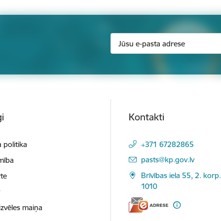
i
Kontakti
 politika
+371 67282865
E-pasts:
pasts@kp.gov.lv
mība
Brīvības iela 55, 2. korp.
te
1010
t
izvēles maiņa