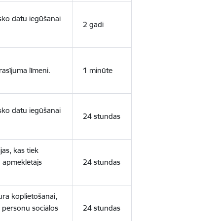
isko datu iegūšanai
2 gadi
rasījuma līmeni.
1 minūte
isko datu iegūšanai
24 stundas
as, kas tiek
ā apmeklētājs
24 stundas
ura koplietošanai,
o personu sociālos
24 stundas