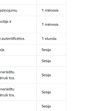
 paziņojumu.
1 mēnesis
otājs ir
1 mēnesis
 autentificētos.
1 stunda
kļa.
Sesija
Sesija
 nerādītu
Sesija
ēruši tos.
 nerādītu
Sesija
ēruši tos.
Sesija