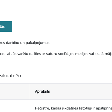
tās
ietnes darbību un pakalpojumus.
, lai Jūs varētu dalīties ar saturu sociālajos medijos vai skatīt mā
 sīkdatnēm
Apraksts
Reģistrē, kādas sīkdatnes lietotājs ir apstiprinā