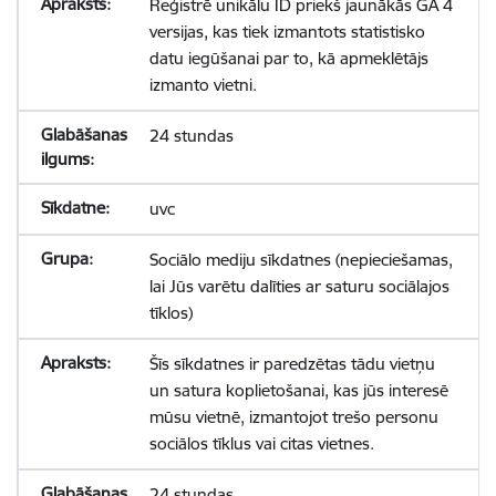
Reģistrē unikālu ID priekš jaunākās GA 4
versijas, kas tiek izmantots statistisko
datu iegūšanai par to, kā apmeklētājs
izmanto vietni.
24 stundas
uvc
Sociālo mediju sīkdatnes (nepieciešamas,
lai Jūs varētu dalīties ar saturu sociālajos
tīklos)
Šīs sīkdatnes ir paredzētas tādu vietņu
un satura koplietošanai, kas jūs interesē
mūsu vietnē, izmantojot trešo personu
sociālos tīklus vai citas vietnes.
24 stundas