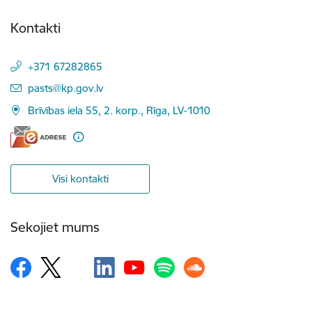
Kontakti
+371 67282865
E-pasts:
pasts@kp.gov.lv
Brīvības iela 55, 2. korp., Rīga, LV-1010
Visi kontakti
Sekojiet mums