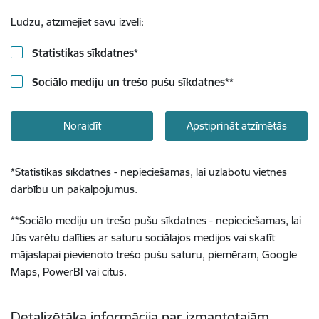
Lūdzu, atzīmējiet savu izvēli:
Statistikas sīkdatnes
*
Sociālo mediju un trešo pušu sīkdatnes
**
Noraidīt
Apstiprināt atzīmētās
*
Statistikas sīkdatnes - nepieciešamas, lai uzlabotu vietnes
darbību un pakalpojumus.
**
Sociālo mediju un trešo pušu sīkdatnes - nepieciešamas, lai
Jūs varētu dalīties ar saturu sociālajos medijos vai skatīt
mājaslapai pievienoto trešo pušu saturu, piemēram, Google
Maps, PowerBI vai citus.
Detalizētāka informācija par izmantotajām