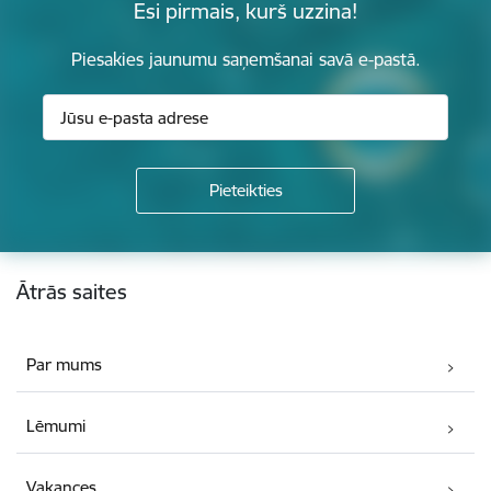
Esi pirmais, kurš uzzina!
Piesakies jaunumu saņemšanai savā e-pastā.
Kājene
Ātrās saites
Par mums
Lēmumi
Vakances