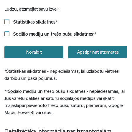
Lūdzu, atzīmējiet savu izvēli:
Statistikas sīkdatnes
*
Sociālo mediju un trešo pušu sīkdatnes
**
Noraidīt
Apstiprināt atzīmētās
*
Statistikas sīkdatnes - nepieciešamas, lai uzlabotu vietnes
darbību un pakalpojumus.
**
Sociālo mediju un trešo pušu sīkdatnes - nepieciešamas, lai
Jūs varētu dalīties ar saturu sociālajos medijos vai skatīt
mājaslapai pievienoto trešo pušu saturu, piemēram, Google
Maps, PowerBI vai citus.
Detalizētāka informācija par izmantotajām