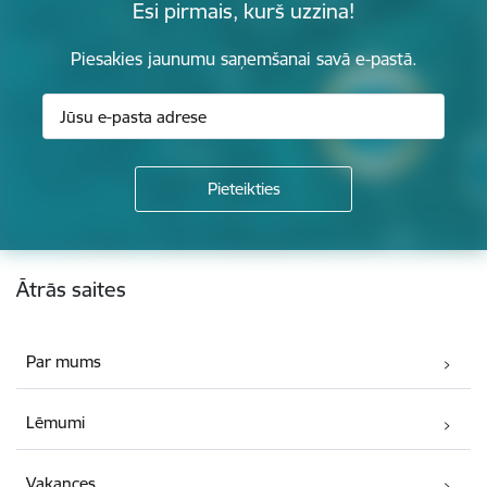
Esi pirmais, kurš uzzina!
Piesakies jaunumu saņemšanai savā e-pastā.
Kājene
Ātrās saites
Par mums
Lēmumi
Vakances