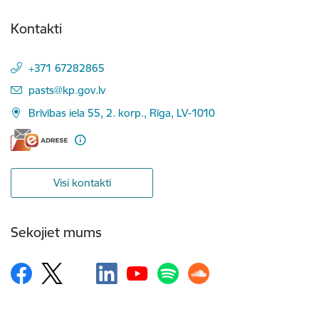
Kontakti
+371 67282865
E-pasts:
pasts@kp.gov.lv
Brīvības iela 55, 2. korp., Rīga, LV-1010
Visi kontakti
Sekojiet mums