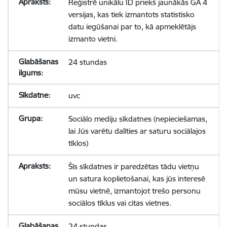
Reģistrē unikālu ID priekš jaunākās GA 4
versijas, kas tiek izmantots statistisko
datu iegūšanai par to, kā apmeklētājs
izmanto vietni.
24 stundas
uvc
Sociālo mediju sīkdatnes (nepieciešamas,
lai Jūs varētu dalīties ar saturu sociālajos
tīklos)
Šīs sīkdatnes ir paredzētas tādu vietņu
un satura koplietošanai, kas jūs interesē
mūsu vietnē, izmantojot trešo personu
sociālos tīklus vai citas vietnes.
24 stundas