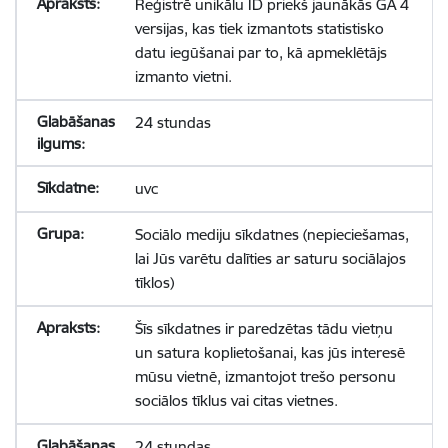
Reģistrē unikālu ID priekš jaunākās GA 4
versijas, kas tiek izmantots statistisko
datu iegūšanai par to, kā apmeklētājs
izmanto vietni.
24 stundas
uvc
Sociālo mediju sīkdatnes (nepieciešamas,
lai Jūs varētu dalīties ar saturu sociālajos
tīklos)
Šīs sīkdatnes ir paredzētas tādu vietņu
un satura koplietošanai, kas jūs interesē
mūsu vietnē, izmantojot trešo personu
sociālos tīklus vai citas vietnes.
24 stundas