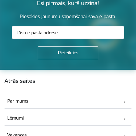
Esi pirmais, kurš uzzina!
Piesakies jaunumu saņemšanai savā e-pastā.
Kājene
Ātrās saites
Par mums
Lēmumi
Vakances