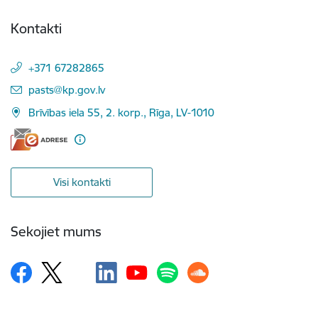
Kontakti
+371 67282865
E-pasts:
pasts@kp.gov.lv
Brīvības iela 55, 2. korp., Rīga, LV-1010
Visi kontakti
Sekojiet mums