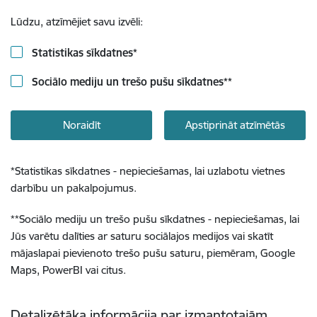
Lūdzu, atzīmējiet savu izvēli:
Statistikas sīkdatnes
*
Sociālo mediju un trešo pušu sīkdatnes
**
Noraidīt
Apstiprināt atzīmētās
*
Statistikas sīkdatnes - nepieciešamas, lai uzlabotu vietnes
darbību un pakalpojumus.
**
Sociālo mediju un trešo pušu sīkdatnes - nepieciešamas, lai
Jūs varētu dalīties ar saturu sociālajos medijos vai skatīt
mājaslapai pievienoto trešo pušu saturu, piemēram, Google
Maps, PowerBI vai citus.
Detalizētāka informācija par izmantotajām