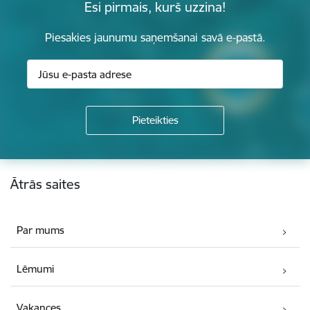
Esi pirmais, kurš uzzina!
Piesakies jaunumu saņemšanai savā e-pastā.
Kājene
Ātrās saites
Par mums
Lēmumi
Vakances