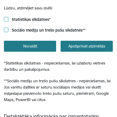
Lūdzu, atzīmējiet savu izvēli:
Statistikas sīkdatnes
*
Sociālo mediju un trešo pušu sīkdatnes
**
Noraidīt
Apstiprināt atzīmētās
*
Statistikas sīkdatnes - nepieciešamas, lai uzlabotu vietnes
darbību un pakalpojumus.
**
Sociālo mediju un trešo pušu sīkdatnes - nepieciešamas, lai
Jūs varētu dalīties ar saturu sociālajos medijos vai skatīt
mājaslapai pievienoto trešo pušu saturu, piemēram, Google
Maps, PowerBI vai citus.
Detalizētāka informācija par izmantotajām