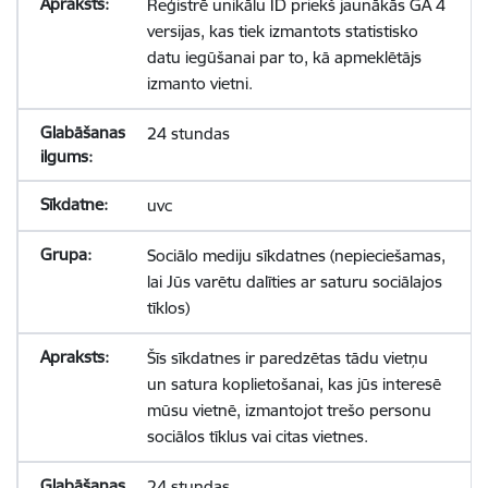
Reģistrē unikālu ID priekš jaunākās GA 4
versijas, kas tiek izmantots statistisko
datu iegūšanai par to, kā apmeklētājs
izmanto vietni.
24 stundas
uvc
Sociālo mediju sīkdatnes (nepieciešamas,
lai Jūs varētu dalīties ar saturu sociālajos
tīklos)
Šīs sīkdatnes ir paredzētas tādu vietņu
un satura koplietošanai, kas jūs interesē
mūsu vietnē, izmantojot trešo personu
sociālos tīklus vai citas vietnes.
24 stundas