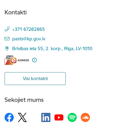
Kontakti
+371 67282865
E-pasts:
pasts@kp.gov.lv
Brīvības iela 55, 2. korp., Rīga, LV-1010
Visi kontakti
Sekojiet mums