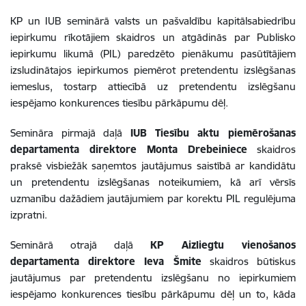
KP un IUB seminārā valsts un pašvaldību kapitālsabiedrību
iepirkumu rīkotājiem skaidros un atgādinās par Publisko
iepirkumu likumā (PIL) paredzēto pienākumu pasūtītājiem
izsludinātajos iepirkumos piemērot pretendentu izslēgšanas
iemeslus, tostarp attiecībā uz pretendentu izslēgšanu
iespējamo konkurences tiesību pārkāpumu dēļ.
Semināra pirmajā daļā
IUB
Tiesību aktu piemērošanas
departamenta direktore Monta Drebeiniece
skaidros
praksē visbiežāk saņemtos jautājumus saistībā ar kandidātu
un pretendentu izslēgšanas noteikumiem, kā arī vērsīs
uzmanību dažādiem jautājumiem par korektu PIL regulējuma
izpratni.
Seminārā otrajā daļā
KP Aizliegtu vienošanos
departamenta direktore Ieva Šmite
skaidros būtiskus
jautājumus par pretendentu izslēgšanu no iepirkumiem
iespējamo konkurences tiesību pārkāpumu dēļ un to, kāda