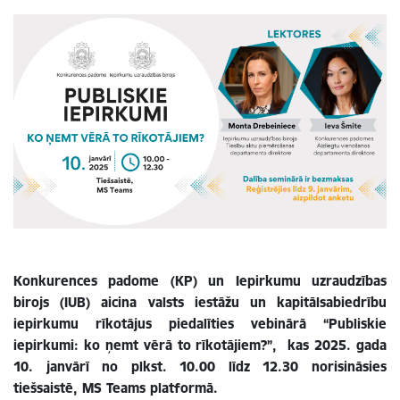
Konkurences padome (KP) un Iepirkumu uzraudzības
birojs (IUB) aicina valsts iestāžu un kapitālsabiedrību
iepirkumu rīkotājus piedalīties vebinārā “Publiskie
iepirkumi: ko ņemt vērā to rīkotājiem?”, kas 2025. gada
10. janvārī no plkst. 10.00 līdz 12.30 norisināsies
tiešsaistē, MS Teams platformā.