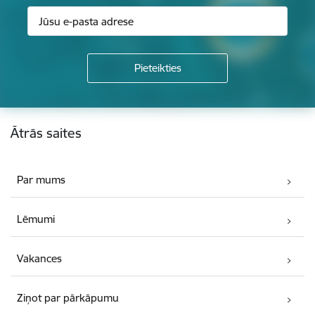
Kājene
Ātrās saites
Par mums
Lēmumi
Vakances
Ziņot par pārkāpumu