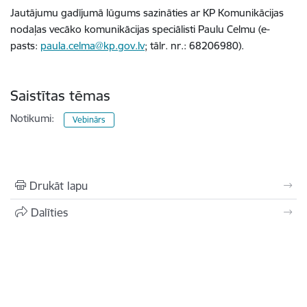
Jautājumu gadījumā lūgums sazināties ar KP Komunikācijas
nodaļas vecāko komunikācijas speciālisti Paulu Celmu
(e-
pasts:
paula.celma@kp.gov.lv
; tālr. nr.: 68206980).
Saistītas tēmas
Notikumi:
Vebinārs
Drukāt lapu
Dalīties