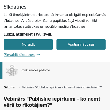
Pāriet uz lapas saturu
Sīkdatnes
Spied
lai meklētu
Enter
Lai šī tīmekļvietne darbotos, tā izmanto obligāti nepieciešamās
sīkdatnes. Ar Jūsu piekrišanu papildus šajā vietnē var tikt
izmantotas statistikas un sociālo mediju sīkdatnes.
Lūdzu, atzīmējiet savu izvēli:
Noraidīt
Apstiprināt visas
Pārvaldīt sīkdatnes
Sākums
Vebinārs "Publiskie iepirkumi - ko ņemt vērā to rīkotājiem?"
Vebinārs "Publiskie iepirkumi - ko ņemt
vērā to rīkotājiem?"