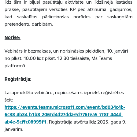
līdz šim ir bijusi pasūtītāju aktivitāte un līdzšinējā iestādes
prakse, pasūtītājiem vēršoties KP pēc atzinuma, gadījumos,
kad saskatītas pārliecinošas norādes par saskaņotām
pretendentu darbībām.
Norise:
Vebinārs ir bezmaksas, un norisināsies piektdien, 10
. janvārī
no plkst. 10.00 līdz plkst. 12.30
tiešsaistē, Ms Teams
platformā.
Reģistrācija:
Lai apmeklētu vebināru, nepieciešams iepriekš reģistrēties
šeit:
https://events.teams.microsoft.com/event/bd034c4b-
6c38-4b34-b1b8-206fd4d27dda@d776fea5-7f8f-444d-
ab4e-5cffc08995f1
. Reģistrācija atvērta līdz 2025. gada 9.
janvārim.