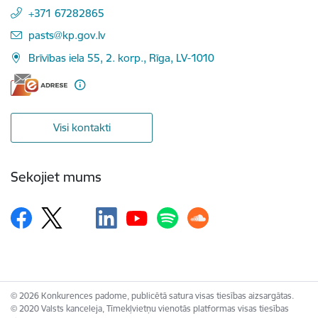
+371 67282865
E-pasts:
pasts@kp.gov.lv
Brīvības iela 55, 2. korp., Rīga, LV-1010
Visi kontakti
Sekojiet mums
© 2026 Konkurences padome, publicētā satura visas tiesības aizsargātas.
© 2020 Valsts kanceleja, Tīmekļvietņu vienotās platformas visas tiesības