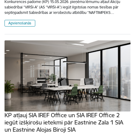
Konkurences padome (KP) 15.05.2026. pieņēma lēmumu atļaut Akciju
sabiedrībai “VIRŠI-A” (AS “VIRŠI-A”) iegūt ilgstošas nomas tiesības pār
septiņpadsmit Sabiedrības ar ierobežotu atbildību “NAFTIMPEKS…
Apvienošanās
KP atļauj SIA IREF Office un SIA IREF Office 2
iegūt izšķirošu ietekmi pār Eastnine Zala 1 SIA
un Eastnine Alojas Biroji SIA