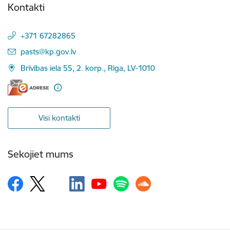
Kontakti
+371 67282865
E-pasts:
pasts@kp.gov.lv
Brīvības iela 55, 2. korp., Rīga, LV-1010
Visi kontakti
Sekojiet mums