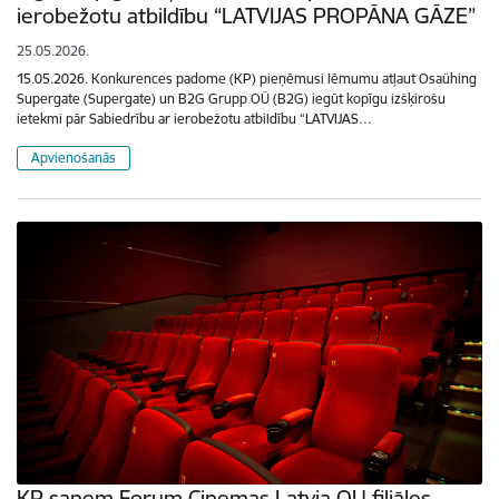
ierobežotu atbildību “LATVIJAS PROPĀNA GĀZE”
25.05.2026.
15.05.2026. Konkurences padome (KP) pieņēmusi lēmumu atļaut Osaühing
Supergate (Supergate) un B2G Grupp OÜ (B2G) iegūt kopīgu izšķirošu
ietekmi pār Sabiedrību ar ierobežotu atbildību “LATVIJAS…
Apvienošanās
KP saņem Forum Cinemas Latvia OU filiāles