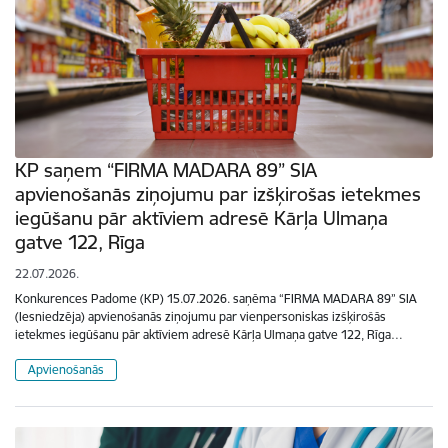
KP saņem “FIRMA MADARA 89” SIA
apvienošanās ziņojumu par izšķirošas ietekmes
iegūšanu pār aktīviem adresē Kārļa Ulmaņa
gatve 122, Rīga
22.07.2026.
Konkurences Padome (KP) 15.07.2026. saņēma “FIRMA MADARA 89” SIA
(Iesniedzēja) apvienošanās ziņojumu par vienpersoniskas izšķirošās
ietekmes iegūšanu pār aktīviem adresē Kārļa Ulmaņa gatve 122, Rīga…
Apvienošanās