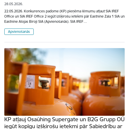
28.05.2026.
22.05.2026. Konkurences padome (KP) pieņēma lēmumu atļaut SIA IREF
Office un SIA IREF Office 2 iegūt izšķirošu ietekmi pār Eastnine Zala 1 SIA un
Eastnine Alojas Biroji SIA (Apvienošanās). SIA IREF…
Apvienošanās
KP atļauj Osaühing Supergate un B2G Grupp OÜ
iegūt kopīgu izšķirošu ietekmi pār Sabiedrību ar