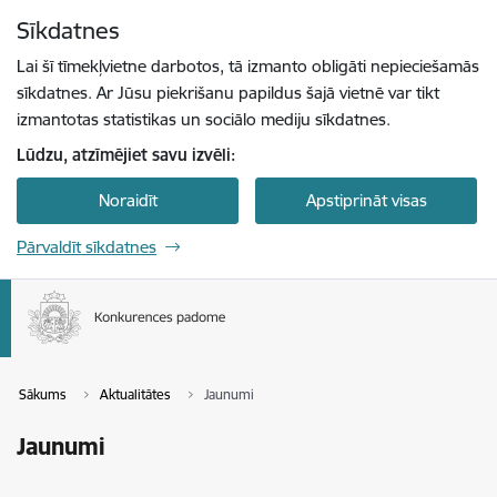
Pāriet uz lapas saturu
Sīkdatnes
Spied
lai meklētu
Enter
Lai šī tīmekļvietne darbotos, tā izmanto obligāti nepieciešamās
sīkdatnes. Ar Jūsu piekrišanu papildus šajā vietnē var tikt
izmantotas statistikas un sociālo mediju sīkdatnes.
Lūdzu, atzīmējiet savu izvēli:
Noraidīt
Apstiprināt visas
Pārvaldīt sīkdatnes
Sākums
Aktualitātes
Jaunumi
Jaunumi