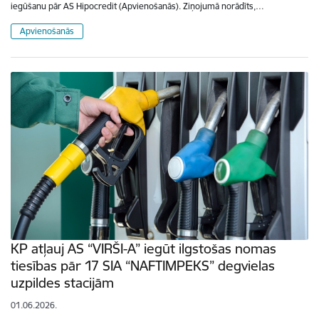
iegūšanu pār AS Hipocredit (Apvienošanās). Ziņojumā norādīts,…
Apvienošanās
KP atļauj AS “VIRŠI-A” iegūt ilgstošas nomas
tiesības pār 17 SIA “NAFTIMPEKS” degvielas
uzpildes stacijām
01.06.2026.