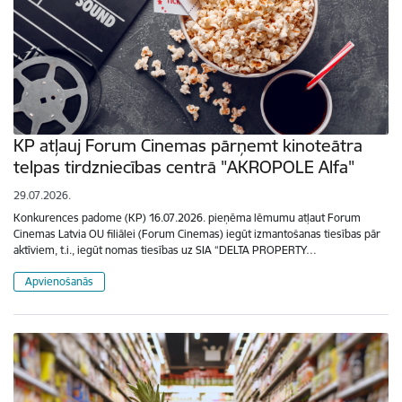
KP atļauj Forum Cinemas pārņemt kinoteātra
telpas tirdzniecības centrā "AKROPOLE Alfa"
29.07.2026.
Konkurences padome (KP) 16.07.2026. pieņēma lēmumu atļaut Forum
Cinemas Latvia OU filiālei (Forum Cinemas) iegūt izmantošanas tiesības pār
aktīviem, t.i., iegūt nomas tiesības uz SIA “DELTA PROPERTY…
Apvienošanās