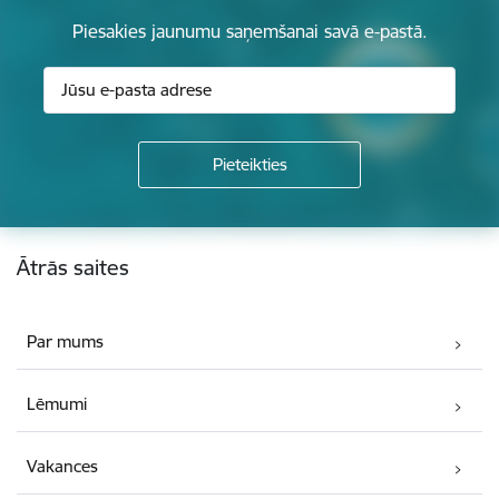
Piesakies jaunumu saņemšanai savā e-pastā.
Kājene
Ātrās saites
Par mums
Lēmumi
Vakances