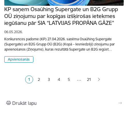
KP saņem Osaühing Supergate un B2G Grupp
OÜ ziņojumu par kopīgas izšķirošas ietekmes
iegūšanu pār SIA “LATVIJAS PROPĀNA GĀZE”
06.05.2026.
Konkurences padome (KP) 27.04.2026. saņēma Osaühing Supergate
(Supergate) un B2G Grupp OÜ (B2G) (Kopā – Iesniedzēji) ziņojumu par
apvienošanos (Ziņojums), kuras rezultātā Supergate un B2G iegūst…
Apvienošanās
Lapošana
…
1
2
3
4
5
21
Pašreizējā lapa
Lapa
Lapa
Lapa
Lapa
Drukāt lapu