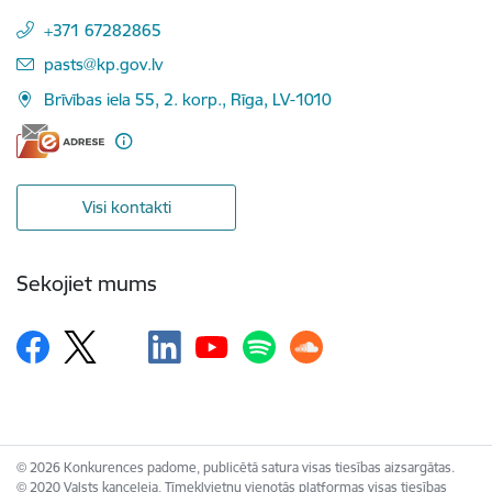
+371 67282865
E-pasts:
pasts@kp.gov.lv
Brīvības iela 55, 2. korp., Rīga, LV-1010
Visi kontakti
Sekojiet mums
© 2026 Konkurences padome, publicētā satura visas tiesības aizsargātas.
© 2020 Valsts kanceleja, Tīmekļvietņu vienotās platformas visas tiesības