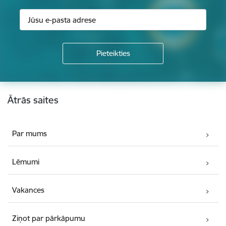
Kājene
Ātrās saites
Par mums
Lēmumi
Vakances
Ziņot par pārkāpumu