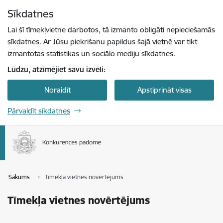
Pāriet uz lapas saturu
Sīkdatnes
Spied
lai meklētu
Enter
Lai šī tīmekļvietne darbotos, tā izmanto obligāti nepieciešamās
sīkdatnes. Ar Jūsu piekrišanu papildus šajā vietnē var tikt
izmantotas statistikas un sociālo mediju sīkdatnes.
Lūdzu, atzīmējiet savu izvēli:
Noraidīt
Apstiprināt visas
Pārvaldīt sīkdatnes
Sākums
Tīmekļa vietnes novērtējums
Tīmekļa vietnes novērtējums