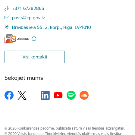
+371 67282865
E-pasts:
pasts@kp.gov.lv
Brīvības iela 55, 2. korp., Rīga, LV-1010
Visi kontakti
Sekojiet mums
© 2026 Konkurences padome, publicētā satura visas tiesības aizsargātas.
© 2020 Valsts kanceleja, Tīmekļvietņu vienotās platformas visas tiesības