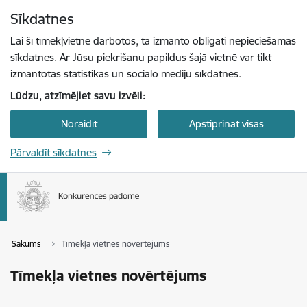
Pāriet uz lapas saturu
Sīkdatnes
Spied
lai meklētu
Enter
Lai šī tīmekļvietne darbotos, tā izmanto obligāti nepieciešamās
sīkdatnes. Ar Jūsu piekrišanu papildus šajā vietnē var tikt
izmantotas statistikas un sociālo mediju sīkdatnes.
Lūdzu, atzīmējiet savu izvēli:
Noraidīt
Apstiprināt visas
Pārvaldīt sīkdatnes
Sākums
Tīmekļa vietnes novērtējums
Tīmekļa vietnes novērtējums