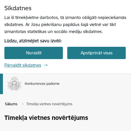
Pāriet uz lapas saturu
Sīkdatnes
Spied
lai meklētu
Enter
Lai šī tīmekļvietne darbotos, tā izmanto obligāti nepieciešamās
sīkdatnes. Ar Jūsu piekrišanu papildus šajā vietnē var tikt
izmantotas statistikas un sociālo mediju sīkdatnes.
Lūdzu, atzīmējiet savu izvēli:
Noraidīt
Apstiprināt visas
Pārvaldīt sīkdatnes
Sākums
Tīmekļa vietnes novērtējums
Tīmekļa vietnes novērtējums