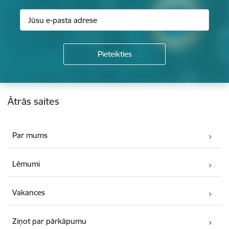
Kājene
Ātrās saites
Par mums
Lēmumi
Vakances
Ziņot par pārkāpumu