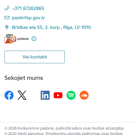
+371 67282865
E-pasts:
pasts@kp.gov.lv
Brīvības iela 55, 2. korp., Rīga, LV-1010
Visi kontakti
Sekojiet mums
© 2026 Konkurences padome, publicētā satura visas tiesības aizsargātas.
© 2020 Valsts kanceleja, Tīmekļvietņu vienotās platformas visas tiesības