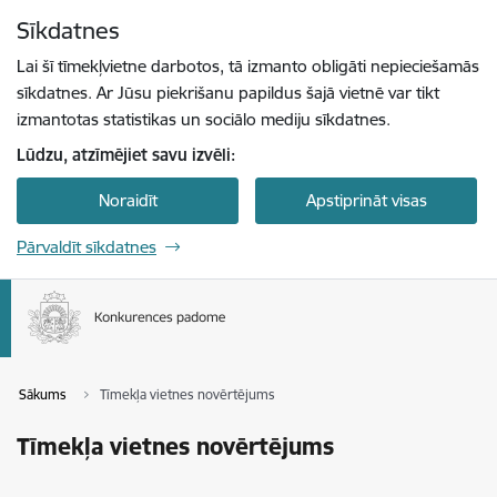
Pāriet uz lapas saturu
Sīkdatnes
Spied
lai meklētu
Enter
Lai šī tīmekļvietne darbotos, tā izmanto obligāti nepieciešamās
sīkdatnes. Ar Jūsu piekrišanu papildus šajā vietnē var tikt
izmantotas statistikas un sociālo mediju sīkdatnes.
Lūdzu, atzīmējiet savu izvēli:
Noraidīt
Apstiprināt visas
Pārvaldīt sīkdatnes
Sākums
Tīmekļa vietnes novērtējums
Tīmekļa vietnes novērtējums