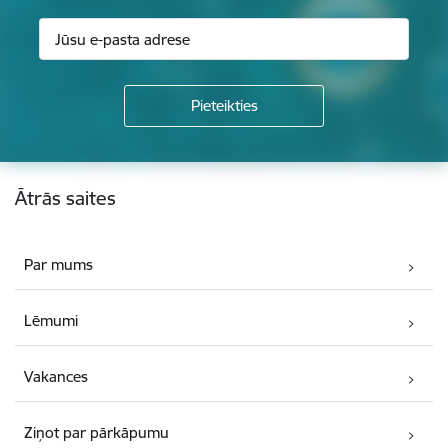
Kājene
Ātrās saites
Par mums
Lēmumi
Vakances
Ziņot par pārkāpumu