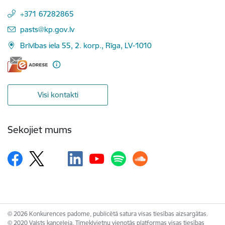
+371 67282865
E-pasts:
pasts@kp.gov.lv
Brīvības iela 55, 2. korp., Rīga, LV-1010
Visi kontakti
Sekojiet mums
© 2026 Konkurences padome, publicētā satura visas tiesības aizsargātas.
© 2020 Valsts kanceleja, Tīmekļvietņu vienotās platformas visas tiesības