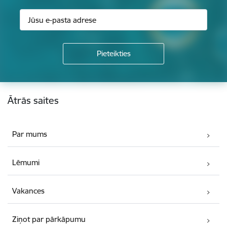
Kājene
Ātrās saites
Par mums
Lēmumi
Vakances
Ziņot par pārkāpumu