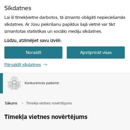
Pāriet uz lapas saturu
Sīkdatnes
Spied
lai meklētu
Enter
Lai šī tīmekļvietne darbotos, tā izmanto obligāti nepieciešamās
sīkdatnes. Ar Jūsu piekrišanu papildus šajā vietnē var tikt
izmantotas statistikas un sociālo mediju sīkdatnes.
Lūdzu, atzīmējiet savu izvēli:
Noraidīt
Apstiprināt visas
Pārvaldīt sīkdatnes
Sākums
Tīmekļa vietnes novērtējums
Tīmekļa vietnes novērtējums