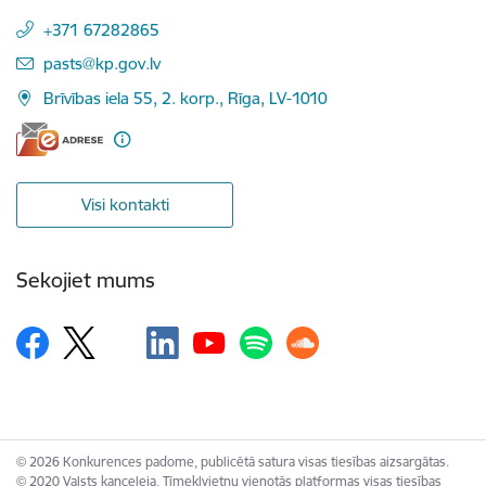
+371 67282865
E-pasts:
pasts@kp.gov.lv
Brīvības iela 55, 2. korp., Rīga, LV-1010
Visi kontakti
Sekojiet mums
© 2026 Konkurences padome, publicētā satura visas tiesības aizsargātas.
© 2020 Valsts kanceleja, Tīmekļvietņu vienotās platformas visas tiesības