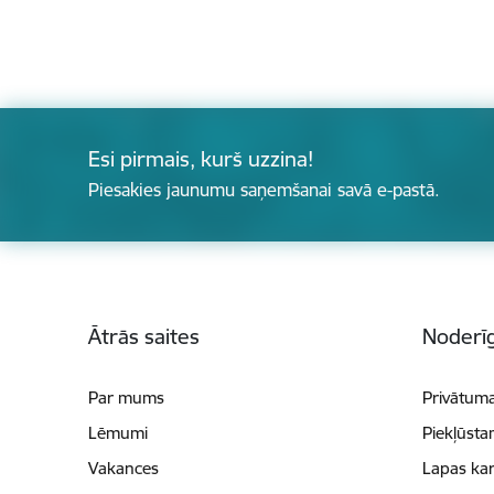
Esi pirmais, kurš uzzina!
Piesakies jaunumu saņemšanai savā e-pastā.
Kājene
Ātrās saites
Noderīg
Par mums
Privātuma
Lēmumi
Piekļūsta
Vakances
Lapas kar