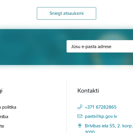
Sniegt atsauksmi
i
Kontakti
 politika
+371 67282865
E-pasts:
pasts@kp.gov.lv
mība
Brīvības iela 55, 2. korp.
te
1010