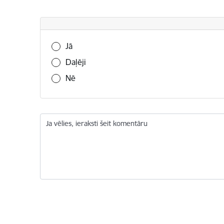
Vai šī informācija bija noderīga?
Jā
Daļēji
Nē
Ja vēlies, ieraksti šeit komentāru