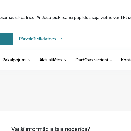
iešamās sīkdatnes. Ar Jūsu piekrišanu papildus šajā vietnē var tikt i
Pārvaldīt sīkdatnes
Pakalpojumi
Aktualitātes
Darbības virzieni
Kont
Vai šī informācija bija noderīga?