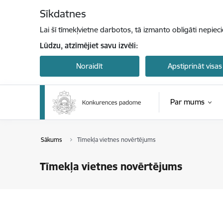
Pāriet uz lapas saturu
Sīkdatnes
Lai šī tīmekļvietne darbotos, tā izmanto obligāti nepiec
Lūdzu, atzīmējiet savu izvēli:
Noraidīt
Apstiprināt visas
Par mums
Sākums
Tīmekļa vietnes novērtējums
Tīmekļa vietnes novērtējums