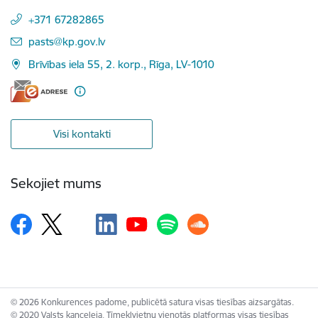
+371 67282865
E-pasts:
pasts@kp.gov.lv
Brīvības iela 55, 2. korp., Rīga, LV-1010
Visi kontakti
Sekojiet mums
© 2026 Konkurences padome, publicētā satura visas tiesības aizsargātas.
© 2020 Valsts kanceleja, Tīmekļvietņu vienotās platformas visas tiesības