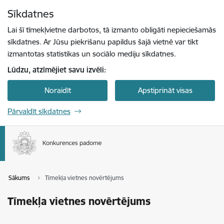
Pāriet uz lapas saturu
Sīkdatnes
Spied
lai meklētu
Enter
Lai šī tīmekļvietne darbotos, tā izmanto obligāti nepieciešamās
sīkdatnes. Ar Jūsu piekrišanu papildus šajā vietnē var tikt
izmantotas statistikas un sociālo mediju sīkdatnes.
Lūdzu, atzīmējiet savu izvēli:
Noraidīt
Apstiprināt visas
Pārvaldīt sīkdatnes
Sākums
Tīmekļa vietnes novērtējums
Tīmekļa vietnes novērtējums