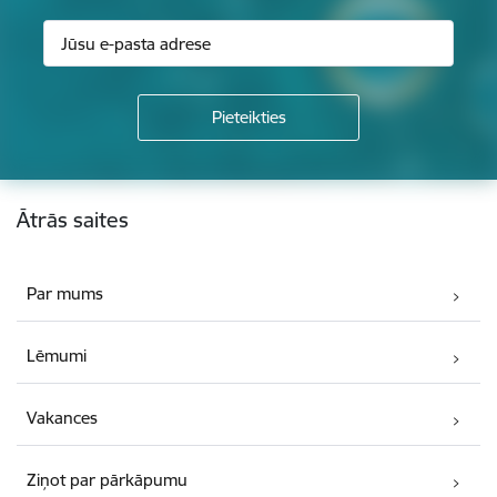
Kājene
Ātrās saites
Par mums
Lēmumi
Vakances
Ziņot par pārkāpumu