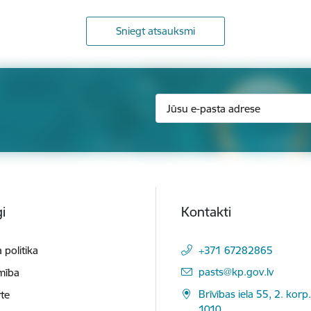
Sniegt atsauksmi
i
Kontakti
 politika
+371 67282865
E-pasts:
pasts@kp.gov.lv
mība
Brīvības iela 55, 2. korp.
te
1010