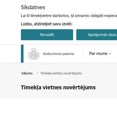
Pāriet uz lapas saturu
Sīkdatnes
Lai šī tīmekļvietne darbotos, tā izmanto obligāti nepiec
Lūdzu, atzīmējiet savu izvēli:
Noraidīt
Apstiprināt visas
Par mums
Sākums
Tīmekļa vietnes novērtējums
Tīmekļa vietnes novērtējums