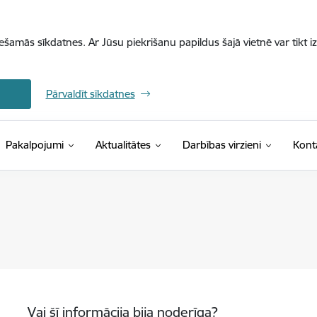
iešamās sīkdatnes. Ar Jūsu piekrišanu papildus šajā vietnē var tikt i
Pārvaldīt sīkdatnes
Pakalpojumi
Aktualitātes
Darbības virzieni
Kont
Vai šī informācija bija noderīga?