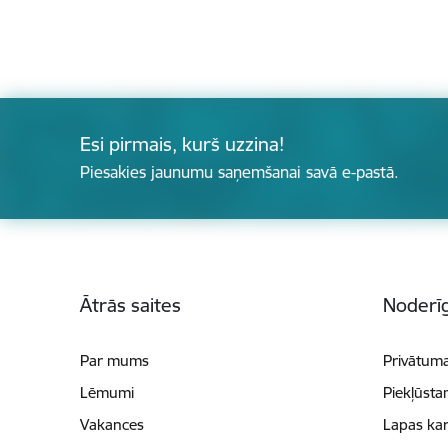
Esi pirmais, kurš uzzina!
Piesakies jaunumu saņemšanai savā e-pastā.
Kājene
Ātrās saites
Noderīg
Par mums
Privātuma
Lēmumi
Piekļūsta
Vakances
Lapas kar