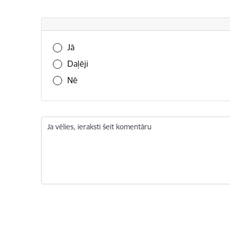
Vai šī informācija bija noderīga?
Jā
Daļēji
Nē
Ja vēlies, ieraksti šeit komentāru