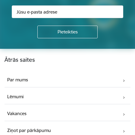
Kājene
Ātrās saites
Par mums
Lēmumi
Vakances
Ziņot par pārkāpumu