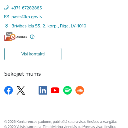
+371 67282865
E-pasts:
pasts@kp.gov.lv
Brīvības iela 55, 2. korp., Rīga, LV-1010
Visi kontakti
Sekojiet mums
© 2026 Konkurences padome, publicētā satura visas tiesības aizsargātas.
© 2020 Valsts kanceleja, Tīmekļvietņu vienotās platformas visas tiesības