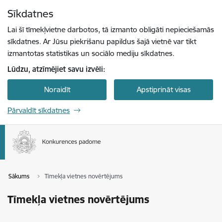
Pāriet uz lapas saturu
Sīkdatnes
Spied
lai meklētu
Enter
Lai šī tīmekļvietne darbotos, tā izmanto obligāti nepieciešamās
sīkdatnes. Ar Jūsu piekrišanu papildus šajā vietnē var tikt
izmantotas statistikas un sociālo mediju sīkdatnes.
Lūdzu, atzīmējiet savu izvēli:
Noraidīt
Apstiprināt visas
Pārvaldīt sīkdatnes
Sākums
Tīmekļa vietnes novērtējums
Tīmekļa vietnes novērtējums