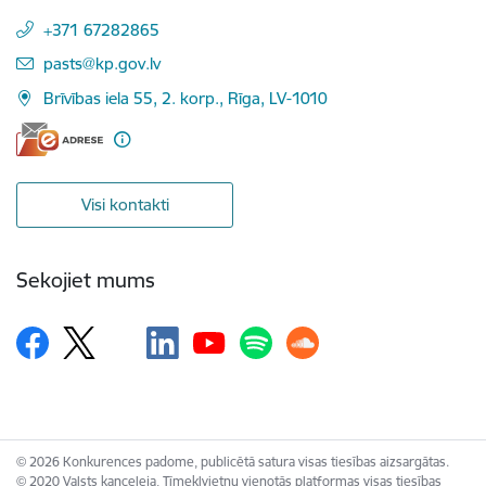
+371 67282865
E-pasts:
pasts@kp.gov.lv
Brīvības iela 55, 2. korp., Rīga, LV-1010
Visi kontakti
Sekojiet mums
© 2026 Konkurences padome, publicētā satura visas tiesības aizsargātas.
© 2020 Valsts kanceleja, Tīmekļvietņu vienotās platformas visas tiesības