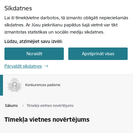
Pāriet uz lapas saturu
Sīkdatnes
Spied
lai meklētu
Enter
Lai šī tīmekļvietne darbotos, tā izmanto obligāti nepieciešamās
sīkdatnes. Ar Jūsu piekrišanu papildus šajā vietnē var tikt
izmantotas statistikas un sociālo mediju sīkdatnes.
Lūdzu, atzīmējiet savu izvēli:
Noraidīt
Apstiprināt visas
Pārvaldīt sīkdatnes
Sākums
Tīmekļa vietnes novērtējums
Tīmekļa vietnes novērtējums