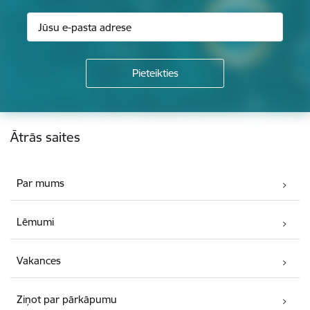
Kājene
Ātrās saites
Par mums
Lēmumi
Vakances
Ziņot par pārkāpumu